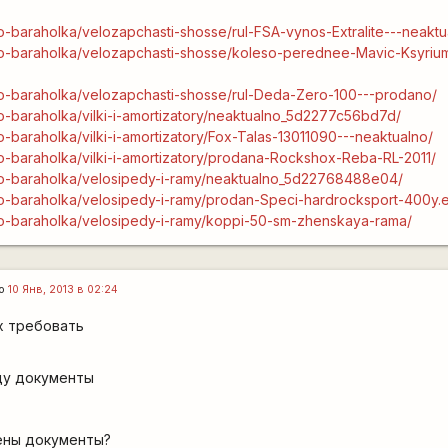
lo-baraholka/velozapchasti-shosse/rul-FSA-vynos-Extralite---neaktu
elo-baraholka/velozapchasti-shosse/koleso-perednee-Mavic-Ksyriu
elo-baraholka/velozapchasti-shosse/rul-Deda-Zero-100---prodano/
elo-baraholka/vilki-i-amortizatory/neaktualno_5d2277c56bd7d/
lo-baraholka/vilki-i-amortizatory/Fox-Talas-13011090---neaktualno/
elo-baraholka/vilki-i-amortizatory/prodana-Rockshox-Reba-RL-2011/
velo-baraholka/velosipedy-i-ramy/neaktualno_5d22768488e04/
elo-baraholka/velosipedy-i-ramy/prodan-Speci-hardrocksport-400y.e
elo-baraholka/velosipedy-i-ramy/koppi-50-sm-zhenskaya-rama/
го
10 Янв, 2013 в 02:24
х требовать
ду документы
дены документы?