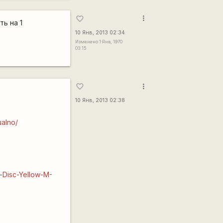
more_vert
favorite_border
ь на 1
10 Янв, 2013 02:34
Изменено 1 Янв, 1970
03:15
more_vert
favorite_border
10 Янв, 2013 02:38
ualno/
t-Disc-Yellow-M-