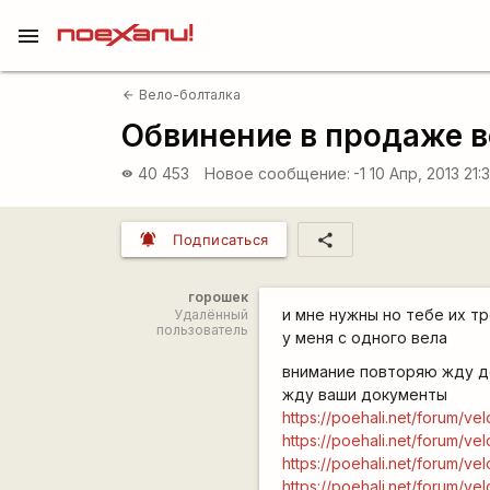
menu
Вело-болталка
arrow_back
Обвинение в продаже в
40 453
Новое сообщение:
-1
10 Апр, 2013 21:
visibility
notifications_active
share
Подписаться
горошек
и мне нужны но тебе их т
Удалённый
пользователь
у меня с одного вела
внимание повторяю жду 
жду ваши документы
https://poehali.net/forum/v
https://poehali.net/forum/v
https://poehali.net/forum/v
https://poehali.net/forum/