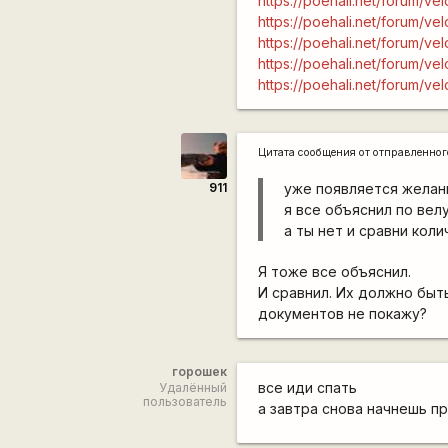
https://poehali.net/forum/ve
https://poehali.net/forum/v
https://poehali.net/forum/
https://poehali.net/forum/v
https://poehali.net/forum/v
Цитата сообщения от
отправленно
911
уже появляется желан
я все объяснил по вел
а ты нет и сравни кол
Я тоже все объяснил.
И сравнил. Их должно быть
документов не покажу?
горошек
все иди спать
Удалённый
пользователь
а завтра снова начнешь п