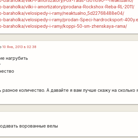
lo-baraholka/vilki-i-amortizatory/Fox-Talas-13011090---neaktualno/
elo-baraholka/vilki-i-amortizatory/prodana-Rockshox-Reba-RL-2011/
velo-baraholka/velosipedy-i-ramy/neaktualno_5d22768488e04/
elo-baraholka/velosipedy-i-ramy/prodan-Speci-hardrocksport-400y.e
elo-baraholka/velosipedy-i-ramy/koppi-50-sm-zhenskaya-rama/
го
10 Янв, 2013 в 02:38
ие нагрубить
у
ичество
 разное количество. А давайте я вам лучше скажу на сколько 
родавать ворованные велы