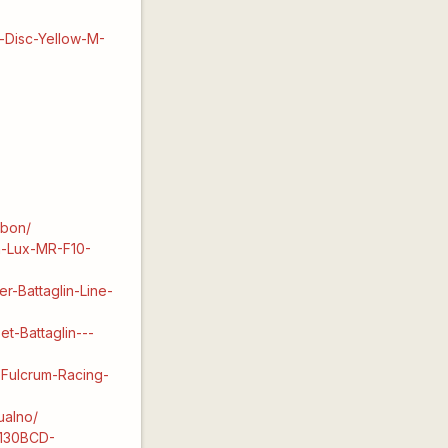
t-Disc-Yellow-M-
/
rbon/
n-Lux-MR-F10-
r-Battaglin-Line-
et-Battaglin---
eFulcrum-Racing-
ualno/
-130BCD-