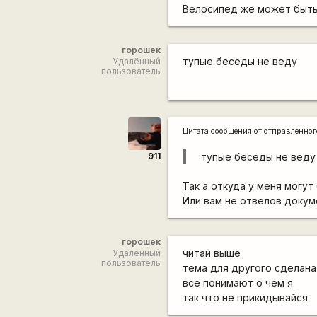
Велосипед же может быть
горошек
тупые беседы не веду
Удалённый
пользователь
Цитата сообщения от
отправленно
911
тупые беседы не веду
Так а откуда у меня могут
Или вам не отвелов доку
горошек
читай выше
Удалённый
пользователь
тема для другого сделана
все понимают о чем я
так что не прикидывайся