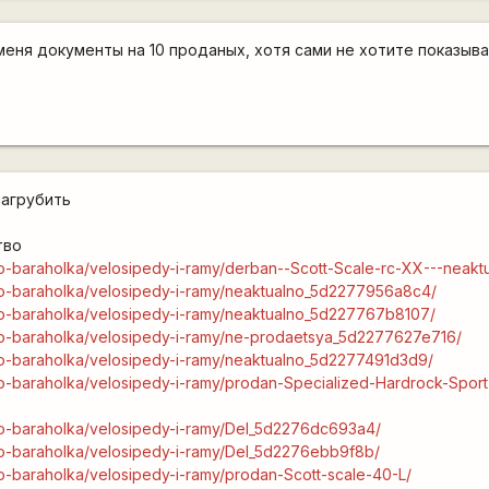
еня документы на 10 проданых, хотя сами не хотите показыват
нагрубить
тво
elo-baraholka/velosipedy-i-ramy/derban--Scott-Scale-rc-XX---neakt
elo-baraholka/velosipedy-i-ramy/neaktualno_5d2277956a8c4/
elo-baraholka/velosipedy-i-ramy/neaktualno_5d227767b8107/
velo-baraholka/velosipedy-i-ramy/ne-prodaetsya_5d2277627e716/
elo-baraholka/velosipedy-i-ramy/neaktualno_5d2277491d3d9/
elo-baraholka/velosipedy-i-ramy/prodan-Specialized-Hardrock-Spor
elo-baraholka/velosipedy-i-ramy/Del_5d2276dc693a4/
elo-baraholka/velosipedy-i-ramy/Del_5d2276ebb9f8b/
elo-baraholka/velosipedy-i-ramy/prodan-Scott-scale-40-L/