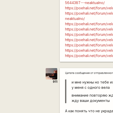
564438T---neaktualno/
https://poehali.net/forum/ve
https://poehali.net/forum/v
neaktualno/
https://poehali.net/forum/v
https://poehali.net/forum/v
https://poehali.net/forum/ve
https://poehali.net/forum/v
https://poehali.net/forum/
https://poehali.net/forum/v
https://poehali.net/forum/v
Цитата сообщения от
отправленно
911
и мне нужны но тебе и
у меня с одного вела
внимание повторяю ж
жду ваши документы
А как понять что не укра