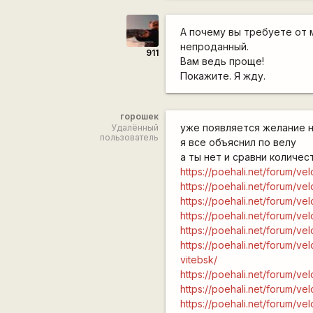
А почему вы требуете от м
непроданный.
911
Вам ведь проще!
Покажите. Я жду.
горошек
уже появляется желание 
Удалённый
пользователь
я все объяснил по велу
а ты нет и сравни количес
https://poehali.net/forum/v
https://poehali.net/forum/v
https://poehali.net/forum/v
https://poehali.net/forum/
https://poehali.net/forum/v
https://poehali.net/forum/v
vitebsk/
https://poehali.net/forum/v
https://poehali.net/forum/v
https://poehali.net/forum/v