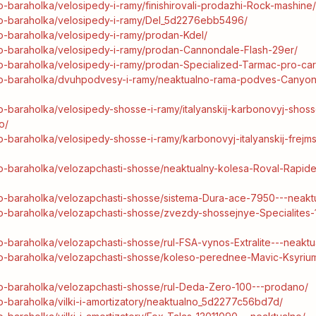
lo-baraholka/velosipedy-i-ramy/finishirovali-prodazhi-Rock-mashine
elo-baraholka/velosipedy-i-ramy/Del_5d2276ebb5496/
elo-baraholka/velosipedy-i-ramy/prodan-Kdel/
elo-baraholka/velosipedy-i-ramy/prodan-Cannondale-Flash-29er/
elo-baraholka/velosipedy-i-ramy/prodan-Specialized-Tarmac-pro-ca
velo-baraholka/dvuhpodvesy-i-ramy/neaktualno-rama-podves-Canyo
lo-baraholka/velosipedy-shosse-i-ramy/italyanskij-karbonovyj-shosse
o/
lo-baraholka/velosipedy-shosse-i-ramy/karbonovyj-italyanskij-frejms
elo-baraholka/velozapchasti-shosse/neaktualny-kolesa-Roval-Rapid
elo-baraholka/velozapchasti-shosse/sistema-Dura-ace-7950---neakt
elo-baraholka/velozapchasti-shosse/zvezdy-shossejnye-Specialites
lo-baraholka/velozapchasti-shosse/rul-FSA-vynos-Extralite---neaktu
elo-baraholka/velozapchasti-shosse/koleso-perednee-Mavic-Ksyriu
elo-baraholka/velozapchasti-shosse/rul-Deda-Zero-100---prodano/
elo-baraholka/vilki-i-amortizatory/neaktualno_5d2277c56bd7d/