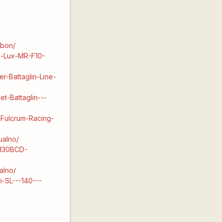
/
rbon/
n-Lux-MR-F10-
r-Battaglin-Line-
et-Battaglin---
eFulcrum-Racing-
ualno/
-130BCD-
alno/
m-SL---140---