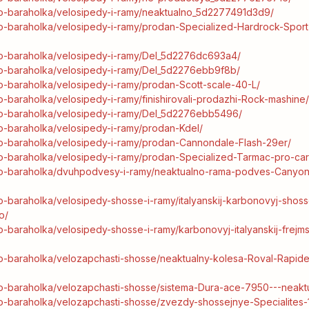
elo-baraholka/velosipedy-i-ramy/neaktualno_5d2277491d3d9/
elo-baraholka/velosipedy-i-ramy/prodan-Specialized-Hardrock-Spor
elo-baraholka/velosipedy-i-ramy/Del_5d2276dc693a4/
elo-baraholka/velosipedy-i-ramy/Del_5d2276ebb9f8b/
elo-baraholka/velosipedy-i-ramy/prodan-Scott-scale-40-L/
lo-baraholka/velosipedy-i-ramy/finishirovali-prodazhi-Rock-mashine
elo-baraholka/velosipedy-i-ramy/Del_5d2276ebb5496/
elo-baraholka/velosipedy-i-ramy/prodan-Kdel/
elo-baraholka/velosipedy-i-ramy/prodan-Cannondale-Flash-29er/
elo-baraholka/velosipedy-i-ramy/prodan-Specialized-Tarmac-pro-ca
velo-baraholka/dvuhpodvesy-i-ramy/neaktualno-rama-podves-Canyo
lo-baraholka/velosipedy-shosse-i-ramy/italyanskij-karbonovyj-shosse
o/
lo-baraholka/velosipedy-shosse-i-ramy/karbonovyj-italyanskij-frejms
elo-baraholka/velozapchasti-shosse/neaktualny-kolesa-Roval-Rapid
elo-baraholka/velozapchasti-shosse/sistema-Dura-ace-7950---neakt
elo-baraholka/velozapchasti-shosse/zvezdy-shossejnye-Specialites