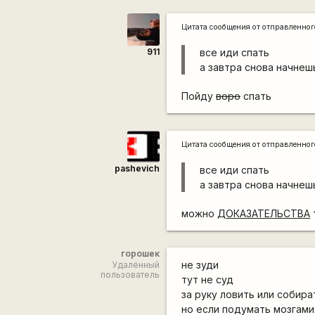
Цитата сообщения от
отправленно
911
все иди спать
а завтра снова начне
Пойду
воро
спать
Цитата сообщения от
отправленно
pashevich
все иди спать
а завтра снова начне
можно
ДОКАЗАТЕЛЬСТВА
горошек
не зуди
Удалённый
пользователь
тут не суд
за руку ловить или собира
но если подумать мозгами 