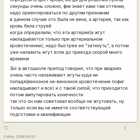
секунды очень сложно, фик знает каки там оттенки,
надо ориентироваться по другим признакам
в данном случае это была не вена, а артерия, так как
кровь била струей
когда определили, что эта артерия(а жгут
накладывается только при артериальном
кровотечении), надо быстрее ее "заткнуть", а потом
уже налажить жгут если до приезда скорой много
времени
ЗЫ: в автошколе препод говорил, что при авариях
очень часто налаживают жгуты куда ни
попадя(венозное не-венозное кровотечение пофиг
накладывают и все) и с такой силой, что приходится
потом ампутировать конечности
так что он нам советовал вообще не жгутовать, ну
только если вы не имеете соответствующей
подготовки и квалификации
more_vert
favorite_border
2 Июл, 2008 09:52