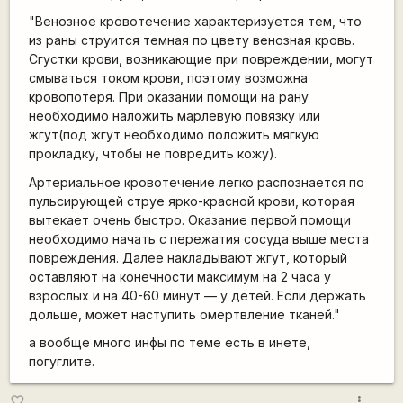
"Венозное кровотечение характеризуется тем, что
из раны струится темная по цвету венозная кровь.
Сгустки крови, возникающие при повреждении, могут
смываться током крови, поэтому возможна
кровопотеря. При оказании помощи на рану
необходимо наложить марлевую повязку или
жгут(под жгут необходимо положить мягкую
прокладку, чтобы не повредить кожу).
Артериальное кровотечение легко распознается по
пульсирующей струе ярко-красной крови, которая
вытекает очень быстро. Оказание первой помощи
необходимо начать с пережатия сосуда выше места
повреждения. Далее накладывают жгут, который
оставляют на конечности максимум на 2 часа у
взрослых и на 40-60 минут — у детей. Если держать
дольше, может наступить омертвление тканей."
а вообще много инфы по теме есть в инете,
погуглите.
more_vert
favorite_border