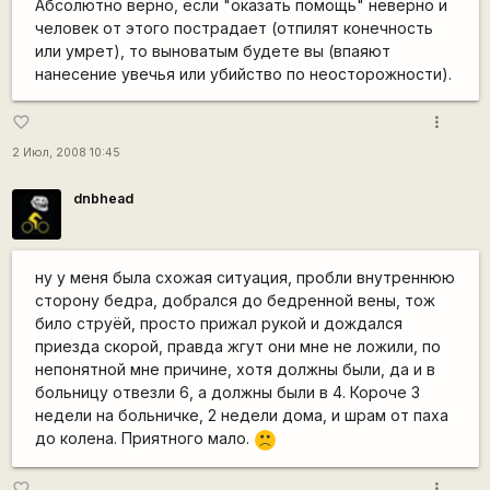
Абсолютно верно, если "оказать помощь" неверно и
человек от этого пострадает (отпилят конечность
или умрет), то выноватым будете вы (впаяют
нанесение увечья или убийство по неосторожности).
more_vert
favorite_border
2 Июл, 2008 10:45
dnbhead
ну у меня была схожая ситуация, пробли внутреннюю
сторону бедра, добрался до бедренной вены, тож
било струёй, просто прижал рукой и дождался
приезда скорой, правда жгут они мне не ложили, по
непонятной мне причине, хотя должны были, да и в
больницу отвезли 6, а должны были в 4. Короче 3
недели на больничке, 2 недели дома, и шрам от паха
до колена. Приятного мало.
:(
more_vert
favorite_border