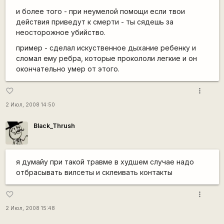
и более того - при неумелой помощи если твои
действия приведут к смерти - ты сядешь за
неосторожное убийство.
пример - сделал искуственное дыхание ребенку и
сломал ему ребра, которые прокололи легкие и он
окончательно умер от этого.
more_vert
favorite_border
2 Июл, 2008 14:50
Black_Thrush
я думайу при такой травме в худшем случае надо
отбрасывать вилсеты и склеивать контакты
more_vert
favorite_border
2 Июл, 2008 15:48