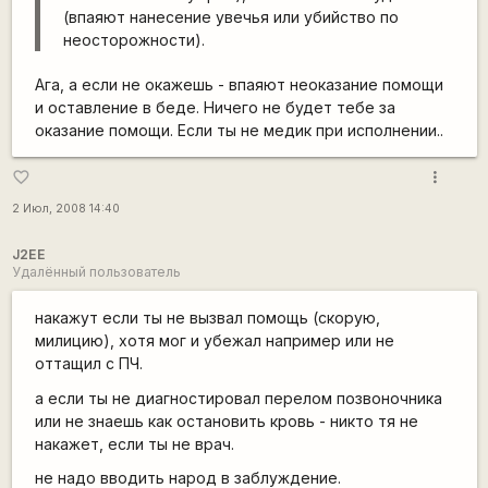
(впаяют нанесение увечья или убийство по
неосторожности).
Ага, а если не окажешь - впаяют неоказание помощи
и оставление в беде. Ничего не будет тебе за
оказание помощи. Если ты не медик при исполнении..
more_vert
favorite_border
2 Июл, 2008 14:40
J2EE
Удалённый пользователь
накажут если ты не вызвал помощь (скорую,
милицию), хотя мог и убежал например или не
оттащил с ПЧ.
а если ты не диагностировал перелом позвоночника
или не знаешь как остановить кровь - никто тя не
накажет, если ты не врач.
не надо вводить народ в заблуждение.