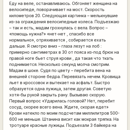
Еду на веле, останавливаюсь. Обгоняет женщина на
велосипеде, поворачивает на мост. Скорость
километров 20. Следующая картинка – мелькнувшие
из-за ограждения велосипедные колеса. Подъезжаю
– так и есть, мадам грохнулась с вела. Вопрос –
«помощь нужна?» «нет-нет , спасибо все
нормально», отряхивается , собирается ехать
дальше. Я смотрю вниз – глаза лезут на лоб :
примерно сантиметрах в 30 от пояса из-под брюк на
правой ноге бьет струя крови , да такая что ткать
поднимается. Несколько секунд молча смотрим.
Мадам в шоке. Судя по цвету – перебита вена на
внешней стороне бедра. Перевязать нечем. Кровища
льет в кроссовок и вытекает на асфальт. Быстро
образуется одна лужица, затем другая. Советую
хотя-бы рукой закрыть рану. Вызываю скорую.
Первый вопрос «Ударилась головой? Нет, перебит
сосуд, скорее всего вена. Ждите, скорая едет»
Крови натекло по моим подсчетам миллилитров 500-
600 не меньше. Штанина висит как мокрая тряпка. На
тротуаре красные лужицы. Подъехали 3 байкера на