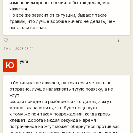
изменением кровотечения.. я бы так делал, мне
кажется..
Но все же зависит от ситуации, бывают такие
травмы, что лучше вообще ничего не делать, чем
пытаться не зная.
more_vert
favorite_border
2 Июл, 2008 03:04
yura
Ю
в большинстве случаев, ну тока если че-нить не
оторвано, лучше налаживать тугую повязку, а не
жгут
скорая приедет и разберется что да как, а жгут
можно так наложить, что будет еще хуже
к тому же при таком повреждении, когда кровь
хлещет, дорога каждая секунда и время
потраченное на жгут может обернуться против вас
определить цвет крови, когда для решения нужны