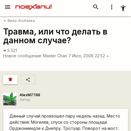
menu
search
more_vert
accessibility_new
Вело-болталка
arrow_back
Травма, или что делать в
данном случае?
5 521
visibility
Новое сообщение:
Master Chan
7 Июл, 2008 22:52
arrow_downward
notifications_active
share
AlexM7788
Автор
Данный случай произошел пару недель назад. Место
действия: Могилев, спуск со стороны площади
Орджоникидзе к Днепру. Тротуар. Поворот на мост.