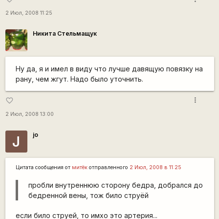
2 Июл, 2008 11:25
Никита Стельмащук
Ну да, я и имел в виду что лучше давящую повязку на
рану, чем жгут. Надо было уточнить.
more_vert
favorite_border
2 Июл, 2008 13:00
jo
J
Цитата сообщения от
митёк
отправленного
2 Июл, 2008 в 11:25
пробли внутреннюю сторону бедра, добрался до
бедренной вены, тож било струёй
если било струей, то имхо это артерия...