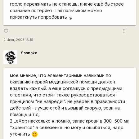
горло пережимать не станешь, иначе ещё быстрее
сознание потеряет. Так пальчиком можно
призаткнуть попробовать
.
:]
more_vert
favorite_border
2 Июл, 2008 16:15
Sssnake
мое мнение, что элементарными навыками по
оказанию первой медицинской помощи должен
владеть каждый. а еще соглашусь с предыдущими
ответами, что стоит также руководствоваться
принципом "не навреди!". не уверен в правильности
действий - лучше стой и вызывай скорую, зови на
помощь и т.д.
2 LeXer: насколько я помню, запас крови в 300...500 мл
"хранится" в селезенке. но могу и ошибаться, надо
уточнить
:)