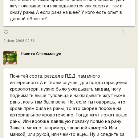
жгут оказывается накладывается как сверху , так и
снизу раны. А если рана на шее? У кого есть опыт в
данной области?
more_vert
favorite_border
2 Июл, 2008 02:36
Никита Стельмащук
Почитай соотв. раздел в ПДД, там много
интересного. А в твоем случае, для предотвращения
кровопотери, нужно было укладывать мадам, ногу
поднимать выше туловища и накладывать жгут ниже
раны, коль там была вена. Но, если ты говоришь, что
кровь прям била из раны, то это скорее похоже на
артериальное кровотечение. Тогда жгут ложат выше
раны. Или вообще давящую повязку прямо на рану.
Зажать можно, например, запасной камерой. Или
майкой, или рукой, или чем-то еще... Ну и следить за