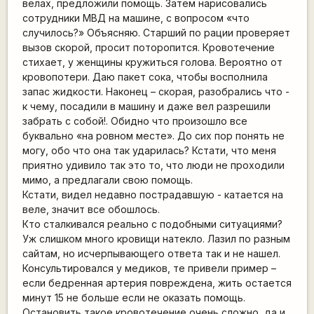
велах, предложили помощь. Затем нарисовались
сотрудники МВД на машине, с вопросом «что
случилось?» Объясняю. Старший по рации проверяет
вызов скорой, просит поторопится. Кровотечение
стихает, у женщины кружиться голова. Вероятно от
кровопотери. Даю пакет сока, чтобы восполнила
запас жидкости. Наконец – скорая, разобрались что -
к чему, посадили в машину и даже вел разрешили
забрать с собой!. Обидно что произошло все
буквально «на ровном месте». До сих пор понять не
могу, обо что она так ударилась? Кстати, что меня
приятно удивило так это то, что люди не проходили
мимо, а предлагали свою помощь.
Кстати, видел недавно пострадавшую - катается на
веле, значит все обошлось.
Кто сталкивался реально с подобными ситуациями?
Уж слишком много кровищи натекло. Лазил по разным
сайтам, но исчерпывающего ответа так и не нашел.
Консультировался у медиков, те привели пример –
если бедренная артерия повреждена, жить остается
минут 15 не больше если не оказать помощь.
Остановить такое кровотечение очень сложно, да и