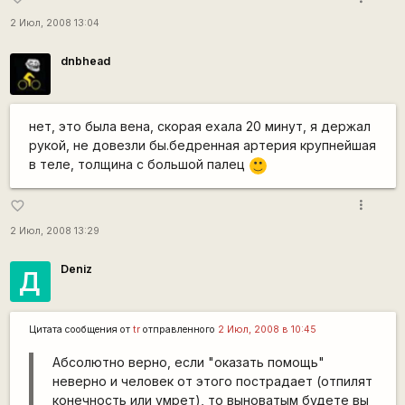
2 Июл, 2008 13:04
dnbhead
нет, это была вена, скорая ехала 20 минут, я держал
рукой, не довезли бы.бедренная артерия крупнейшая
в теле, толщина с большой палец
:)
more_vert
favorite_border
2 Июл, 2008 13:29
Deniz
Д
Цитата сообщения от
tr
отправленного
2 Июл, 2008 в 10:45
Абсолютно верно, если "оказать помощь"
неверно и человек от этого пострадает (отпилят
конечность или умрет), то выноватым будете вы