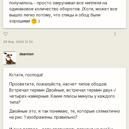
получилось - просто закручивал все ниппеля на
одинаковое количество оборотов. (Хотя, может все
вышло легко потому, что спицы и обод были
хорошими
)
:)
more_vert
favorite_border
28 Янв, 2006 12:34
daemon
Кстати, господа!
Просветите, пожалуйста, насчет типов ободов.
Встречал термин Двойные, встречал термин двух-/
четырех-камерные. Какие плюсы минусы у каждого
типа?
Двойные это, я так понимаю, те, которые схематично
на рис. 1 изображены. правильно?