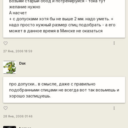
Возьми старый обод и потренируйся - тока тут
желание нужно
А насчет
+ с допусками хотя бы не выше 2 мм. надо уметь. +
надо просто нужный размер спиц подобрать - а его
может в данное время в Минске не оказаться
more_vert
favorite_border
27 Янв, 2006 18:59
Dax
про допуски... в смысле, даже с правильно
подобранными спицами не всегда вот так возьмешь и
хорошо заспицуешь.
more_vert
favorite_border
28 Янв, 2006 01:46