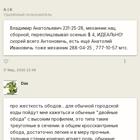
A.I.K
Удалённый пользователь
Владимир Анатольевич 231-25-28, механник нац.
сборной, переспицовывал осенью $ 4, ИДЕАЛЬНО!
скорей всего Антоновичь, есть ещё Анатолий
Ивановичь тоже механник 288-04-25 , 777-10-57 мтс.
more_vert
favorite_border
17 Мар, 2006 23:48
Dax
про жесткость ободов... для обычной городской
езды пойдут мне кажеться и обычные "двойные
обода" с высоким профилем, это типа такие
треуголные в сечении. в общем кросскантриные
обода, достаточно легкие и в меру прочные.
толщина стенки конечно играет роль. обычные