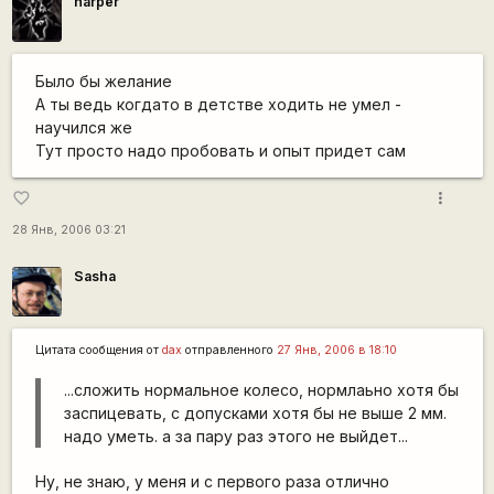
harper
Было бы желание
А ты ведь когдато в детстве ходить не умел -
научился же
Тут просто надо пробовать и опыт придет сам
more_vert
favorite_border
28 Янв, 2006 03:21
Sasha
Цитата сообщения от
dax
отправленного
27 Янв, 2006 в 18:10
...сложить нормальное колесо, нормлаьно хотя бы
заспицевать, с допусками хотя бы не выше 2 мм.
надо уметь. а за пару раз этого не выйдет...
Ну, не знаю, у меня и с первого раза отлично