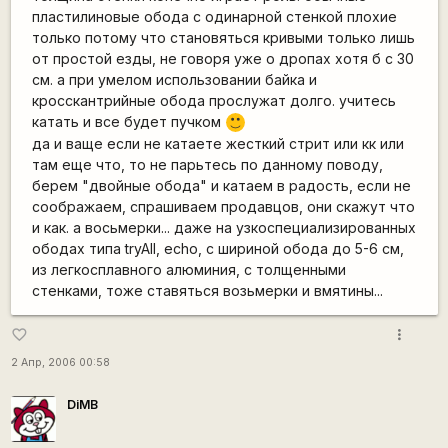
пластилиновые обода с одинарной стенкой плохие
только потому что становяться кривыми только лишь
от простой езды, не говоря уже о дропах хотя б с 30
см. а при умелом использовании байка и
кросскантрийные обода прослужат долго. учитесь
катать и все будет пучком
:)
да и ваще если не катаете жесткий стрит или кк или
там еще что, то не парьтесь по данному поводу,
берем "двойные обода" и катаем в радость, если не
соображаем, спрашиваем продавцов, они скажут что
и как. а восьмерки... даже на узкоспециализированных
ободах типа tryAll, echo, с шириной обода до 5-6 см,
из легкосплавного алюминия, с толщенными
стенками, тоже ставяться возьмерки и вмятины...
more_vert
favorite_border
2 Апр, 2006 00:58
DiMB