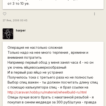
от 3 то 10 уе.
more_vert
favorite_border
27 Янв, 2006 00:45
harper
Операция не настолько сложная
Только надо на нее много терпения , времени и
внимания потратить
Например первый обод у меня занял часа 4 - но он
уж очень яйцевосьмеркообразный
И в первый раз яйцо не устранил
Получилось тока с третьего раза но не полностью
Выбор спиц важен - ты должен посчитать длину спиц
с помощю калькулятора спиц - я брал ссылки на
http://caravan.hobby.ru/materiel/wheelbuild-ru.html
Спицы лучше всего брать с накатанной резьбой - я
покупал в синем медведе за 300 руб/штука - правда