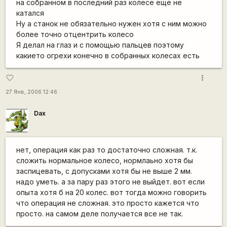
на собранном в последний раз колесе еще не
катался
Ну а станок не обязательно нужен хотя с ним можно
более точно отцентрить колесо
Я делал на глаз и с помощью пальцев поэтому
какието огрехи конечно в собранных колесах есть
more_vert
favorite_border
27 Янв, 2006 12:46
Dax
нет, операция как раз то достаточно сложная. т.к.
сложить нормальное колесо, нормлаьно хотя бы
заспицевать, с допусками хотя бы не выше 2 мм.
надо уметь. а за пару раз этого не выйдет. вот если
опыта хотя б на 20 колес. вот тогда можно говорить
что операция не сложная. это просто кажется что
просто. на самом деле получается все не так.