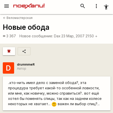
menu
search
more_vert
accessibility_new
Веломастерская
arrow_back
Новые обода
3 367
Новое сообщение:
Dax
23 Мар, 2007 21:50
visibility
arrow_downward
notifications_active
share
drummmeR
D
Автор
..кто-нить имел дело с заменой обода?, эта
процедура требует какой-то особенной ловкости,
или мне, как новичку, можно справиться?.. вот ещё
хотел бы поменять спицы, так как на заднем колесе
некоторых не хватает...
важен ли выбор спиц?...
:(