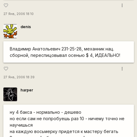
more_vert
favorite_border
27 Янв, 2006 18:10
denis
Владимир Анатольевич 231-25-28, механник нац.
сборной, переспицовывал осенью $ 4, ИДЕАЛЬНО!
more_vert
favorite_border
27 Янв, 2006 18:39
harper
ну 4 бакса - нормально - дешево
но если сам не попробуешь раз 10 - ничему точно не
научишься
на каждую восьмерку придется к мастеру бегать