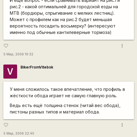
И еще вопрос - если сравнивать вариант на рис.1 и
рис.2 - какой оптимальней для городской езды на
МТВ (бордюры, спрыгивание с мелких лестниц).
Может с профилем как на рис.2 будет меньшая
вероятность посадить восьмерку? (интересуют
именно под обычные кантилеверные тормоза)
more_vert
favorite_border
5 Мар, 2006 19:32
BikerFromVitebsk
V
У меня сложилось такое впечатление, что профиль в
жёсткости обода играет не самую главную роль.
Ведь есть ещё толщина стенок (читай вес обода),
пистоны разных типов и материал обода.
more_vert
favorite_border
5 Мар, 2006 22:40