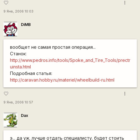
more_vert
favorite_border
9 Янв, 2006 10:03
DiMB
вообщет не самая простая операция...
Станок:
http://www.pedros.info/tools/Spoke_and_Tire_Tools/prectr
uinsta.html
Подробная статья:
http://caravan.hobby.ru/materiel/wheelbuild-ru.html
more_vert
favorite_border
9 Янв, 2006 10:57
Dax
э... да уж. лучше отдать специалисту. будет стоить