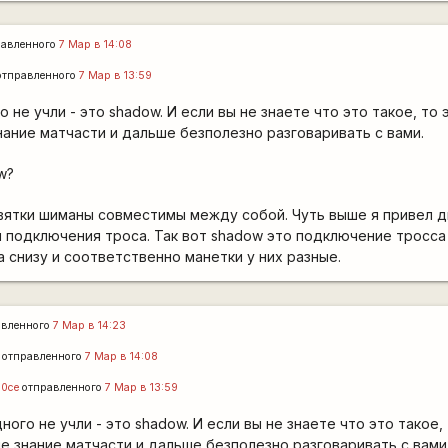
авленного
7 Мар в 14:08
тправленного
7 Мар в 13:59
о не учли - это shadow. И если вы не знаете что это такое, то
нание матчасти и дальше безполезно разговаривать с вами.
w?
евятки шиманы совместимы между собой. Чуть выше я привел д
 подключения троса. Так вот shadow это подключение тросса 
 снизу и соответственно манетки у них разные.
авленного
7 Мар в 14:23
отправленного
7 Мар в 14:08
10ce
отправленного
7 Мар в 13:59
ного не учли - это shadow. И если вы не знаете что это такое,
е знание матчасти и дальше безполезно разговаривать с вами