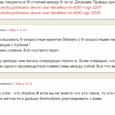
как говориться 10 отличий между 9-ти ск. Деорами. Правда зде
e/en/buy/shimano-deore-rear-derailleur-rd-m591-l-sgs-32511
e/en/buy/shimano-deore-rear-derailleur-rd-m592-sgs-32515
нного
7 Мар в 13:49
пользовать 6-скоростные манетки Shimano с 9-скоростными п
анцев с бубном."
аких солянок. Всё соответствует.
у прежде чем писать очередную глупость. Всем очевидно, что
и одного производителя совместимы между собой. Все что вы
авленного
7 Мар в 13:59
 учли - это shadow. И если вы не знаете что это такое, то это
е матчасти и дальше безполезно разговаривать с вами.