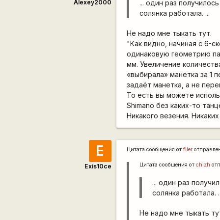
Alexey2000
...
один раз получилось 
солянка работала. ...
Не надо мне тыкать тут.
"Как видно, начиная с 6-
одинаковую геометрию пар
мм. Увеличение количеств
«выбирала» манетка за 1 п
задаёт манетка, а не пер
То есть вы можете испол
Shimano без каких-то танц
Никакого везения. Никаких
E
Цитата сообщения от
filer
отправле
Цитата сообщения от
chizh
от
Exis10ce
...
один раз получил
солянка работала. ..
Не надо мне тыкать ту