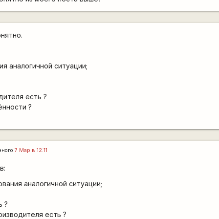
онятно.
ия аналогичной ситуации;
дителя есть ?
ённости ?
нного
7 Мар в 12:11
в:
ования аналогичной ситуации;
ь ?
оизводителя есть ?