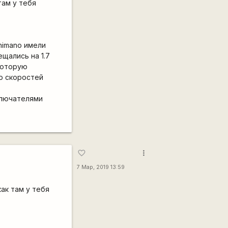
там у тебя
himano имели
щались на 1.7
которую
во скоростей
ключателями
more_vert
favorite_border
7 Мар, 2019 13:59
ак там у тебя