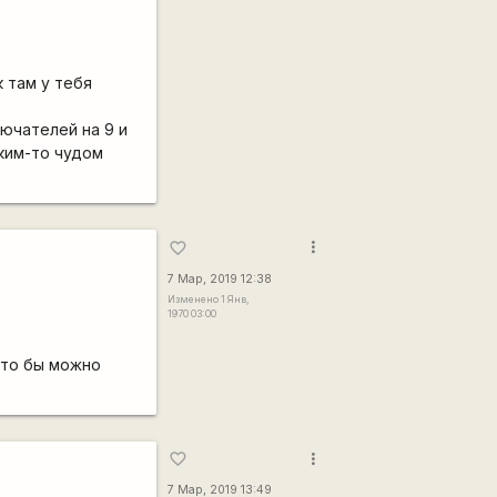
 там у тебя
лючателей на 9 и
аким-то чудом
more_vert
favorite_border
7 Мар, 2019 12:38
Изменено 1 Янв,
1970 03:00
что бы можно
more_vert
favorite_border
7 Мар, 2019 13:49