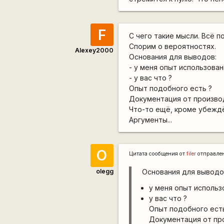
F
С чего такие мысли. Всё п
Спорим о вероятностях.
Alexey2000
Основания для выводов:
- у меня опыт использован
- у вас что ?
Опыт подобного есть ?
Документация от произво
Что-то ещё, кроме убежд
Аргументы...
O
Цитата сообщения от
filer
отправле
olegg
Основания для выводо
у меня опыт использ
у вас что ?
Опыт подобного ест
Документация от пр