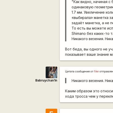
"Как видно, начиная с
одинаковую геометрию
1.7 мм. Увеличение ко
«выбирала» манетка за
задаёт манетка, а не 
То есть вы можете ис
Shimano без каких-то т
Никакого везения. Ник
Вот беда, вы одного не уч
показывает ваше знание м
Цитата сообщения от
filer
отправле
Babruychan1n
Никакого везения. Ник
Каким образом это относи
хода тросса чем у перекл