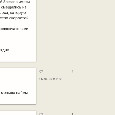
ей Shimano имели
м смещались на
троса, которую
ество скоростей
ереключателями
лядно
more_vert
favorite_border
7 Мар, 2019 14:01
 меньше на 1мм
more_vert
favorite_border