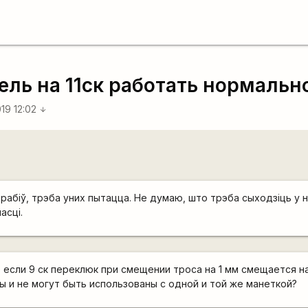
ль на 11ск работать нормально
019 12:02
arrow_downward
рабіў, трэба уних пытацца. Не думаю, што трэба сыходзіць у 
асці.
если 9 ск переклюк при смещении троса на 1 мм смещается на 1.
мы и не могут быть использованы с одной и той же манеткой?