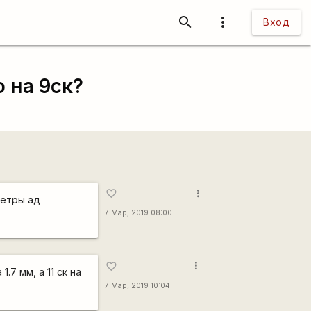
search
more_vert
Вход
 на 9ск?
more_vert
favorite_border
нетры ад
7 Мар, 2019 08:00
more_vert
favorite_border
7 мм, а 11 ск на
7 Мар, 2019 10:04