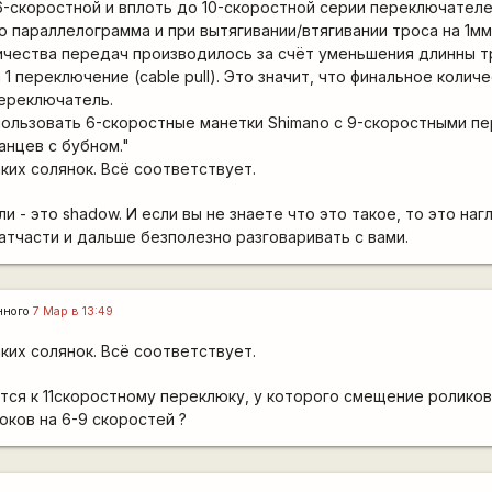
 6-скоростной и вплоть до 10-скоростной серии переключател
 параллелограмма и при вытягивании/втягивании троса на 1м
личества передач производилось за счёт уменьшения длинны 
 1 переключение (cable pull). Это значит, что финальное колич
переключатель.
пользовать 6-скоростные манетки Shimano с 9-скоростными п
анцев с бубном."
аких солянок. Всё соответствует.
ли - это shadow. И если вы не знаете что это такое, то это наг
атчасти и дальше безполезно разговаривать с вами.
нного
7 Мар в 13:49
аких солянок. Всё соответствует.
тся к 11скоростному переклюку, у которого смещение роликов
юков на 6-9 скоростей ?