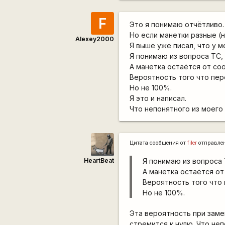
F
Это я понимаю отчётливо.
Но если манетки разные (
Alexey2000
Я выше уже писал, что у м
Я понимаю из вопроса ТС,
А манетка остаётся от со
Вероятность того что пер
Но не 100%.
Я это и написал.
Что непонятного из моего
Цитата сообщения от
filer
отправле
HeartBeat
Я понимаю из вопроса 
А манетка остаётся о
Вероятность того что
Но не 100%.
Эта вероятность при замен
стремится к нулю. Что не