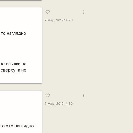
more_vert
favorite_border
7 Мар, 2019 14:23
 это наглядно
ве ссылки на
сверху, а не
more_vert
favorite_border
7 Мар, 2019 14:30
 то это наглядно
.