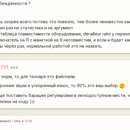
убеждённости ?
ь скорее всего потому что повезло, тем более неизвестно как
ин раз не статистика и не аргумент.
аблица совместимости оборудования, derailleur ratio у перек
ключатель на 11 с манеткой на 9 несовместим, и если и будет к
ы через раз, нормальной работой это не назвать.
>
ТУТ
<<<
 норм, то для технаря это фэйспалм.
ронние звуки и ускоренный износ, то 90% это ваш выбор
,-)
ще поставить барашек регулировки в легкодоступном месте, 
клюк на ходу )))
ленного
7 Мар в 12:19