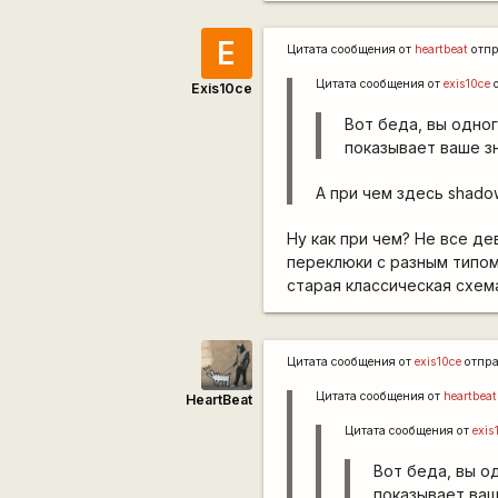
E
Цитата сообщения от
heartbeat
отпр
Цитата сообщения от
exis10ce
о
Exis10ce
Вот беда, вы одног
показывает ваше з
А при чем здесь shado
Ну как при чем? Не все д
переклюки с разным типом
старая классическая схема
Цитата сообщения от
exis10ce
отпр
Цитата сообщения от
heartbeat
HeartBeat
Цитата сообщения от
exis
Вот беда, вы од
показывает ваш