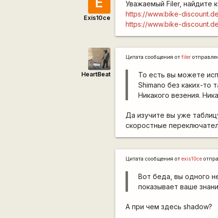
E
Уважаемый Filer, найдите 
https://www.bike-discount.d
Exis10ce
https://www.bike-discount.d
Цитата сообщения от
filer
отправле
HeartBeat
То есть вы можете ис
Shimano без каких-то т
Никакого везения. Ник
Да изучите вы уже таблиц
скоростные переключател
Цитата сообщения от
exis10ce
отпр
Вот беда, вы одного не
показывает ваше знани
А при чем здесь shadow?