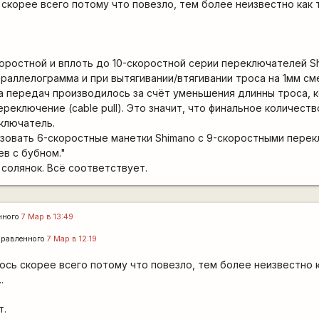
скорее всего потому что повезло, тем более неизвестно как 
скоростной и вплоть до 10-скоростной серии переключателей S
аллелограмма и при вытягивании/втягивании троса на 1мм сме
а передач производилось за счёт уменьшения длинны троса, 
ереключение (cable pull). Это значит, что финальное количест
еключатель.
ьзовать 6-скоростные манетки Shimano с 9-скоростными пере
ев с бубном."
 солянок. Всё соответствует.
нного
7 Мар в 13:49
правленного
7 Мар в 12:19
ось скорее всего потому что повезло, тем более неизвестно к
.
т.