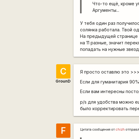
Что-то ещё, кроме 
Аргументы...
У тебя один раз получилос
солянка работала. Твой од
На предыдущей странице т
на 11 разные, значит пере
попадать на нужные звезд
С
Я просто оставлю это >>
GrounD
Если для гуманитария 90%
Если вам интересны посто
p/s для удобства можно е
было корректировать пере
F
Цитата сообщения от
chizh
отправ