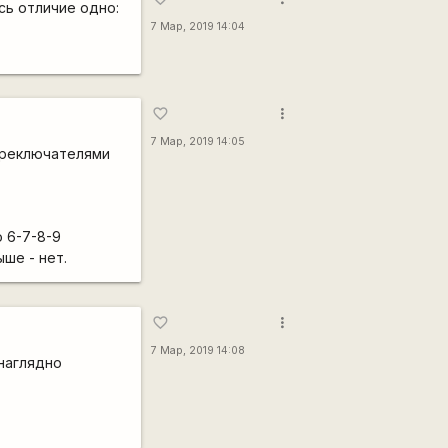
сь отличие одно:
7 Мар, 2019 14:04
more_vert
favorite_border
7 Мар, 2019 14:05
ереключателями
 6-7-8-9
ше - нет.
more_vert
favorite_border
7 Мар, 2019 14:08
 наглядно