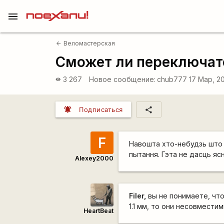
menu
Веломастерская
arrow_back
Сможет ли переключате
3 267
Новое сообщение:
chub777
17 Мар, 2
visibility
notifications_active
share
Подписаться
F
Навошта хто-небудзь што 
пытання. Гэта не дасць ясн
Alexey2000
Filer,
вы не понимаете, что 
1.1 мм, то они несовмести
HeartBeat