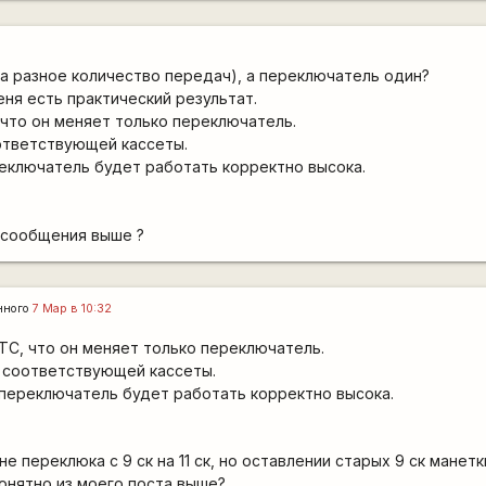
на разное количество передач), а переключатель один?
еня есть практический результат.
 что он меняет только переключатель.
ответствующей кассеты.
еключатель будет работать корректно высока.
 сообщения выше ?
нного
7 Мар в 10:32
ТС, что он меняет только переключатель.
т соответствующей кассеты.
 переключатель будет работать корректно высока.
е переклюка с 9 ск на 11 ск, но оставлении старых 9 ск манетк
понятно из моего поста выше?