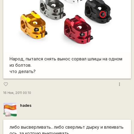
Народ, пытался снять вынос сорвал шлицы на одном
из болтов.
что делать?
more_vert
favorite_border
16 Ноя, 2011 00:10
hades
либо высверливать.. либо сверлиьт дырку и влеивать
ось, за котрую выкручивать.