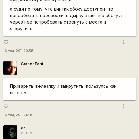
а судя по тому, что винтик сбоку доступен.. то
попробовать просверлить дырку в шляпке сбоку.. и
через нее попробовать стронуть с места и
открутить
more_vert
favorite_border
16 Ноя, 2011 00:55
CarbonFoot
Приварить железяку и выкрутить, пользуясь как
ключом.
more_vert
favorite_border
16 Ноя, 2011 01:45
er
Автор