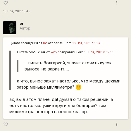
more_vert
favorite_border
16 Ноя, 2011 16:49
er
Автор
Цитата сообщения от
rae
отправленного
16 Ноя, 2011 в 16:49
Цитата сообщения от
котиг
отправленного
16 Ноя, 2011 в 12:55
...
пилить болгаркой, значит сточить кусок
выноса. не вариант. ...
а что, вынос зажат настолько, что между щеками
зазор меньше миллиметра?
:-/
ах, вы в этом плане! да! думал о таком решении. а
есть настолько узкие круги для болгарок? там
миллиметра полтора наверное зазор.
more_vert
favorite_border