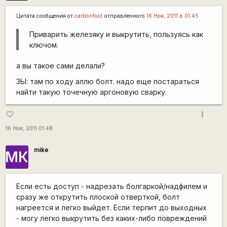
Цитата сообщения от
carbonfoot
отправленного
16 Ноя, 2011 в 01:45
Приварить железяку и выкрутить, пользуясь как
ключом.
а вы такое сами делали?
ЗЫ: там по ходу аллю болт. надо еще постараться
найти такую точечную аргоновую сварку.
more_vert
favorite_border
16 Ноя, 2011 01:48
mike
МК
Если есть доступ - надрезать болгаркой/надфилем и
сразу же открутить плоской отверткой, болт
нагреется и легко выйдет. Если терпит до выходных
- могу легко выкрутить без каких-либо повреждений