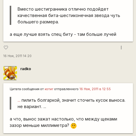
Вместо шестигранника отлично подойдет
качественная бита-шестиконечная звезда чуть
большего размера.
а еще лучше взять спец биту - там больше лучей
more_vert
favorite_border
16 Ноя, 2011 14:20
radko
Цитата сообщения от
котиг
отправленного
16 Ноя, 2011 в 12:55
...
пилить болгаркой, значит сточить кусок выноса.
не вариант. ...
а что, вынос зажат настолько, что между щеками
зазор меньше миллиметра?
:-/