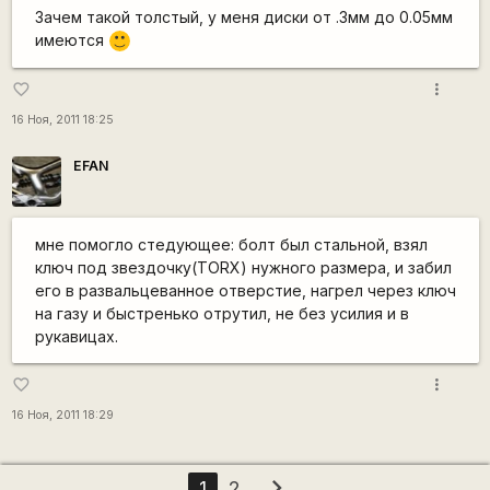
Зачем такой толстый, у меня диски от .3мм до 0.05мм
имеются
:)
more_vert
favorite_border
16 Ноя, 2011 18:25
EFAN
мне помогло стедующее: болт был стальной, взял
ключ под звездочку(TORX) нужного размера, и забил
его в развальцеванное отверстие, нагрел через ключ
на газу и быстренько отрутил, не без усилия и в
рукавицах.
more_vert
favorite_border
16 Ноя, 2011 18:29
chevron_right
1
2