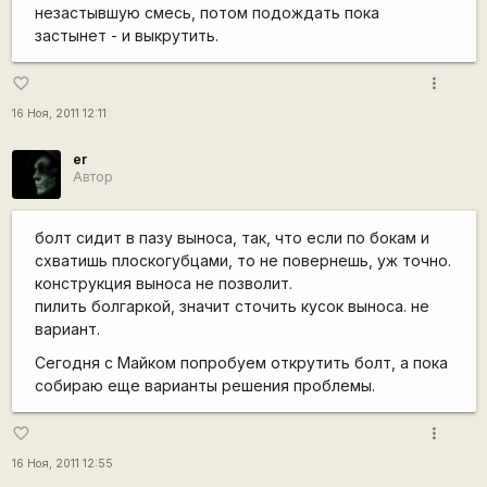
незастывшую смесь, потом подождать пока
застынет - и выкрутить.
more_vert
favorite_border
16 Ноя, 2011 12:11
er
Автор
болт сидит в пазу выноса, так, что если по бокам и
схватишь плоскогубцами, то не повернешь, уж точно.
конструкция выноса не позволит.
пилить болгаркой, значит сточить кусок выноса. не
вариант.
Сегодня с Майком попробуем открутить болт, а пока
собираю еще варианты решения проблемы.
more_vert
favorite_border
16 Ноя, 2011 12:55