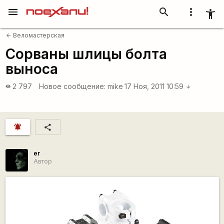
menu
search
more_vert
accessibility_new
Веломастерская
arrow_back
Сорваны шлицы болта
выноса
2 797
Новое сообщение:
mike
17 Ноя, 2011 10:59
visibility
arrow_downward
notifications_active
share
er
Автор