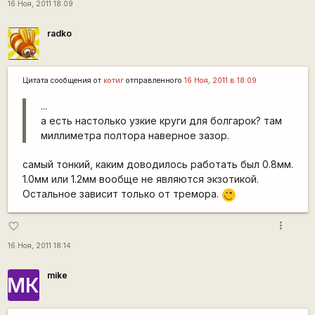
16 Ноя, 2011 18:09
radko
Цитата сообщения от
котиг
отправленного
16 Ноя, 2011 в 18:09
...
а есть настолько узкие круги для болгарок? там
миллиметра полтора наверное зазор.
самый тонкий, каким доводилось работать был 0.8мм.
1.0мм или 1.2мм вообще не являются экзотикой.
Остальное зависит только от тремора.
,-)
more_vert
favorite_border
16 Ноя, 2011 18:14
mike
МК