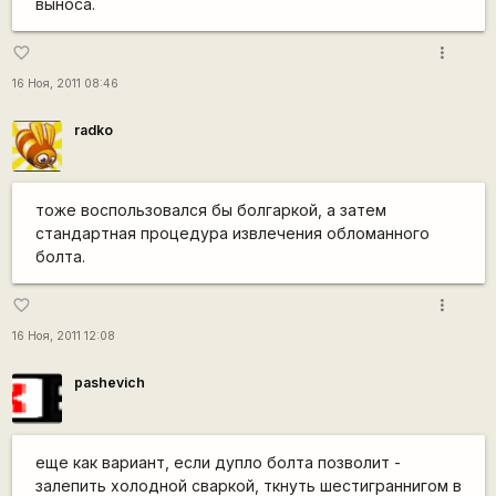
выноса.
more_vert
favorite_border
16 Ноя, 2011 08:46
radko
тоже воспользовался бы болгаркой, а затем
стандартная процедура извлечения обломанного
болта.
more_vert
favorite_border
16 Ноя, 2011 12:08
pashevich
еще как вариант, если дупло болта позволит -
залепить холодной сваркой, ткнуть шестиграннигом в