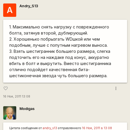
Andry_S13
A
1. Максимально снять нагрузку с поврежденного
болта, затянув второй, дублирующий.
2. Хорошенько побрызгать WDшкой или чем
подобным, лучше с попутным нагревом выноса.
3. Взять шестигранник большего размера, слегка
подточить его на наждаке под конус, аккуратно
вбить в болт и выкрутить. Вместо шестигранника
отлично подойдет качественная бита-
шестиконечная звезда чуть большего размера.
more_vert
favorite_border
16 Ноя, 2011 13:08
Modigas
Цитата сообщения от
andry_s13
отправленного
16 Ноя, 2011 в 13:08