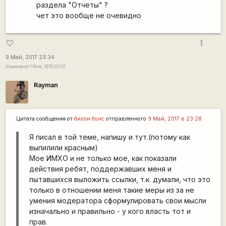
раздела "Отчеты" ?
чет это вообще не очевидно
more_vert
favorite_border
9 Май, 2017 23:34
Изменено 1 Янв, 1970 03:01
Rаyman
Цитата сообщения от
билли бонс
отправленного
9 Май, 2017 в 23:28
Я писал в той теме, напишу и тут.(потому как
выпилили красным)
Мое ИМХО и не только мое, как показали
действия ребят, поддержавших меня и
пытавшихся выложить ссылки, т.к. думали, что это
только в отношении меня такие меры из за не
умения модератора сформулировать свои мысли
изначально и правильно - у кого власть тот и
прав.