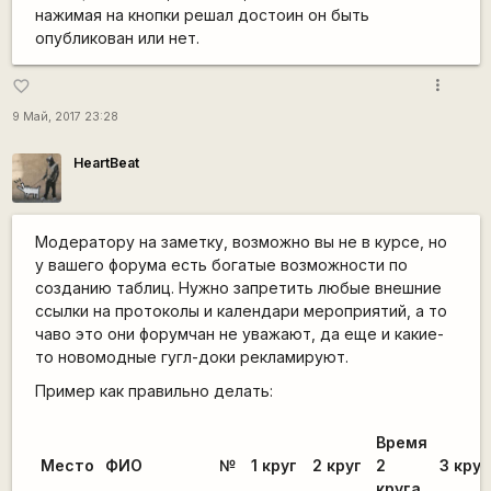
нажимая на кнопки решал достоин он быть
опубликован или нет.
more_vert
favorite_border
9 Май, 2017 23:28
HeartBeat
Модератору на заметку, возможно вы не в курсе, но
у вашего форума есть богатые возможности по
созданию таблиц. Нужно запретить любые внешние
ссылки на протоколы и календари мероприятий, а то
чаво это они форумчан не уважают, да еще и какие-
то новомодные гугл-доки рекламируют.
Пример как правильно делать:
Время
Место
ФИО
№
1 круг
2 круг
2
3 круг
круга