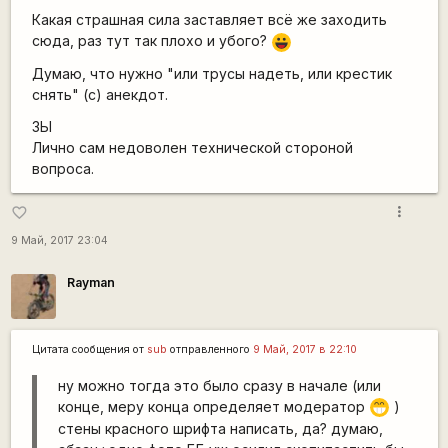
Какая страшная сила заставляет всё же заходить
сюда, раз тут так плохо и убого?
|-))
Думаю, что нужно "или трусы надеть, или крестик
снять" (с) анекдот.
ЗЫ
Лично сам недоволен технической стороной
вопроса.
more_vert
favorite_border
9 Май, 2017 23:04
Rаyman
Цитата сообщения от
sub
отправленного
9 Май, 2017 в 22:10
ну можно тогда это было сразу в начале (или
конце, меру конца определяет модератор
)
;D
стены красного шрифта написать, да? думаю,