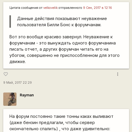
Цитата сообщения от
velkovelik
отправленного
9 Сен, 2017 в 12:16
Данные действия показывают неуважение
пользователя Билли Бонс к форумчанам.
Вот это вообще красиво завернул. Неуважение к
форумчанам - это вынуждать одного форумчанина
писать отчет, а других форумчан читать его на
убогом, совершенно не приспособленном для этого
движке.
more_vert
favorite_border
9 Май, 2017 22:29
Rаyman
На форум постоянно такие тонны каках выливают
(даже бензин предлагали, чтобы сервер
окончательно спалить) , что даже удивительно: