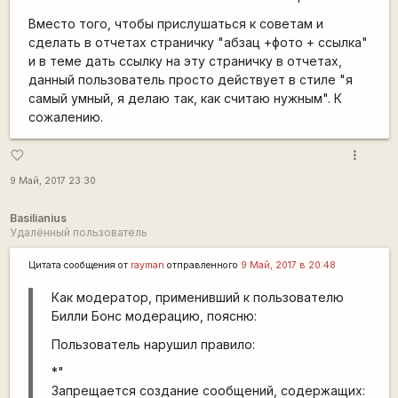
Вместо того, чтобы прислушаться к советам и
сделать в отчетах страничку "абзац +фото + ссылка"
и в теме дать ссылку на эту страничку в отчетах,
данный пользователь просто действует в стиле "я
самый умный, я делаю так, как считаю нужным". К
сожалению.
more_vert
favorite_border
9 Май, 2017 23:30
Basilianius
Удалённый пользователь
Цитата сообщения от
rаyman
отправленного
9 Май, 2017 в 20:48
Как модератор, применивший к пользователю
Билли Бонс модерацию, поясню:
Пользователь нарушил правило:
*"
Запрещается создание сообщений, содержащих: