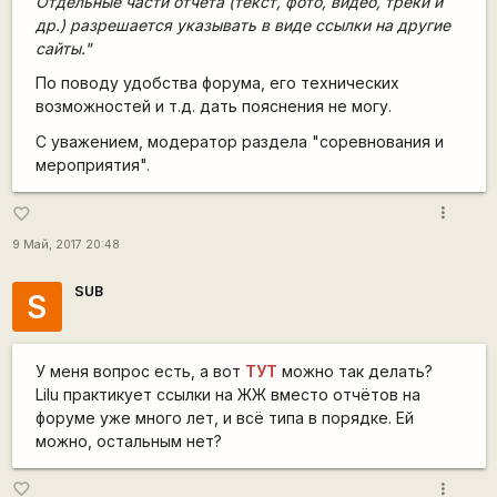
Отдельные части отчета (текст, фото, видео, треки и
др.) разрешается указывать в виде ссылки на другие
сайты."
По поводу удобства форума, его технических
возможностей и т.д. дать пояснения не могу.
С уважением, модератор раздела "соревнования и
мероприятия".
more_vert
favorite_border
9 Май, 2017 20:48
SUB
S
У меня вопрос есть, а вот
ТУТ
можно так делать?
Lilu практикует ссылки на ЖЖ вместо отчётов на
форуме уже много лет, и всё типа в порядке. Ей
можно, остальным нет?
more_vert
favorite_border