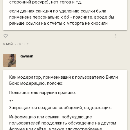
сторонний ресурс), нет тегов и тд.
если данная санкция по удалению ссылки была
применена персонально к бб - поясните. вроде бы
раньше ссылки на отчёты с мтборга не сносили.
more_vert
favorite_border
9 Май, 2017 19:51
Rаyman
Как модератор, применивший к пользователю Билли
Бонс модерацию, поясню:
Пользователь нарушил правило:
*"
Запрещается создание сообщений, содержащих:
Информацию или ссылки, побуждающие
пользователей продолжить обсуждение на другом
форуме или сайте, а также злоупотребление