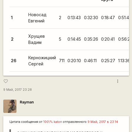
Новосад
1
2
0:13:43
0:32:30
0:18:47
0:51:44
Евгений
Хрущев
2
5
0:14:45
0:35:26
0:20:41
0:56:2
Вадим
Керножицкий
26
711
0:20:10
0:46:11
0:25:27
1:13:36
Сергей
more_vert
favorite_border
9 Май, 2017 23:28
Rаyman
Цитата сообщения от
100\% katon
отправленного
9 Май, 2017 в 23:14