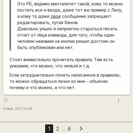
Это РБ, видимо менталитет такой, кому то можно
постить все и везде, даже тот же пример с Лилу,
а кому то даже
свое
сообщение запрещают
редактировать, пугая баном.
Довольно уныло и неприятно стараться писать
отчет от лица команды, для того, чтобы один
человек нажимая на кнопки решал достоин он
быть опубликован или нет.
Стоит внимательно прочитать правила. Там есть
указания, что можно, что нельзя и т.д.
Если затруднительно понять написанное в правилах,
то можно обращаться лично ко мне - объясню
почему и что можно, а что нет.
more_vert
favorite_border
9 Май, 2017 23:36
chevron_right
1
2
6
...