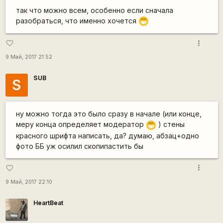
так что можно всем, особенно если сначала
разобраться, что именно хочется
;D
more_vert
favorite_border
9 Май, 2017 21:52
SUB
S
ну можно тогда это было сразу в начале (или конце,
меру конца определяет модератор
) стены
;D
красного шрифта написать, да? думаю, абзац+одно
фото ББ уж осилил скопипастить бы
more_vert
favorite_border
9 Май, 2017 22:10
HeartBeat