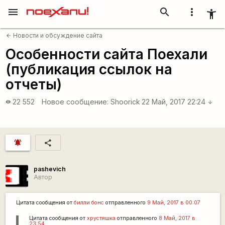
menu
search
more_vert
accessibility_new
Новости и обсуждение сайта
arrow_back
Особенности сайта Поехали
(публикация ссылок на
отчеты)
22 552
Новое сообщение:
Shoorick
22 Май, 2017 22:24
visibility
arrow_downward
notifications_active
share
pashevich
Автор
Цитата сообщения от
билли бонс
отправленного
9 Май, 2017 в 00:07
Цитата сообщения от
хрустяшка
отправленного
8 Май, 2017 в
23:54