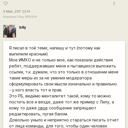
more_vert
favorite_border
9 Май, 2017 23:14
Изменено 1 Янв, 1970 03:01
billy
Я писал в той теме, напишу и тут.(потому как
выпилили красным)
Мое ИМХО и не только мое, как показали действия
ребят, поддержавших меня и пытавшихся выложить
ссылки, т.к. думали, что это только в отношении меня
такие меры из за не умения модератора
сформулировать свои мысли изначально и правильно
- у кого власть тот и прав.
Это РБ, видимо менталитет такой, кому то можно
постить все и везде, даже тот же пример с Лилу, а
кому то даже
свое
сообщение запрещают
редактировать, пугая баном.
Довольно уныло и неприятно стараться писать отчет
от лица команды, для того, чтобы один человек