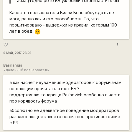
абзац+одно фото ББ уж осилил скопипастить бы
Качества пользователя Билли Бонс обсуждать не
могу, равно как и его способности. То, что
процитировано - выдержки из правил, которым 100
лет в обед.
:-/
more_vert
favorite_border
9 Май, 2017 23:07
Basilianius
Удалённый пользователь
а как насчет неуважения модераторов к форумчанам
не дающим прочитать отчет ББ ?
поддерживаю товарища Pashevich особенно в части
про корявость форума
абсолютно не адекватное поведение модераторов
развязывающее какоето невнятное противостояние
с ББ