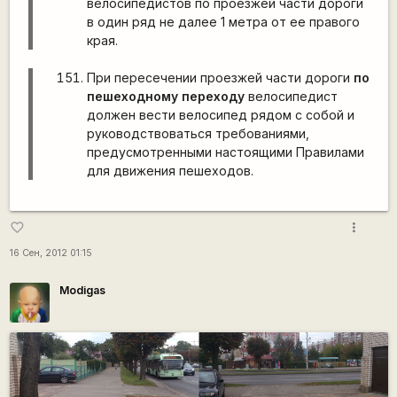
велосипедистов по проезжей части дороги
в один ряд не далее 1 метра от ее правого
края.
При пересечении проезжей части дороги
по
пешеходному переходу
велосипедист
должен вести велосипед рядом с собой и
руководствоваться требованиями,
предусмотренными настоящими Правилами
для движения пешеходов.
more_vert
favorite_border
16 Сен, 2012 01:15
Modigas