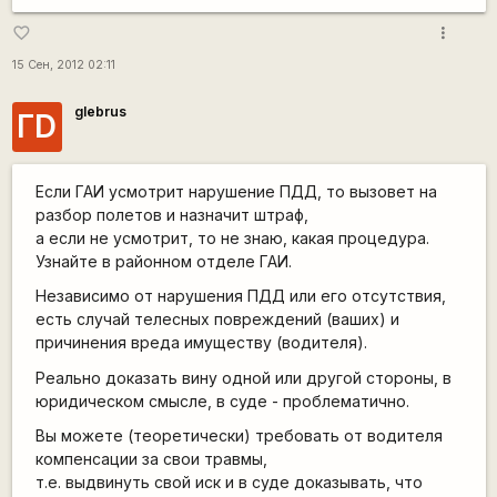
more_vert
favorite_border
15 Сен, 2012 02:11
glebrus
ГD
Если ГАИ усмотрит нарушение ПДД, то вызовет на
разбор полетов и назначит штраф,
а если не усмотрит, то не знаю, какая процедура.
Узнайте в районном отделе ГАИ.
Независимо от нарушения ПДД или его отсутствия,
есть случай телесных повреждений (ваших) и
причинения вреда имуществу (водителя).
Реально доказать вину одной или другой стороны, в
юридическом смысле, в суде - проблематично.
Вы можете (теоретически) требовать от водителя
компенсации за свои травмы,
т.е. выдвинуть свой иск и в суде доказывать, что