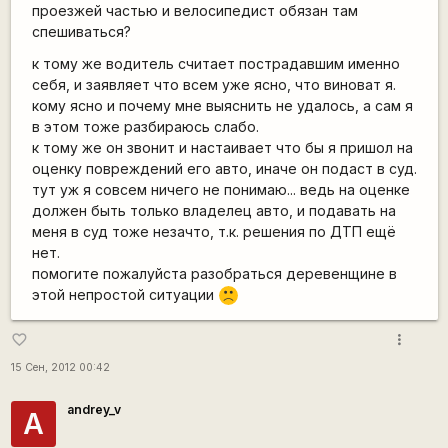
проезжей частью и велосипедист обязан там
спешиваться?
к тому же водитель считает пострадавшим именно
себя, и заявляет что всем уже ясно, что виноват я.
кому ясно и почему мне выяснить не удалось, а сам я
в этом тоже разбираюсь слабо.
к тому же он звонит и настаивает что бы я пришол на
оценку повреждений его авто, иначе он подаст в суд.
тут уж я совсем ничего не понимаю... ведь на оценке
должен быть только владелец авто, и подавать на
меня в суд тоже незачто, т.к. решения по ДТП ещё
нет.
помогите пожалуйста разобраться деревенщине в
этой непростой ситуации
:(
more_vert
favorite_border
15 Сен, 2012 00:42
andrey_v
A