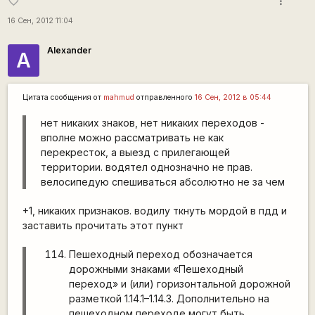
more_vert
favorite_border
16 Сен, 2012 11:04
Alexander
A
Цитата сообщения от
mаhmud
отправленного
16 Сен, 2012 в 05:44
нет никаких знаков, нет никаких переходов -
вполне можно рассматривать не как
перекресток, а выезд с прилегающей
территории. водятел однозначно не прав.
велосипедую спешиваться абсолютно не за чем
+1, никаких признаков. водилу ткнуть мордой в пдд и
заставить прочитать этот пункт
Пешеходный переход обозначается
дорожными знаками «Пешеходный
переход» и (или) горизонтальной дорожной
разметкой 1.14.1–1.14.3. Дополнительно на
пешеходном переходе могут быть