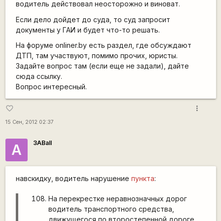
водитель действовал неосторожно и виноват.
Если дело дойдет до суда, то суд запросит
документы у ГАИ и будет что-то решать.
На форуме onliner.by есть раздел, где обсуждают
ДТП, там участвуют, помимо прочих, юристы.
Задайте вопрос там (если еще не задали), дайте
сюда ссылку.
Вопрос интересный.
more_vert
favorite_border
15 Сен, 2012 02:37
3ABall
A
навскидку, водитель нарушение
пункта
:
На перекрестке неравнозначных дорог
водитель транспортного средства,
движущегося по второстепенной дороге,