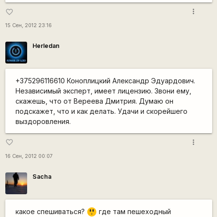
more_vert
favorite_border
15 Сен, 2012 23:16
Herledan
+375296116610 Коноплицкий Александр Эдуардович.
Независимый эксперт, имеет лицензию. Звони ему,
скажешь, что от Вереева Дмитрия. Думаю он
подскажет, что и как делать. Удачи и скорейшего
выздоровления.
more_vert
favorite_border
16 Сен, 2012 00:07
Sacha
=8
какое спешиваться?
где там пешеходный