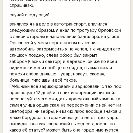
спрашиваю.
случай следующий:
впилился я на веле в автотранспорт. впилился
следующим образом. я ехал по тротуару Орловской
с левой стороны в направлении бангалора. на улице
Оршанской у меня перед носом выскочил
автомобиль. затормозить я не успел, т.к. увидел его
слишком поздно, слева обзор был закрыт
забором(часный сектор) и деревом. он же по всей
видимости меня вообще не видел, высматривая
помехи слева. дальше - удар, нокаут, скорая,
больница, гипс швы и всё такое.
ГАИшники всё зафиксировали и зарисовали. с тех пор
прошло уже 12 дней и от них информации никакой.
посоветуйте чего ожидать. краеугольный камень та
самая улица оршанская. на пересечении с ней нет ни
светофора, ни зебры, ни каких либо вообще знаков и
даже бордюра, отгораживающего её от тротуара.
выглядит она как заправский выезд со дворов, но
каков её статус? может быть она гордо именуется