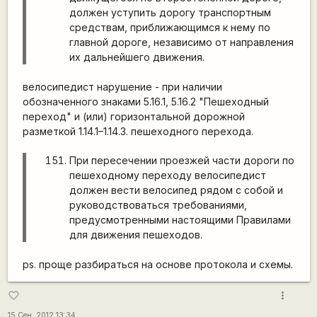
должен уступить дорогу транспортным
средствам, приближающимся к нему по
главной дороге, независимо от направления
их дальнейшего движения.
велосипедист нарушение - при наличии
обозначенного знаками 5.16.1, 5.16.2 "Пешеходный
переход" и (или) горизонтальной дорожной
разметкой 1.14.1–1.14.3. пешеходного перехода.
При пересечении проезжей части дороги по
пешеходному переходу велосипедист
должен вести велосипед рядом с собой и
руководствоваться требованиями,
предусмотренными настоящими Правилами
для движения пешеходов.
ps. проще разбираться на основе протокола и схемы.
more_vert
favorite_border
15 Сен, 2012 13:34