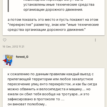
установлены иные технические средства
организации дорожного движения.
а потом показать это место и пусть покажет на этом
"перекрестке" разметку, знак или "иные технические
средства организации дорожного движения."
more_vert
favorite_border
16 Сен, 2012 11:21
forest_G
к сожалению по данным правилам каждый выезд с
прилегающей территории или любое захалустное
пересечение улиц енто перекрёсток...и как бы сигда
можно обвинить и велосипедиста и машину..... но
ежели он сбил тебя вообще на тротуаре....и это
зафиксировано в протоколе то .....
он виноват полюбому...