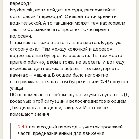
O
переход?
kryzhounik, если дойдёт до суда, распечатайте
фотографий "перехода". С вашей точки зрения и
водительской. А то гаишники может там нарисовали
так что Оршанская это проспект с четырьмя
полосами.
Я там как то тоже в авто чуть не влетел. В другую
сторону ехал. Там между колонкой и деревом
водоотводный бугорок из асфальта. Я в том месте
прыгаю обычно, дабы в грязь не въехать. И вот еду,
вжимаюсь для прыжка в асфальт, только дёргать
начинаю-- машина. В общем было неприятно
оттормаживаться на этом бугре и грязи %-P
попутал
улицы
ПС не помешает в любом случае изучить пункты ПДД
косаемые этой ситуации и велосипедистов в общем.
Для диалога с водилой, гайцами. И потом не
помешают знания
2.49.
пешеходный переход – участок проезжей
части, предназначенный для движения