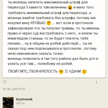
ты можешь запатить максимальный штраф для
пешехода 3 какихто там величины
и мало того
|-))
требовать минимальный штраф для пешехода...а
можешь ваабче требовать без штрафа...потому как
=8
искупил вину КРОВЬЮ
.... вот если в протоколе
O
зафиксировали что ты получил травмы...то ты имеешь
право и через суд вастребовать с него... и ежели ты
инваглидом станешь то он будет платить тебе
пензию..... ну в общем не робей действуй..... ты не
сказал под чем подписывался в протоколе....потому
ничё невозможно сказать точно.
можешь позвонить в гаи того района дзе было дтп и
узнать усё там..... полюбому не робей.
=8
ТВОЙ ГИПС_ТВОЯ КРЕПОСТЬ
:|) УДАЧИ
:)
O
more_vert
favorite_border
16 Сен, 2012 12:15
kryzhounik
Автор