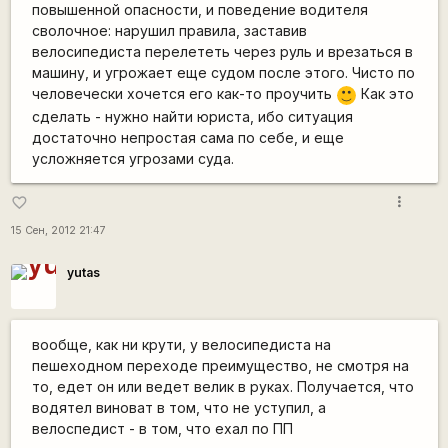
повышенной опасности, и поведение водителя
сволочное: нарушил правила, заставив
велосипедиста перелететь через руль и врезаться в
машину, и угрожает еще судом после этого. Чисто по
человечески хочется его как-то проучить
Как это
:)
сделать - нужно найти юриста, ибо ситуация
достаточно непростая сама по себе, и еще
усложняется угрозами суда.
more_vert
favorite_border
15 Сен, 2012 21:47
yutas
вообще, как ни крути, у велосипедиста на
пешеходном переходе преимущество, не смотря на
то, едет он или ведет велик в руках. Получается, что
водятел виноват в том, что не уступил, а
велоспедист - в том, что ехал по ПП