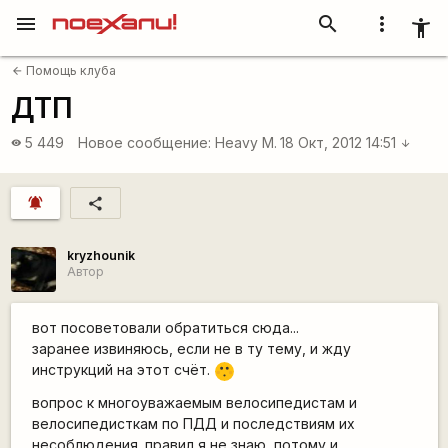
menu
search
more_vert
accessibility_new
Помощь клуба
arrow_back
ДТП
5 449
Новое сообщение:
Heavy M.
18 Окт, 2012 14:51
visibility
arrow_downward
notifications_active
share
kryzhounik
Автор
вот посоветовали обратиться сюда...
заранее извиняюсь, если не в ту тему, и жду
инструкций на этот счёт.
:-[
вопрос к многоуважаемым велосипедистам и
велосипедисткам по ПДД и последствиям их
несоблюдения. правил я не знаю, потому и