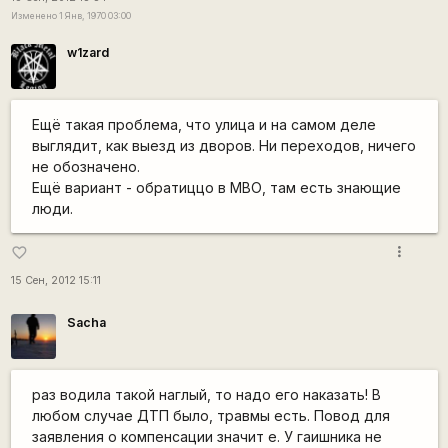
Изменено 1 Янв, 1970 03:00
w1zard
Ещё такая проблема, что улица и на самом деле
выглядит, как выезд из дворов. Ни переходов, ничего
не обозначено.
Ещё вариант - обратиццо в МВО, там есть знающие
люди.
more_vert
favorite_border
15 Сен, 2012 15:11
Sacha
раз водила такой наглый, то надо его наказать! В
любом случае ДТП было, травмы есть. Повод для
заявления о компенсации значит е. У гаишника не