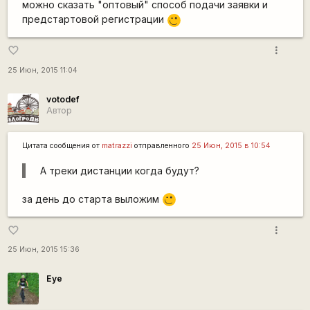
можно сказать "оптовый" способ подачи заявки и
предстартовой регистрации
;)
more_vert
favorite_border
25 Июн, 2015 11:04
votodef
Автор
Цитата сообщения от
matrazzi
отправленного
25 Июн, 2015 в 10:54
А треки дистанции когда будут?
за день до старта выложим
;)
more_vert
favorite_border
25 Июн, 2015 15:36
Eye