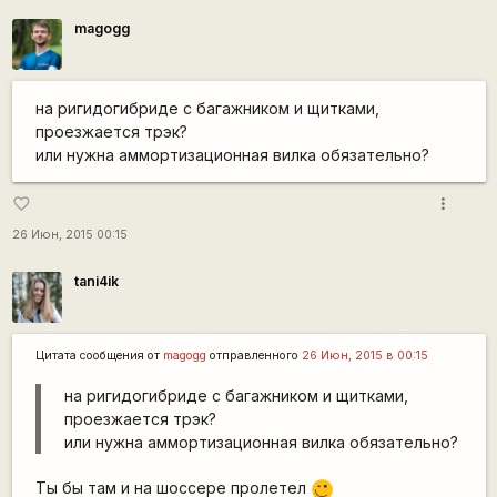
magogg
на ригидогибриде с багажником и щитками,
проезжается трэк?
или нужна аммортизационная вилка обязательно?
more_vert
favorite_border
26 Июн, 2015 00:15
tani4ik
Цитата сообщения от
magogg
отправленного
26 Июн, 2015 в 00:15
на ригидогибриде с багажником и щитками,
проезжается трэк?
или нужна аммортизационная вилка обязательно?
Ты бы там и на шоссере пролетел
;)