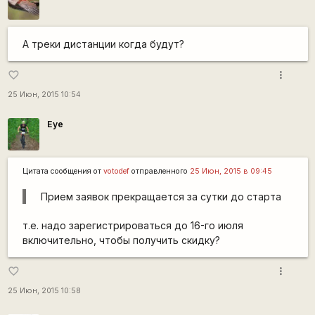
А треки дистанции когда будут?
more_vert
favorite_border
25 Июн, 2015 10:54
Eye
Цитата сообщения от
votodef
отправленного
25 Июн, 2015 в 09:45
Прием заявок прекращается за сутки до старта
т.е. надо зарегистрироваться до 16-го июля
включительно, чтобы получить скидку?
more_vert
favorite_border
25 Июн, 2015 10:58