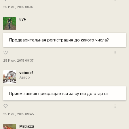
25 Июн, 2015 00:16
Eye
Предварительная регистрация до какого числа?
more_vert
favorite_border
25 Июн, 2015 09:37
votodef
Автор
Прием заявок прекращается за сутки до старта
more_vert
favorite_border
25 Июн, 2015 09:45
Matrazzi