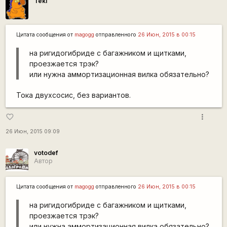
Teki
Цитата сообщения от
magogg
отправленного
26 Июн, 2015 в 00:15
на ригидогибриде с багажником и щитками,
проезжается трэк?
или нужна аммортизационная вилка обязательно?
Тока двухсосис, без вариантов.
more_vert
favorite_border
26 Июн, 2015 09:09
votodef
Автор
Цитата сообщения от
magogg
отправленного
26 Июн, 2015 в 00:15
на ригидогибриде с багажником и щитками,
проезжается трэк?
или нужна аммортизационная вилка обязательно?