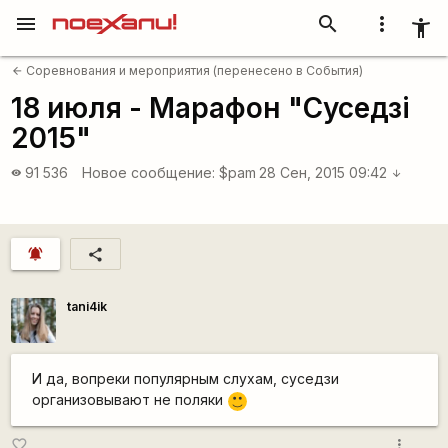
menu
search
more_vert
accessibility_new
Соревнования и мероприятия (перенесено в События)
arrow_back
18 июля - Марафон "Суседзi
2015"
91 536
Новое сообщение:
$pam
28 Сен, 2015 09:42
visibility
arrow_downward
notifications_active
share
tani4ik
И да, вопреки популярным слухам, суседзи
организовывают не поляки
:)
more_vert
favorite_border