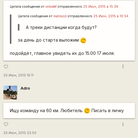
Цитата сообщения от
votodef
отправленного
25 Июн, 2015 в 15:36
Цитата сообщения от
matrazzi
отправленного
25 Июн, 2015 в 10:54
А треки дистанции когда будут?
за день до старта выложим
;)
подойдёт, главное увидеть их до 15:00 17 июля.
more_vert
favorite_border
25 Июн, 2015 16:11
Adro
Ищу команду на 60 км. Любитель
Писать в личку
;)
more_vert
favorite_border
25 Июн, 2015 23:50