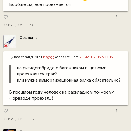
Вообще да, все проезжается.
more_vert
favorite_border
26 Июн, 2015 08:14
Cosmoman
Цитата сообщения от
magogg
отправленного
26 Июн, 2015 в 00:15
на ригидогибриде с багажником и щитками,
проезжается трэк?
или нужна аммортизационная вилка обязательно?
В прошлом году человек на раскладном по-моему
Форварде проехал...)
more_vert
favorite_border
26 Июн, 2015 08:52