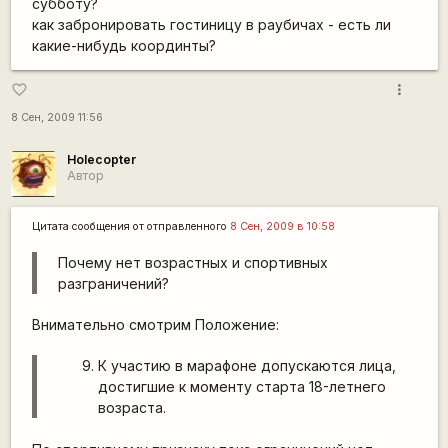
субботу?
как забронировать гостиницу в раубичах - есть ли
какие-нибудь координты?
more_vert
favorite_border
8 Сен, 2009 11:56
Holecopter
Автор
Цитата сообщения от
отправленного
8 Сен, 2009 в 10:58
Почему нет возрастных и спортивных
разграничений?
Внимательно смотрим Положение:
К участию в марафоне допускаются лица,
достигшие к моменту старта 18-летнего
возраста.