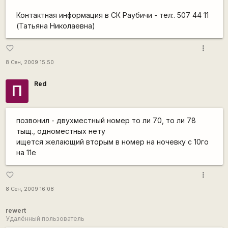
Контактная информация в СК Раубичи - тел:. 507 44 11
(Татьяна Николаевна)
more_vert
favorite_border
8 Сен, 2009 15:50
Red
П
позвонил - двухместный номер то ли 70, то ли 78
тыщ., одноместных нету
ищется желающий вторым в номер на ночевку с 10го
на 11е
more_vert
favorite_border
8 Сен, 2009 16:08
rewert
Удалённый пользователь