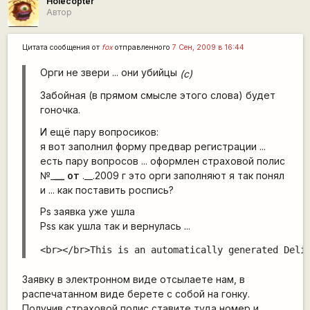
Holecopter
Автор
Цитата сообщения от
fox
отправленного
7 Сен, 2009 в 16:44
Орги не звери ... они убийцы
(c)
Забойная (в прямом смысле этого слова) будет
гоночка.
И ещё пару вопросиков:
я вот заполнил форму предвар регистрации ...
есть пару вопросов ... оформлен страховой полис
№_
__ от
.__.2009 г это орги заполняют я так понял
и ... как поставить роспись?
Ps заявка уже ушла
Pss как ушла так и вернулась ...
<br></br>This is an automatically generated Deli
Заявку в электронном виде отсылаете нам, в
распечатанном виде берете с собой на гонку.
Получив страховой полис ставите туда номер и