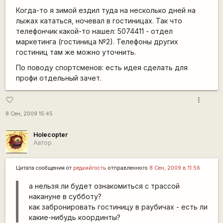
Когда-то я зимой ездил туда на несколько дней на
лыжах кататься, ночевал в гостиницах. Так что
телефончик какой-то нашел: 5074411 - отдел
маркетинга (гостиница №2). Телефоны других
гостиниц там же можно уточнить.
По поводу спортсменов: есть идея сделать для
профи отдельный зачет.
more_vert
favorite_border
8 Сен, 2009 15:45
Holecopter
Автор
Цитата сообщения от
редкийгость
отправленного
8 Сен, 2009 в 11:56
а нельзя ли будет ознакомиться с трассой
накануне в субботу?
как забронировать гостиницу в раубичах - есть ли
какие-нибудь координты?