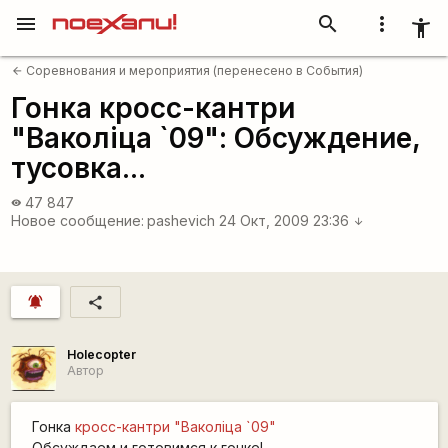
menu
search
more_vert
accessibility_new
Соревнования и мероприятия (перенесено в События)
arrow_back
Гонка кросс-кантри
"Ваколiца `09": Обсуждение,
тусовка...
47 847
visibility
Новое сообщение:
pashevich
24 Окт, 2009 23:36
arrow_downward
notifications_active
share
Holecopter
Автор
Гонка
кросс-кантри "Ваколiца `09"
Обсуждаем и готовимся к гонке!