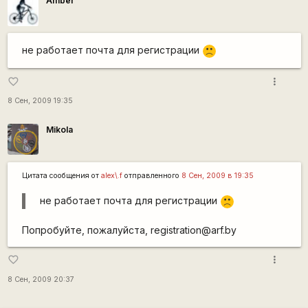
Amber
не работает почта для регистрации
:(
more_vert
favorite_border
8 Сен, 2009 19:35
Mikola
Цитата сообщения от
alex\.f
отправленного
8 Сен, 2009 в 19:35
не работает почта для регистрации
:(
Попробуйте, пожалуйста, registration@arf.by
more_vert
favorite_border
8 Сен, 2009 20:37