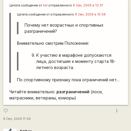
Цитата сообщения от
hol
отправленного
8 Сен, 2009 в 13:37
Цитата сообщения от
отправленного
8 Сен, 2009 в 10:58
Почему нет возрастных и спортивных
разграничений?
Внимательно смотрим Положение:
К участию в марафоне допускаются
лица, достигшие к моменту старта 18-
летнего возраста.
По спортивному признаку пока ограничений нет...
Читайте внимательно:
разграничений
(лоси,
матрасники, ветераны, юниоры)
more_vert
favorite_border
8 Сен, 2009 17:06