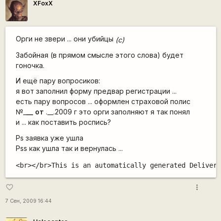
XFoxX
ст
ог
ра
ни
Орги не звери ... они убийцы
(c)
че
Забойная (в прямом смысле этого слова) будет
но!
гоночка.
И ещё пару вопросиков:
я вот заполнил форму предвар регистрации ...
есть пару вопросов ... оформлен страховой полис
№_
__ от
.__.2009 г это орги заполняют я так понял
и ... как поставить роспись?
Ps заявка уже ушла
Pss как ушла так и вернулась ...
<br></br>This is an automatically generated Delivery
more_vert
favorite_border
7 Сен, 2009 16:44