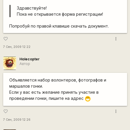
Здравствуйте!
Пока не открывается форма регистрации!
Попробуй по правой клавише скачать документ.
;Du
more_vert
favorite_border
bo
vik
7 Сен, 2009 12:22
VI
@
Holecopter
Автор
po
eh
ali.
Объявляется набор волонтеров, фотографов и
or
маршалов гонки.
g
Если у вас есть желание принять участие в
Ко
проведении гонки, пишите на адрес
ли
че
more_vert
favorite_border
ст
во
7 Сен, 2009 12:26
ме