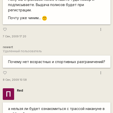
подписываете. Выдача полисов будет при
регистрации.
Почту уже чиним...
:(
more_vert
favorite_border
7 Сен, 2009 17:20
rewert
Удалённый пользователь
Почему нет возрастных и спортивных разграничений?
more_vert
favorite_border
8 Сен, 2009 10:58
Red
П
а нельзя ли будет ознакомиться с трассой накануне в