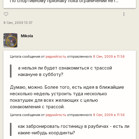
По спортивному признаку пока ограничений нет...
more_vert
favorite_border
8 Сен, 2009 13:37
Mikola
Цитата сообщения от
редкийгость
отправленного
8 Сен, 2009 в 11:56
а нельзя ли будет ознакомиться с трассой
накануне в субботу?
Думаю, можно. Более того, есть идея в ближайшие
несколько недель устроить туда несколько
покатушек для всех желающих с целью
ознакомления с трассой.
Цитата сообщения от
редкийгость
отправленного
8 Сен, 2009 в 11:56
как забронировать гостиницу в раубичах - есть ли
какие-нибудь координты?