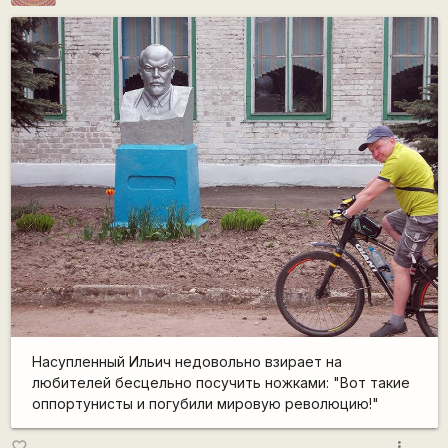
Насупленный Ильич недовольно взирает на
любителей бесцельно посучить ножками: "Вот такие
оппортунисты и погубили мировую революцию!"
more_vert
favorite_border