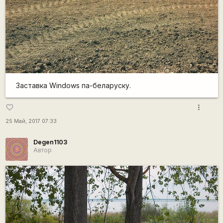
Заставка Windows па-беларуску.
more_vert
favorite_border
25 Май, 2017 07:33
Degen1103
Автор