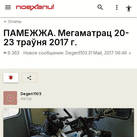
menu
search
more_vert
accessibility_new
Отчёты
arrow_back
ПАМЕЖЖА. Мегаматрац 20-
23 траўня 2017 г.
6 363
Новое сообщение:
Degen1103
31 Май, 2017 06:46
visibility
arrow_downward
notifications_active
share
Degen1103
Автор