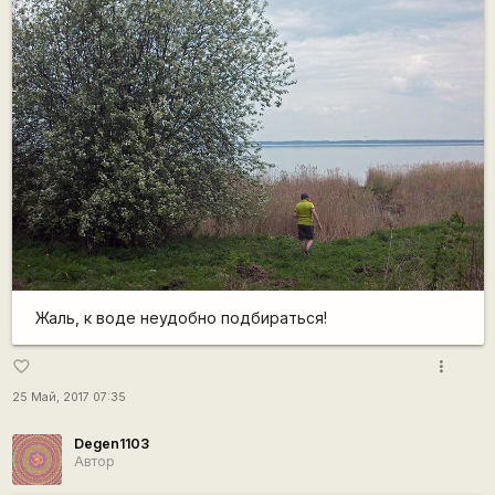
Жаль, к воде неудобно подбираться!
more_vert
favorite_border
25 Май, 2017 07:35
Degen1103
Автор