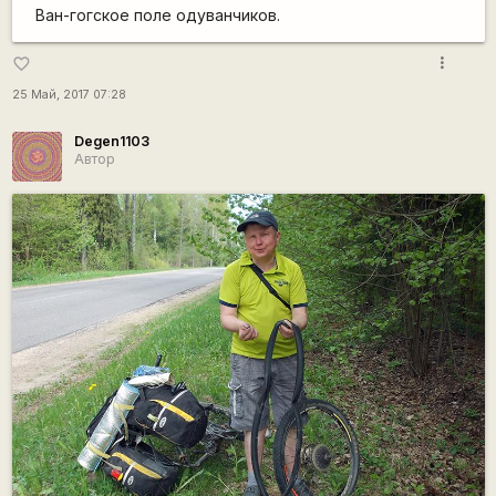
Ван-гогское поле одуванчиков.
more_vert
favorite_border
25 Май, 2017 07:28
Degen1103
Автор