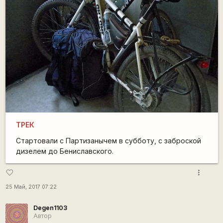
ТРЕК
Стартовали с Партизанычем в субботу, с заброской
дизелем до Бениславского.
more_vert
favorite_border
25 Май, 2017 07:22
Degen1103
Автор