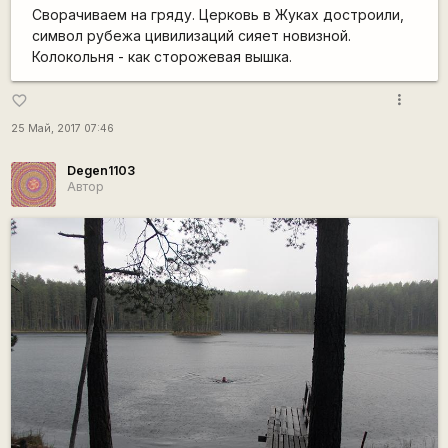
Сворачиваем на гряду. Церковь в Жуках достроили,
символ рубежа цивилизаций сияет новизной.
Колокольня - как сторожевая вышка.
more_vert
favorite_border
25 Май, 2017 07:46
Degen1103
Автор