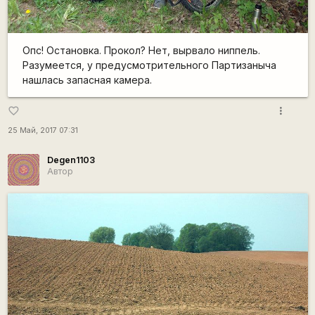
Опс! Остановка. Прокол? Нет, вырвало ниппель.
Разумеется, у предусмотрительного Партизаныча
нашлась запасная камера.
more_vert
favorite_border
25 Май, 2017 07:31
Degen1103
Автор