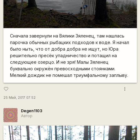
Сначала завернули на Вялики Зяленец, там нашлась
парочка обычных рыбацких подходов к воде. Я начал
было ныть, что от добра добра не ищут, но Юра
решительно пресёк упадничество и потащил на
следующее озерцо. И не зря! Малы Зяленец
буквально окружён превосходными стоянками.
Мелкий дождик не помешал триумфальному заплыву.
more_vert
favorite_border
25 Май, 2017 07:52
Degen1103
Автор