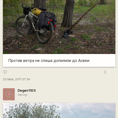
Против ветра не спеша допилили до Асвеи.
more_vert
favorite_border
25 Май, 2017 07:34
Degen1103
Автор