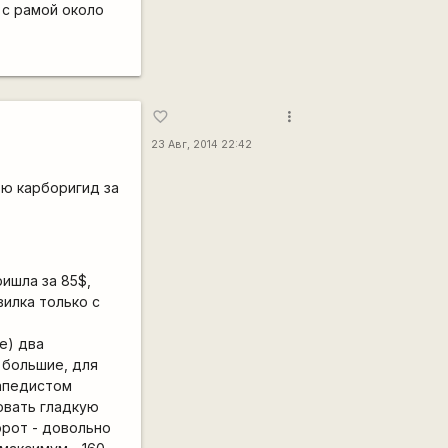
р с рамой около
more_vert
favorite_border
23 Авг, 2014 22:42
тью карборигид за
ришла за 85$,
вилка только с
е) два
 большие, для
сапедистом
овать гладкую
орот - довольно