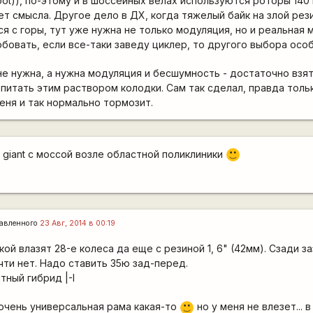
root)), по-этому и в шоссейных велах используются роторы 140 
т смысла. Другое дело в ДХ, когда тяжелый байк на злой рез
я с горы, тут уже нужна не только модуляция, но и реальная 
бовать, если все-таки заведу циклер, то другого выбора особ
е нужна, а нужна модуляция и бесшумность - достаточно взят
опитать этим раствором колодки. Сам так сделал, правда толь
меня и так нормально тормозит.
 giant с моссой возле областной поликлиники
:)
авленного
23 Авг, 2014 в 00:19
кой влазят 28-е колеса да еще с резиной 1, 6" (42мм). Сзади з
очти нет. Надо ставить 35ю зад-перед.
тный гибрид |-I
 очень универсальная рама какая-то
но у меня не влезет... 
:)