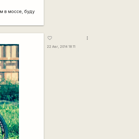
м в моссе, буду
more_vert
favorite_border
22 Авг, 2014 18:11