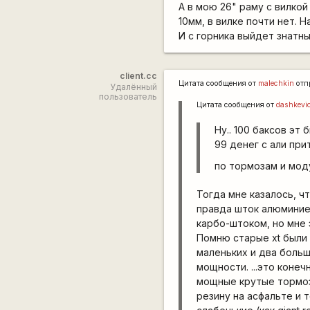
А в мою 26" раму с вилкой
10мм, в вилке почти нет. 
И с горника выйдет знатны
client.cc
Цитата сообщения от
malechkin
отп
Удалённый
пользователь
Цитата сообщения от
dashkevi
Ну.. 100 баксов эт
99 денег с али при
по тормозам и моду
Тогда мне казалось, чт
правда шток алюминиев
карбо-штоком, но мне 
Помню старые хt были 
маленьких и два больш
мощности. ...это коне
мощные крутые тормоз
резину на асфальте и 