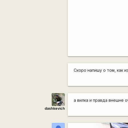
Скоро напишу о том, как 
а вилка и правда внешне оч
dashkevich