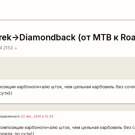
Trek->Diamondback (от МTB к Ro
4 21:53
arrow_downward
озиции карбоноги+алю шток, чем цельная карбовиль без сочл
сути))
правленного
22 Авг, 2014 в 10:33
композиции карбоноги+алю шток, чем цельная карбовиль без 
орела, по сути))