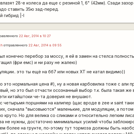
 влазят 28-е колеса да еще с резиной 1, 6" (42мм). Сзади зазо
Надо ставить 35ю зад-перед.
й гибрид |-I
равленного
22 Авг, 2014 в 10:27
ch
отправленного
22 Авг, 2014 в 09:55
 был конечно перебор за моссу, я ей в замен на стелса полнос
тащил (фри емс) и ни разу не жалею)
ляции.. это ты ещё на бб7 или новых ХТ не катал видимо))
о это нормальная цена #), ну а новая карбовилка тоже с али п
ый, но это был отчасти осознанный выбор т.к. была такая же 
эти китайштоки че-та доверия не внушают.
с четырьмя поршнями на калипер (щас вроде в zee и saint таки
их, сначала "высовыются" маленькие, для модуляции, а потом
чно круто. Но для велика со сликами и относительно легким ли
а не нужны, достаточно минимальных усилий чтобы заблокир
тем более на грунте, по-этому тут тормоза должны быть наоб