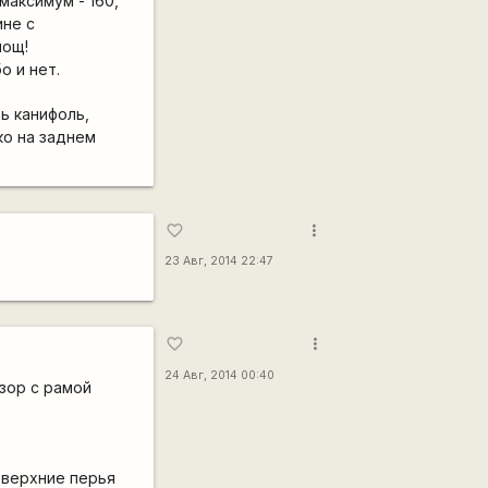
максимум - 160,
ине с
мощ!
о и нет.
ь канифоль,
ко на заднем
more_vert
favorite_border
23 Авг, 2014 22:47
more_vert
favorite_border
24 Авг, 2014 00:40
азор с рамой
в верхние перья