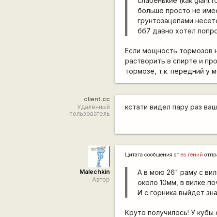
слабенькие (как giant 
больше просто не имее
грунтозацепами несетс
бб7 давно хотел попро
Если мощность тормозов н
растворить в спирте и пр
тормозе, т.к. передний у 
client.cc
кстати видел пару раз ваш
Удалённый
пользователь
Цитата сообщения от
ев гений
отпр
Malechkin
А в мою 26" раму с вил
Автор
около 10мм, в вилке п
И с горника выйдет зна
Круто получилось! У кубы