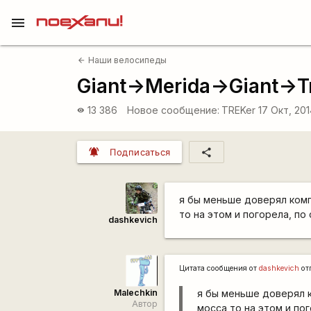
menu
Наши велосипеды
arrow_back
Giant->Merida->Giant->
13 386
Новое сообщение:
TREKer
17 Окт, 201
visibility
notifications_active
share
Подписаться
я бы меньше доверял комп
то на этом и погорела, по 
dashkevich
Цитата сообщения от
dashkevich
от
Malechkin
я бы меньше доверял 
Автор
мосса то на этом и пог