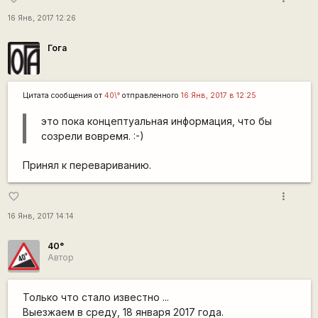
16 Янв, 2017 12:26
Гога
Цитата сообщения от
40\°
отправленного
16 Янв, 2017 в 12:25
это пока концептуальная информация, что бы
созрели вовремя. :-)
Принял к перевариванию.
more_vert
favorite_border
16 Янв, 2017 14:14
40°
Автор
Только что стало известно ...
Выезжаем в среду, 18 января 2017 года.