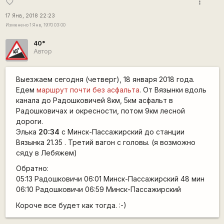
more_vert
favorite_border
17 Янв, 2018 22:23
Изменено 1 Янв, 1970 03:00
40°
Автор
Выезжаем сегодня (четверг), 18 января 2018 года.
Едем
маршрут почти без асфальта
. От Вязынки вдоль
канала до Радошковичей 8км, 5км асфальт в
Радошковичах и окресности, потом 9км лесной
дороги.
Элька
20:34
с Минск-Пассажирский до станции
Вязынка 21.35 . Третий вагон с головы. (я возможно
сяду в Лебяжем)
Обратно:
05:13 Радошковичи 06:01 Минск-Пассажирский 48 мин
06:10 Радошковичи 06:59 Минск-Пассажирский
Короче все будет как тогда. :-)