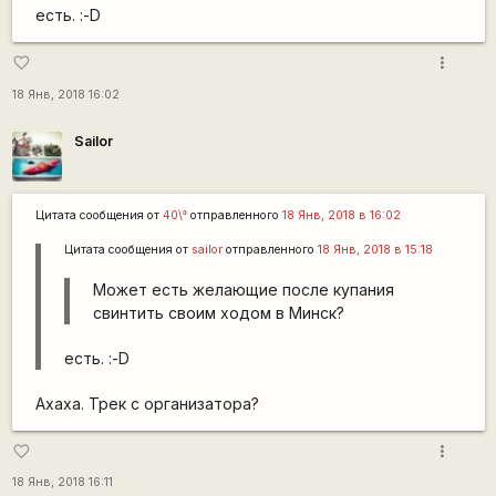
есть. :-D
more_vert
favorite_border
18 Янв, 2018 16:02
Sailor
Цитата сообщения от
40\°
отправленного
18 Янв, 2018 в 16:02
Цитата сообщения от
sailor
отправленного
18 Янв, 2018 в 15:18
Может есть желающие после купания
свинтить своим ходом в Минск?
есть. :-D
Ахаха. Трек с организатора?
more_vert
favorite_border
18 Янв, 2018 16:11