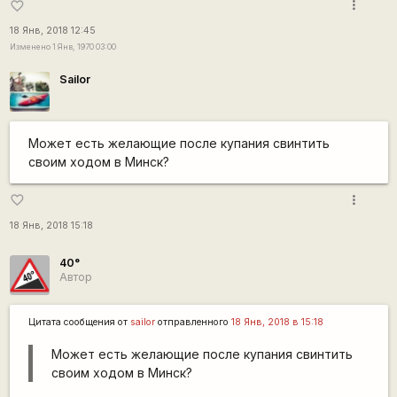
more_vert
favorite_border
18 Янв, 2018 12:45
Изменено 1 Янв, 1970 03:00
Sailor
Может есть желающие после купания свинтить
своим ходом в Минск?
more_vert
favorite_border
18 Янв, 2018 15:18
40°
Автор
Цитата сообщения от
sailor
отправленного
18 Янв, 2018 в 15:18
Может есть желающие после купания свинтить
своим ходом в Минск?