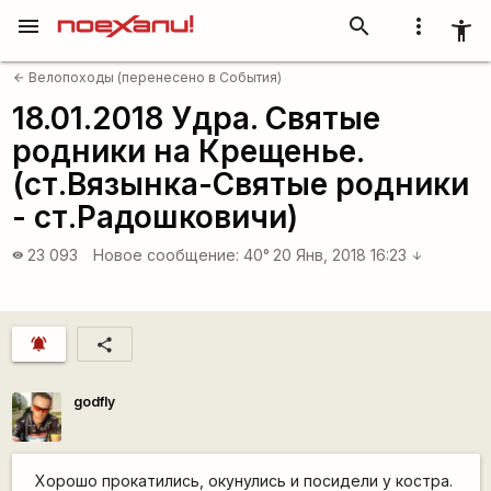
menu
search
more_vert
accessibility_new
Велопоходы (перенесено в События)
arrow_back
18.01.2018 Удра. Святые
родники на Крещенье.
(ст.Вязынка-Святые родники
- ст.Радошковичи)
23 093
Новое сообщение:
40°
20 Янв, 2018 16:23
visibility
arrow_downward
notifications_active
share
godfly
Хорошо прокатились, окунулись и посидели у костра.