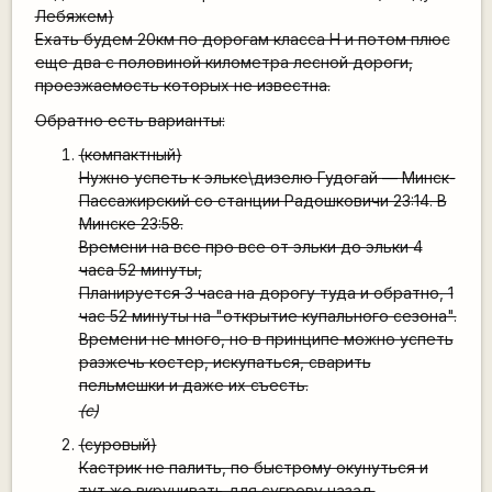
Лебяжем)
Ехать будем 20км по дорогам класса Н и потом плюс
еще два с половиной километра лесной дороги,
проезжаемость которых не известна.
Обратно есть варианты:
(компактный)
Нужно успеть к эльке\дизелю Гудогай — Минск-
Пассажирский со станции Радошковичи 23:14. В
Минске 23:58.
Времени на все про все от эльки до эльки 4
часа 52 минуты,
Планируется 3 часа на дорогу туда и обратно, 1
час 52 минуты на "открытие купального сезона".
Времени не много, но в принципе можно успеть
разжечь костер, искупаться, сварить
пельмешки и даже их съесть.
(c)
(суровый)
Кастрик не палить, по быстрому окунуться и
тут же вкручивать для сугреву назад.