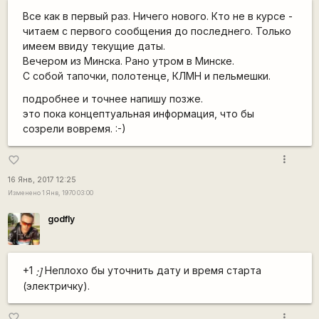
Все как в первый раз. Ничего нового. Кто не в курсе -
читаем с первого сообщения до последнего. Только
имеем ввиду текущие даты.
Вечером из Минска. Рано утром в Минске.
С собой тапочки, полотенце, КЛМН и пельмешки.
подробнее и точнее напишу позже.
это пока концептуальная информация, что бы
созрели вовремя. :-)
more_vert
favorite_border
16 Янв, 2017 12:25
Изменено 1 Янв, 1970 03:00
godfly
+1
Неплохо бы уточнить дату и время старта
:]
(электричку).
more_vert
favorite_border