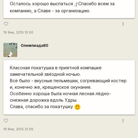
Осталось хорошо выспаться
Спасибо всем за
:]
компанию, а Славе - за организацию.
more_vert
favorite_border
19 Янв, 2015 10:00
Олимпиада80
Классная покатушка в приятной компашке
замечательной звёздной ночью.
Всё было - вкусные пельмешки, согревающий костер
и, конечно же, крещенское окунание.
Особенно хороша была ночная лесная лёдно-
снежная дорожка вдоль Удры.
Слава, спасибо за покатушку
:)
more_vert
favorite_border
19 Янв, 2015 21:06