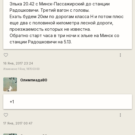
Элька 20.42 с Минск-Пассажирский до станции
Радошковичи. Третий вагон с головы.
Ехать будем 20км по дорогам класса Н и потом плюс
еще два с половиной километра лесной дороги,
проезжаемость которых не известна.
Обратно старт часа в три ночи к эльке на Минск со
станции Радошковичи на 5.13.
more_vert
favorite_border
16 Янв, 2017 23:24
Изменено 1 Янв, 1970 03:00
Олимпиада80
+1
more_vert
favorite_border
17 Янв, 2017 00:47