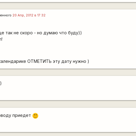
ленного
20 Апр, 2012 в 17:32
ще так не скоро - но думаю что буду))
h!
в календарике ОТМЕТИТЬ эту дату нужно )
)
поводу приедет
:)