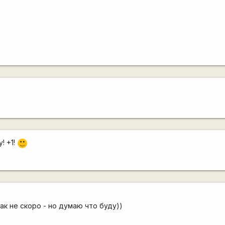
! +1!
:)
ак не скоро - но думаю что буду))