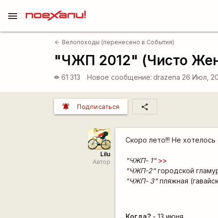
menu
Велопоходы (перенесено в События)
arrow_back
"ЧЖП 2012" (Чисто Же
61 313
Новое сообщение:
drazena
26 Июл, 20
visibility
notifications_active
share
Подписаться
Скоро лето!!! Не хотелос
Lilu
"ЧЖП- 1"
>>
Автор
"ЧЖП-2"
городской гламур
"ЧЖП- 3"
пляжная (гавайс
Когда?
- 13 июня