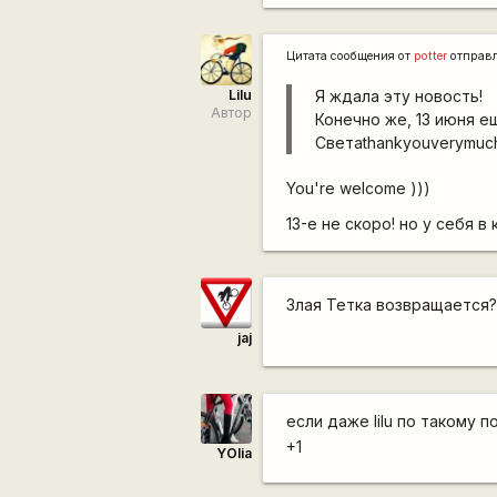
Цитата сообщения от
potter
отправ
Lilu
Я ждала эту новость!
Автор
Конечно же, 13 июня е
Светаthankyouverymuc
You're welcome )))
13-е не скоро! но у себя 
Злая Тетка возвращается?
jaj
если даже lilu по такому 
+1
YOlia