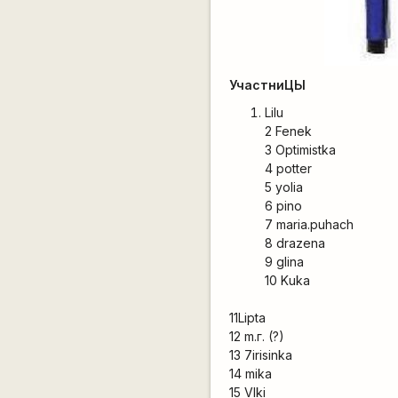
УчастниЦЫ
Lilu
2 Fenek
3 Optimistka
4 potter
5 yolia
6 pino
7 maria.puhach
8 drazena
9 glina
10 Kuka
11Lipta
12 m.г. (?)
13 7irisinka
14 mika
15 VIki