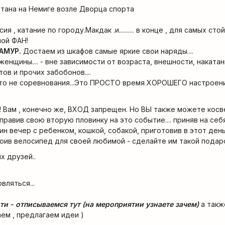
нтана на Немиге возле Дворца спорта
я , катание по городу.Макдак .и.......... в конце , для самых ст
ной ФАН!
ЛАМУР.
Достаем из шкафов самые яркие свои наряды....
женщины.... - вне зависимости от возраста, внешности, наката
ов и прочих забобонов....
это не соревнования...Это ПРОСТО время ХОРОШЕГО настроени
! Вам , конечно же, ВХОД запрещен. Но ВЫ также можете кос
правив свою вторую пловинку на это событие.... приняв на себ
ин вечер с ребенком, кошкой, собакой, приготовив в этот ден
 велосипед для своей любимой - сделайте им такой подарок
х друзей..
вляться...
дти - отписываемся тут (на мероприятии узнаете зачем)
а такж
ем , предлагаем идеи )