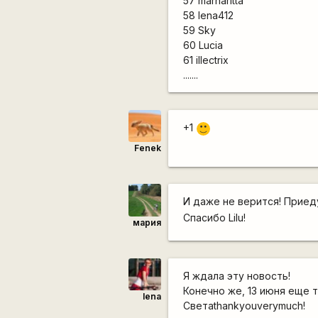
57 marharitta
58 lena412
59 Sky
60 Lucia
61 illectrix
.......
+1
:)
Fenek
И даже не верится! Приеду
Спасибо Lilu!
мария
Я ждала эту новость!
Конечно же, 13 июня еще т
lena
Светаthankyouverymuch!