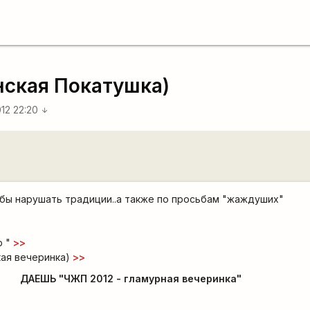
нская Покатушка)
12 22:20
arrow_downward
ь бы нарушать традиции..а также по просьбам "жаждуших"
 "
>>
кая вечеринка)
>>
ДАЕШЬ "ЧЖП 2012 - гламурная вечеринка"