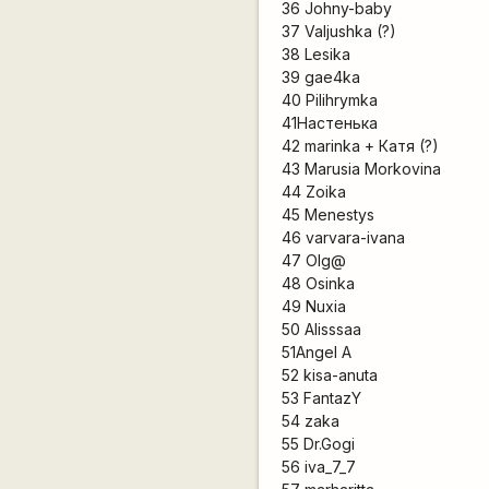
36 Johny-baby
37 Valjushka (?)
38 Lesika
39 gae4ka
40 Pilihrymka
41Настенька
42 marinka + Катя (?)
43 Marusia Morkovina
44 Zoika
45 Menestys
46 varvara-ivana
47 Olg@
48 Osinka
49 Nuxia
50 Alisssaa
51Angel A
52 kisa-anuta
53 FantazY
54 zaka
55 Dr.Gogi
56 iva_7_7