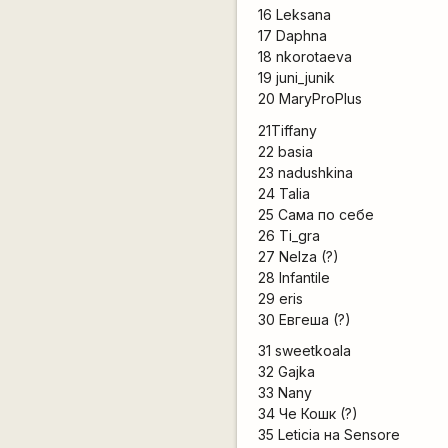
16 Leksana
17 Daphna
18 nkorotaeva
19 juni_junik
20 MaryProPlus
21Tiffany
22 basia
23 nadushkina
24 Talia
25 Сама по себе
26 Ti_gra
27 Nelza (?)
28 Infantile
29 eris
30 Евгеша (?)
31 sweetkoala
32 Gajka
33 Nany
34 Че Кошк (?)
35 Leticia на Sensore