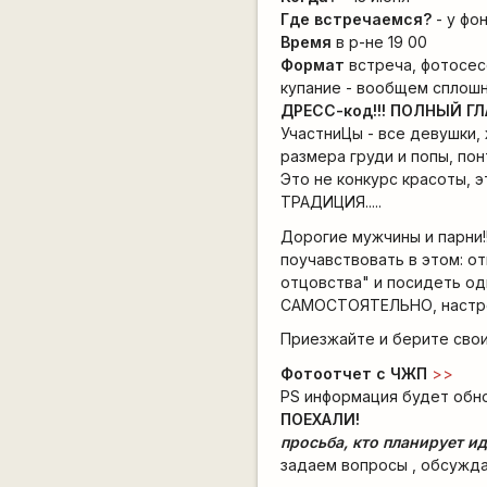
Где встречаемся?
- у фо
Время
в р-не 19 00
Формат
встреча, фотосесси
купание - вообщем сплош
ДРЕСС-код!!! ПОЛНЫЙ Г
УчастниЦы - все девушки, 
размера груди и попы, понт
Это не конкурс красоты, 
ТРАДИЦИЯ.....
Дорогие мужчины и парни!
поучавствовать в этом: от
отцовства" и посидеть од
САМОСТОЯТЕЛЬНО, настроив
Приезжайте и берите свои
Фотоотчет с ЧЖП
>>
PS информация будет обно
ПОЕХАЛИ!
просьба, кто планирует и
задаем вопросы , обсужда