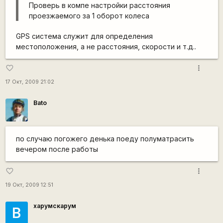
Проверь в компе настройки расстояния
проезжаемого за 1 оборот колеса
GPS система служит для определения
местоположения, а не расстояния, скорости и т.д..
more_vert
favorite_border
17 Окт, 2009 21:02
Bato
по случаю погожего денька поеду полуматрасить
вечером после работы
more_vert
favorite_border
19 Окт, 2009 12:51
харумскарум
В