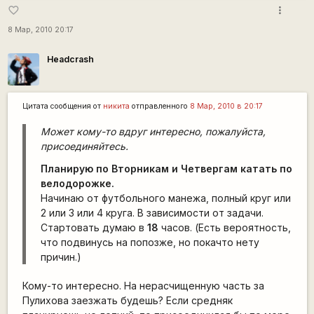
more_vert
favorite_border
8 Мар, 2010 20:17
Headcrash
Цитата сообщения от
никита
отправленного
8 Мар, 2010 в 20:17
Может кому-то вдруг интересно, пожалуйста,
присоединяйтесь.
Планирую по Вторникам и Четвергам катать по
велодорожке.
Начинаю от футбольного манежа, полный круг или
2 или 3 или 4 круга. В зависимости от задачи.
Стартовать думаю в
18
часов. (Есть вероятность,
что подвинусь на попозже, но покачто нету
причин.)
Кому-то интересно. На нерасчищенную часть за
Пулихова заезжать будешь? Если средняк