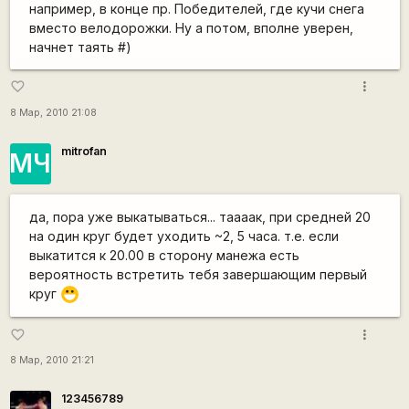
например, в конце пр. Победителей, где кучи снега
вместо велодорожки. Ну а потом, вполне уверен,
начнет таять #)
more_vert
favorite_border
8 Мар, 2010 21:08
mitrofan
МЧ
да, пора уже выкатываться... таааак, при средней 20
на один круг будет уходить ~2, 5 часа. т.е. если
выкатится к 20.00 в сторону манежа есть
вероятность встретить тебя завершающим первый
круг
:D
more_vert
favorite_border
8 Мар, 2010 21:21
123456789