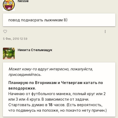
Nessie
повод поднасрать лыжникам 8)
more_vert
favorite_border
5 Фев, 2010 12:59
Никита Стельмащук
Может кому-то вдруг интересно, пожалуйста,
присоединяйтесь.
Планирую по Вторникам и Четвергам катать по
велодорожке.
Начинаю от футбольного манежа, полный круг или 2
или 3 или 4 круга. В зависимости от задачи.
Стартовать думаю в
18
часов. (Есть вероятность,
что подвинусь на попозже, но покачто нету причин.)