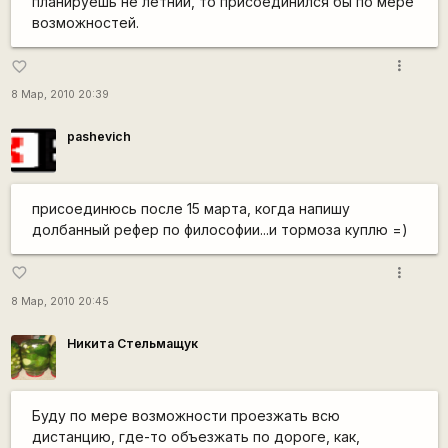
планируешь не летний, то присоединился бы по мере
возможностей.
more_vert
favorite_border
8 Мар, 2010 20:39
pashevich
присоединюсь после 15 марта, когда напишу
долбанный рефер по философии...и тормоза куплю =)
more_vert
favorite_border
8 Мар, 2010 20:45
Никита Стельмащук
Буду по мере возможности проезжать всю
дистанцию, где-то объезжать по дороге, как,