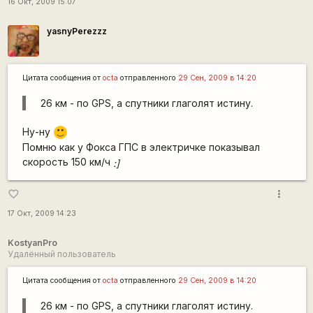
16 Окт, 2009 15:07
yasnyPerezzz
Цитата сообщения от
octa
отправленного
29 Сен, 2009 в 14:20
26 км - по GPS, а спутники глаголят истину.
Ну-ну
:)
Помню как у Фокса ГПС в электричке показывал
скорость 150 км/ч
:]
more_vert
favorite_border
17 Окт, 2009 14:23
KostyanPro
Удалённый пользователь
Цитата сообщения от
octa
отправленного
29 Сен, 2009 в 14:20
26 км - по GPS, а спутники глаголят истину.