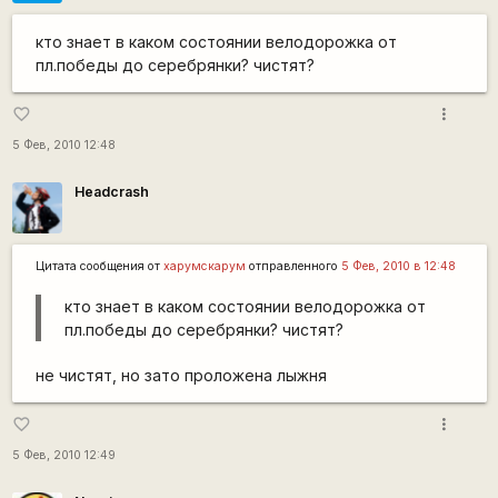
кто знает в каком состоянии велодорожка от
пл.победы до серебрянки? чистят?
more_vert
favorite_border
5 Фев, 2010 12:48
Headcrash
Цитата сообщения от
харумскарум
отправленного
5 Фев, 2010 в 12:48
кто знает в каком состоянии велодорожка от
пл.победы до серебрянки? чистят?
не чистят, но зато проложена лыжня
more_vert
favorite_border
5 Фев, 2010 12:49