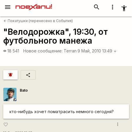
menu
search
more_vert
accessibility_new
Покатушки (перенесено в События)
arrow_back
"Велодорожка", 19:30, от
футбольного манежа
18 541
Новое сообщение:
Terran
9 Май, 2010 13:49
visibility
arrow_downward
notifications_active
share
Bato
кто-нибудь хочет поматрасить немного сегодня?
more_vert
favorite_border