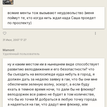
всякие менты тож вызывают неудовольство (меня
поймут те, кто когда нить ждал када Саша проедет
по проспекту)
more_vert
favorite_border
31 Июл, 2007 17:27
Mamont
Удалённый пользователь
ну и каким местом км в нынешнем виде способствует
развитию велодвижения и его безопастности? что
бы съездить на велосипеде куда нибуть в город, я
должен дать за неделю заявку в гаи, что бы они мне
обеспечили зеленую волну, эскорт, а если буду
ехать в темное время ночи, то дали бы не флюкер?
велодоржек все равно не будет в том количестве,
что бы из точки М добраться в любую точку города.
а надеяться на гаи, что дадут мне флюкер, или