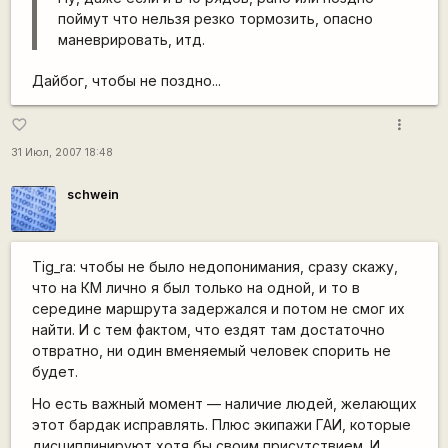
поймут что нельзя резко тормозить, опасно
маневрировать, итд.
Дайбог, чтобы не поздно...
more_vert
favorite_border
31 Июл, 2007 18:48
schwein
Tig_ra: чтобы не было недопонимания, сразу скажу,
что на КМ лично я был только на одной, и то в
середине маршрута задержался и потом не смог их
найти. И с тем фактом, что ездят там достаточно
отвратно, ни один вменяемый человек спорить не
будет.
Но есть важный момент — наличие людей, желающих
этот бардак исправлять. Плюс экипажи ГАИ, которые
дисциплинируют хотя бы своим присутствием. И