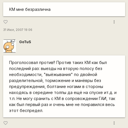
КМ мне безразлична
more_vert
favorite_border
31 Июл, 2007 19:06
GoTuS
Проголосовал против!! Против таких КМ как был
последний раз: выезды на вторую полосу без
необходимости, "выёжывания" по двойной
разделительной, торможение и манёвры без
предупреждения, болтание ногами в стороны
находясь в середине толпы да ещё на спуске ит.д. и
т.п. Не могу сранить с КМ в сопровождении ГАИ, так
как был первый раз и очень мне не понравился весь
этот беспредел.
more_vert
favorite_border