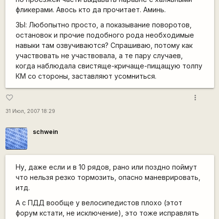
фликерами. Авось кто да прочитает. Аминь.
ЗЫ: Любопытно просто, а показывание поворотов,
остановок и прочие подобного рода необходимые
навыки там озвучиваются? Спрашиваю, потому как
участвовать не участвовала, а те пару случаев,
когда наблюдала свистяще-кричаще-пищащую толпу
КМ со стороны, заставляют усомниться.
more_vert
favorite_border
31 Июл, 2007 18:29
schwein
Ну, даже если и в 10 рядов, рано или поздно поймут
что нельзя резко тормозить, опасно маневрировать,
итд.
А с ПДД вообще у велосипедистов плохо (этот
форум кстати, не исключение), это тоже исправлять