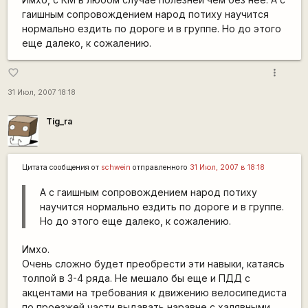
гаишным сопровождением народ потиху научится
нормально ездить по дороге и в группе. Но до этого
еще далеко, к сожалению.
more_vert
favorite_border
31 Июл, 2007 18:18
Tig_ra
Цитата сообщения от
schwein
отправленного
31 Июл, 2007 в 18:18
А с гаишным сопровождением народ потиху
научится нормально ездить по дороге и в группе.
Но до этого еще далеко, к сожалению.
Имхо.
Очень сложно будет преобрести эти навыки, катаясь
толпой в 3-4 ряда. Не мешало бы еще и ПДД с
акцентами на требования к движению велосипедиста
по проезжей части выдавать наравне с халявными