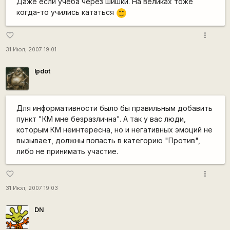
Даже если учеба через шишки. На великах тоже
когда-то учились кататься
:)
more_vert
favorite_border
31 Июл, 2007 19:01
lpdot
Для информативности было бы правильным добавить
пункт "КМ мне безразлична". А так у вас люди,
которым КМ неинтересна, но и негативных эмоций не
вызывает, должны попасть в категорию "Против",
либо не принимать участие.
more_vert
favorite_border
31 Июл, 2007 19:03
DN