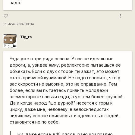
надо.
more_vert
favorite_border
31 Июл, 2007 18:34
Tig_ra
Езда уже в три ряда опасна. У нас не идеальные
дороги, а, увидев ямку, рефлекторно пытаешься ее
объехать. Если с двух сторон ты зажат, это может
стать причиной кучималой. Не надо говорить, что у
вас скорости не высокие, это не оправдание. Тем
более, если вы пытаетесь привить молодежи
элементарные навыки езды, а уж тем более группой.
Да и когда народ "шо дурной" несется с горы к
цирку, даже мне, человеку, в велосипедистах
видящему вполне вминяемых и адекватных людей,
становится не по себе.
Ну, даже если и в 10 рядов, рано или поздно