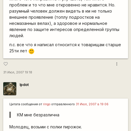
проблем и то что мне откровенно не нравится. Но.
разумный человек должен видеть в км не только
внешнее проявление (топлу подростков на
несмазанных велах), а здоровое и нормальное
явление по защите интересов определенной группы
людей.
п.с. все что я написал относится к товарищам старше
25ти лет
:)
more_vert
favorite_border
31 Июл, 2007 19:18
lpdot
Цитата сообщения от
ringo
отправленного
31 Июл, 2007 в 19:06
КМ мне безразлична
Молодец, возьми с полки пирожок.