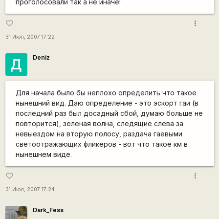
проголосовали так а не иначе!
more_vert
favorite_border
31 Июл, 2007 17:22
Deniz
Д
Для начала было бы неплохо определить что такое
нынешний вид. Даю определение - это эскорт гаи (в
последний раз был досадный сбой, думаю больше не
повторится), зеленая волна, следящие слева за
невыездом на вторую полосу, раздача гаевыми
светоотражающих фликеров - вот что такое км в
нынешнем виде.
more_vert
favorite_border
31 Июл, 2007 17:24
Dark_Fess