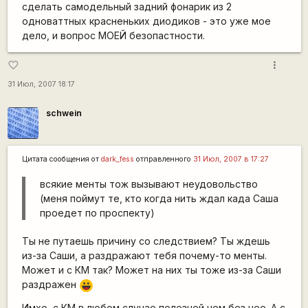
сделать самодельный задний фонарик из 2
одноваттных красненьких диодиков - это уже мое
дело, и вопрос МОЕЙ безопастности.
more_vert
favorite_border
31 Июл, 2007 18:17
schwein
Цитата сообщения от
dark_fess
отправленного
31 Июл, 2007 в 17:27
всякие менты тож вызывают неудовольство
(меня поймут те, кто когда нить ждал када Саша
проедет по проспекту)
Ты не путаешь причину со следствием? Ты ждешь
из-за Саши, а раздражают тебя почему-то менты.
Может и с КМ так? Может на них ты тоже из-за Саши
раздражен
|-))
Имхо, с КМ в любом случае полезней чем без нее. А с