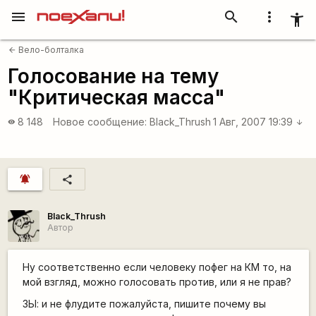
menu
search
more_vert
accessibility_new
Вело-болталка
arrow_back
Голосование на тему
"Критическая масса"
8 148
Новое сообщение:
Black_Thrush
1 Авг, 2007 19:39
visibility
arrow_downward
notifications_active
share
Black_Thrush
Автор
Ну соответственно если человеку пофег на КМ то, на
мой взгляд, можно голосовать против, или я не прав?
ЗЫ: и не флудите пожалуйста, пишите почему вы