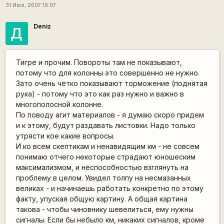
31 Июл, 2007 19:07
Deniz
Д
Тигре и прочим. Повороты там не показывают,
потому что для колонны это совершенно не нужно.
Зато очень четко показывают торможение (поднятая
рука) - потому что это как раз нужно и важно в
многополосной колонне.
По поводу агит материалов - я думаю скоро придем
и к этому, будут раздавать листовки. Надо только
утрясти кое какие вопросы.
И ко всем скептикам и ненавидящим км - не совсем
понимаю отчего некоторые страдают юношеским
максимализмом, и неспособностью взглянуть на
проблему в целом. Увидел толпу на несмазанных
великах - и начинаешь работать конкретно по этому
факту, упуская общую картину. А общая картина
такова - чтобы чиновнику шевелиться, ему нужны
сигналы. Если бы небыло км, никаких сигналов, кроме