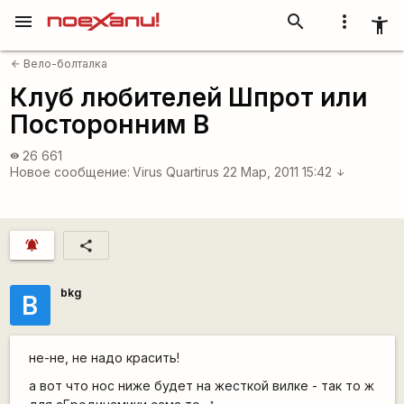
menu
search
more_vert
accessibility_new
Вело-болталка
arrow_back
Клуб любителей Шпрот или
Посторонним В
26 661
visibility
Новое сообщение:
Virus Quartirus
22 Мар, 2011 15:42
arrow_downward
notifications_active
share
bkg
B
не-не, не надо красить!
а вот что нос ниже будет на жесткой вилке - так то ж