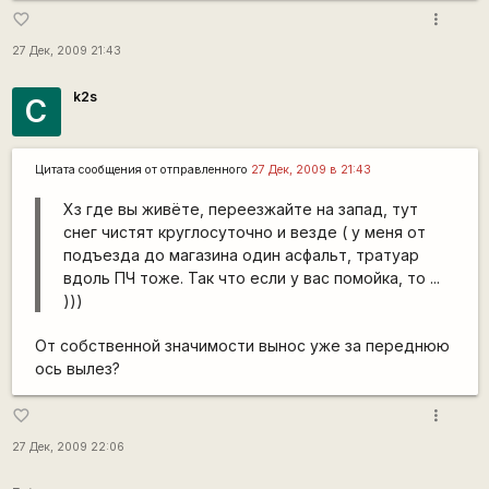
more_vert
favorite_border
27 Дек, 2009 21:43
k2s
С
Цитата сообщения от
отправленного
27 Дек, 2009 в 21:43
Хз где вы живёте, переезжайте на запад, тут
снег чистят круглосуточно и везде ( у меня от
подъезда до магазина один асфальт, тратуар
вдоль ПЧ тоже. Так что если у вас помойка, то ...
)))
От собственной значимости вынос уже за переднюю
ось вылез?
more_vert
favorite_border
27 Дек, 2009 22:06