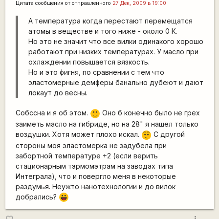
Цитата сообщения от
отправленного
27 Дек, 2009 в 19:00
А температура когда перестают перемещатся
атомы в веществе и того ниже - около 0 К.
Но это не значит что все вилки одинакого хорошо
работают при низких температурах. У масло при
охлаждении повышается вязкость.
Но и это фигня, по сравнении с тем что
эластомерные демферы банально дубеют и дают
локаут до весны.
Собссна и я об этом.
Оно б конечно было не грех
:)
заиметь масло на гибриде, но на 28" я нашел только
воздушки. Хотя может плохо искал.
С другой
:-/
стороны моя эластомерка не задубела при
забортной температуре +2 (если верить
стационарным тэрмомэтрам на заводах типа
Интеграла), что и повергло меня в некоторые
раздумья. Неужто нанотехнологии и до вилок
добрались?
|-))
more_vert
favorite_border