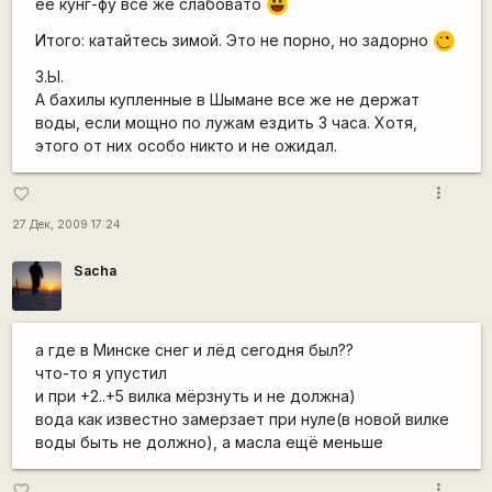
ее кунг-фу все же слабовато
|-))
Итого: катайтесь зимой. Это не порно, но задорно
;)
З.Ы.
А бахилы купленные в Шымане все же не держат
воды, если мощно по лужам ездить 3 часа. Хотя,
этого от них особо никто и не ожидал.
more_vert
favorite_border
27 Дек, 2009 17:24
Sacha
а где в Минске снег и лёд сегодня был??
что-то я упустил
и при +2..+5 вилка мёрзнуть и не должна)
вода как известно замерзает при нуле(в новой вилке
воды быть не должно), а масла ещё меньше
more_vert
favorite_border