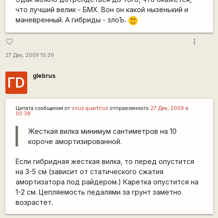
что лучший велик - БМХ. Вон он какой нызенький и
маневренный. А гибриды - злоЪ.
:)
more_vert
favorite_border
27 Дек, 2009 10:39
glebrus
ГD
Цитата сообщения от
virus quartirus
отправленного
27 Дек, 2009 в
00:38
Жесткая вилка минимум сантиметров на 10
короче амортизированной.
Если гибридная жесткая вилка, то перед опустится
на 3-5 см (зависит от статического сжатия
амортизатора под райдером.) Каретка опустится на
1-2 см. Цепляемость педалями за грунт заметно
возрастет.