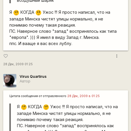
воздушный шарик
Я
КОГДА
Ужос !!! Я просто написал, что на
???
???
западе Минска чистят улицы нормально, я не
понимаю почему такая реакция.
ПС. Наверное слово "запад" воспринялось как типа
"европа". ))) Я имел в виду Запад г. Минска.
ппс. И вааще я вас всех лублу.
more_vert
favorite_border
28 Дек, 2009 01:25
Virus Quartirus
Автор
Цитата сообщения от
отправленного
28 Дек, 2009 в 01:25
Я
КОГДА
Ужос !!! Я просто написал, что на
???
???
западе Минска чистят улицы нормально, я не
понимаю почему такая реакция.
ПС. Наверное слово "запад" воспринялось как