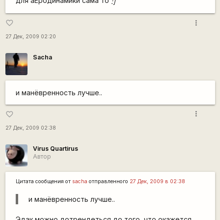
для аЕродинамики сама то
:]
more_vert
favorite_border
27 Дек, 2009 02:20
Sacha
и манёвренность лучше..
more_vert
favorite_border
27 Дек, 2009 02:38
Virus Quartirus
Автор
Цитата сообщения от
sacha
отправленного
27 Дек, 2009 в 02:38
и манёвренность лучше..
Эдак можно дотрендеться до того, что окажется,