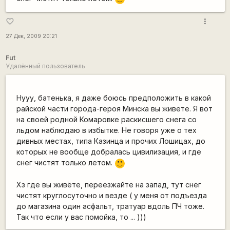
more_vert
favorite_border
27 Дек, 2009 20:21
Fut
Удалённый пользователь
Нууу, батенька, я даже боюсь предположить в какой
райской части города-героя Минска вы живете. Я вот
на своей родной Комаровке раскисшего снега со
льдом наблюдаю в избытке. Не говоря уже о тех
дивных местах, типа Казинца и прочих Лошицах, до
которых не вообще добралась цивилизация, и где
снег чистят только летом.
:)
Хз где вы живёте, переезжайте на запад, тут снег
чистят круглосуточно и везде ( у меня от подъезда
до магазина один асфальт, тратуар вдоль ПЧ тоже.
Так что если у вас помойка, то ... )))