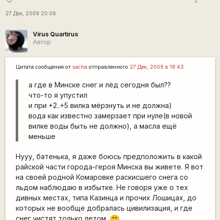
27 Дек, 2009 20:06
Virus Quartirus
Автор
Цитата сообщения от
sacha
отправленного
27 Дек, 2009 в 18:43
а где в Минске снег и лёд сегодня был??
что-то я упустил
и при +2..+5 вилка мёрзнуть и не должна)
вода как известно замерзает при нуле(в новой
вилке воды быть не должно), а масла ещё
меньше
Нууу, батенька, я даже боюсь предположить в какой
райской части города-героя Минска вы живете. Я вот
на своей родной Комаровке раскисшего снега со
льдом наблюдаю в избытке. Не говоря уже о тех
дивных местах, типа Казинца и прочих Лошицах, до
которых не вообще добралась цивилизация, и где
снег чистят только летом.
:)