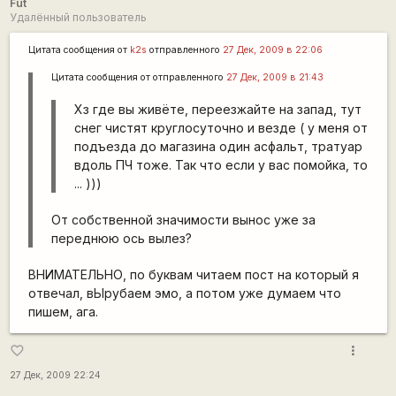
Fut
Удалённый пользователь
Цитата сообщения от
k2s
отправленного
27 Дек, 2009 в 22:06
Цитата сообщения от
отправленного
27 Дек, 2009 в 21:43
Хз где вы живёте, переезжайте на запад, тут
снег чистят круглосуточно и везде ( у меня от
подъезда до магазина один асфальт, тратуар
вдоль ПЧ тоже. Так что если у вас помойка, то
... )))
От собственной значимости вынос уже за
переднюю ось вылез?
ВНИМАТЕЛЬНО, по буквам читаем пост на который я
отвечал, вЫрубаем эмо, а потом уже думаем что
пишем, ага.
more_vert
favorite_border
27 Дек, 2009 22:24