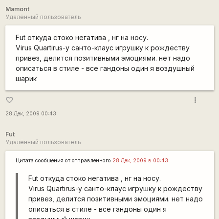
Mamont
Удалённый пользователь
Fut откуда стоко негатива , нг на носу.
Virus Quartirus-у санто-клаус игрушку к рождеству
привез, делится позитивными эмоциями. нет надо
описаться в стиле - все гандоны один я воздушный
шарик
more_vert
favorite_border
28 Дек, 2009 00:43
Fut
Удалённый пользователь
Цитата сообщения от
отправленного
28 Дек, 2009 в 00:43
Fut откуда стоко негатива , нг на носу.
Virus Quartirus-у санто-клаус игрушку к рождеству
привез, делится позитивными эмоциями. нет надо
описаться в стиле - все гандоны один я