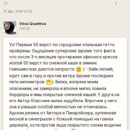
more_vert
favorite_border
27 Дек, 2009 12:32
Virus Quartirus
Автор
Ух! Первые 50 верст по городским спальным гетто
пройдены. Ощущения суперские (кроме того факта
что после 3-х месяцев протирания офисного кресла
жопой 50 верст по снежной каше в зимних
гомошмотках даются непросто
) - байк легкий,
:)
едет сам в гору и против ветра (кроме последних
пяти километров
). Вилка, вопреки моим
;D
опасениям, не замерзла и вполне мягко ловила
бордюры и ямы покрытые снежной кашей. У друга на
его Автор Классике вилка задубела. Впрочем у него
она и раньше особой мягкостью не отличалась.
Адская резина от Автора и Панарэйсера, купленная
весной в синегрызли с божьей помощью на говнах
держала, хотя против льда покрытого слоем водички