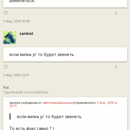
шевелиться..
more_vert
favorite_border
7 Апр, 2010 19:35
sambist
если вилка уг то будет звенеть
more_vert
favorite_border
7 Апр, 2010 20:11
Fut
Удалённый пользователь
Цитата сообщения от
заботливыймишка
отправленного
7 Апр, 2010 в
20:11
если вилка уг то будет звенеть
То есть фокс гавно ? )