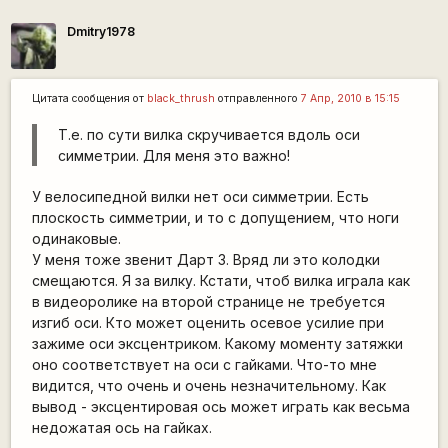
Dmitry1978
Цитата сообщения от
black_thrush
отправленного
7 Апр, 2010 в 15:15
Т.е. по сути вилка скручивается вдоль оси
симметрии. Для меня это важно!
У велосипедной вилки нет оси симметрии. Есть
плоскость симметрии, и то с допущением, что ноги
одинаковые.
У меня тоже звенит Дарт 3. Вряд ли это колодки
смещаются. Я за вилку. Кстати, чтоб вилка играла как
в видеоролике на второй странице не требуется
изгиб оси. Кто может оценить осевое усилие при
зажиме оси эксцентриком. Какому моменту затяжки
оно соответствует на оси с гайками. Что-то мне
видится, что очень и очень незначительному. Как
вывод - эксцентировая ось может играть как весьма
недожатая ось на гайках.