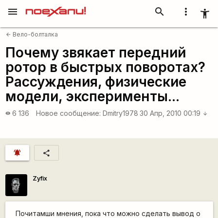
menu
search
more_vert
accessibility_new
Вело-болталка
arrow_back
Почему звякает передний
ротор в быстрых поворотах?
Рассуждения, физические
модели, эксперименты...
6 136
Новое сообщение:
Dmitry1978
30 Апр, 2010 00:19
visibility
arrow_downward
notifications_active
share
Zyfix
Почитамши мнения, пока что можно сделать вывод о