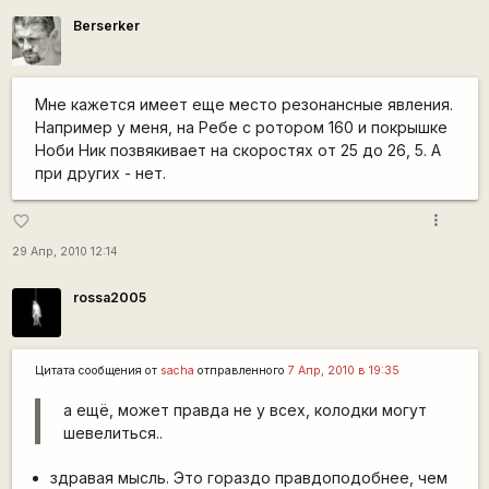
Berserker
Мне кажется имеет еще место резонансные явления.
Например у меня, на Ребе с ротором 160 и покрышке
Ноби Ник позвякивает на скоростях от 25 до 26, 5. А
при других - нет.
more_vert
favorite_border
29 Апр, 2010 12:14
rossa2005
Цитата сообщения от
sacha
отправленного
7 Апр, 2010 в 19:35
а ещё, может правда не у всех, колодки могут
шевелиться..
здравая мысль. Это гораздо правдоподобнее, чем