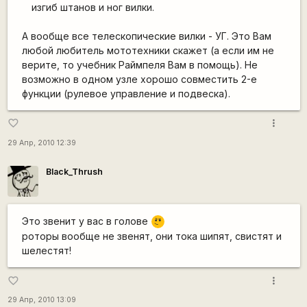
изгиб штанов и ног вилки.
А вообще все телескопические вилки - УГ. Это Вам
любой любитель мототехники скажет (а если им не
верите, то учебник Раймпеля Вам в помощь). Не
возможно в одном узле хорошо совместить 2-е
функции (рулевое управление и подвеска).
more_vert
favorite_border
29 Апр, 2010 12:39
Black_Thrush
\m
Это звенит у вас в голове
/
роторы вообще не звенят, они тока шипят, свистят и
шелестят!
more_vert
favorite_border
29 Апр, 2010 13:09