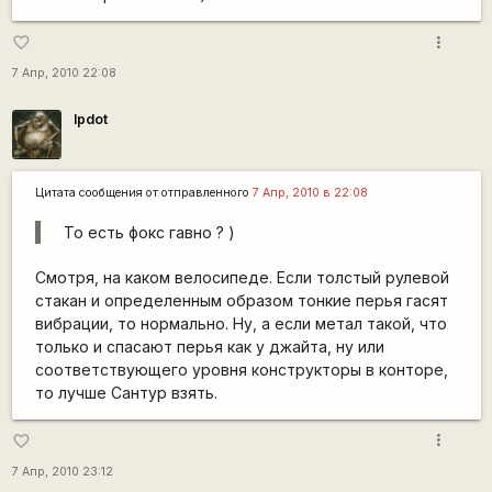
more_vert
favorite_border
7 Апр, 2010 22:08
lpdot
Цитата сообщения от
отправленного
7 Апр, 2010 в 22:08
То есть фокс гавно ? )
Смотря, на каком велосипеде. Если толстый рулевой
стакан и определенным образом тонкие перья гасят
вибрации, то нормально. Ну, а если метал такой, что
только и спасают перья как у джайта, ну или
соответствующего уровня конструкторы в конторе,
то лучше Сантур взять.
more_vert
favorite_border
7 Апр, 2010 23:12