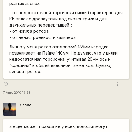
разных звонах:
- от недостаточной торсионки вилки (характерно для
КК вилок с дропаутами под эксцентрики и для
даунхильных перевертышей);
- от изгиба ротора;
- от ненастроенности калипера.
Лично у меня ротор авидовский 185мм изредка
позвякивает на Пайке 140мм. Не думаю, что у вилки
недостаточная торсионка, учитывая 20мм ось и
"средний" в общей вилочной гамме ход. Думаю,
виноват ротор.
more_vert
favorite_border
7 Апр, 2010 19:28
Sacha
а ещё, может правда не у всех, колодки могут