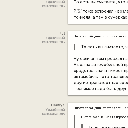
То есть вы считаете, что 
Удалённый
пользователь
P/S/ тоже встречал - воз
тоннеля, а там в сумерках б
Fut
Цитата сообщения от
отправленно
Удалённый
пользователь
То есть вы считаете, 
Ну если он там проехал на
А вел на автомобильной п
средство, значит имеет п
автомобиль - это транспо
другие транспортные сре
Терпимее надо быть друг 
DmitryK
Цитата сообщения от
отправленно
Удалённый
пользователь
Цитата сообщения от
отправл
То есть вы считает