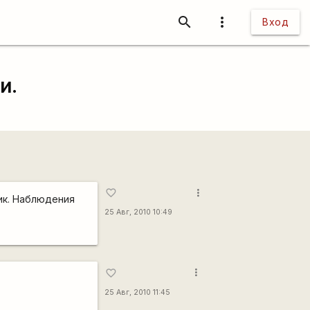
search
more_vert
Вход
и.
more_vert
favorite_border
ик. Наблюдения
25 Авг, 2010 10:49
more_vert
favorite_border
25 Авг, 2010 11:45