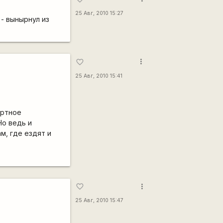
25 Авг, 2010 15:27
- вынырнул из
more_vert
favorite_border
25 Авг, 2010 15:41
ортное
Но ведь и
м, где ездят и
more_vert
favorite_border
25 Авг, 2010 15:47