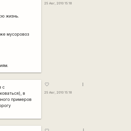
25 Авг, 2010 15:18
сю жизнь.
хуже мусоровоз
иям.
more_vert
favorite_border
в с
коваться), в
25 Авг, 2010 15:18
 много примеров
орогу
more_vert
favorite_border