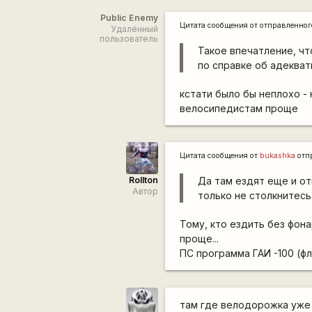
Public Enemy
Цитата сообщения от
отправленно
Удалённый
пользователь
Такое впечатление, чт
по справке об адекват
кстати было бы неплохо - 
велосипедистам проще
Цитата сообщения от
bukashka
отп
Rollton
Да там ездят еще и о
Автор
только не столкнитесь
Тому, кто ездить без фона
проще...
ПС программа ГАИ -100 (ф
там где велодорожка уже 