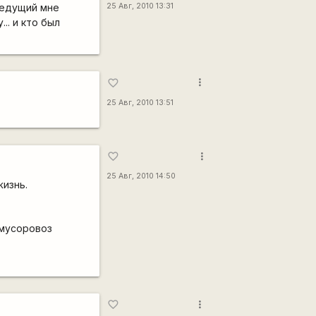
е едущий мне
25 Авг, 2010 13:31
.. и кто был
more_vert
favorite_border
25 Авг, 2010 13:51
more_vert
favorite_border
25 Авг, 2010 14:50
жизнь.
 мусоровоз
more_vert
favorite_border