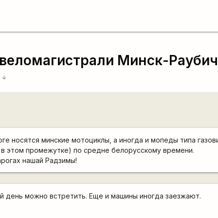
 веломагистрали Минск-Раубич
3
arrow_downward
ге носятся минские мотоциклы, а иногда и мопеды типа газов
о в этом промежутке) по средне белорусскому времени.
рогах нашай Радзимы!
й день можно встретить. Еще и машины иногда заезжают.