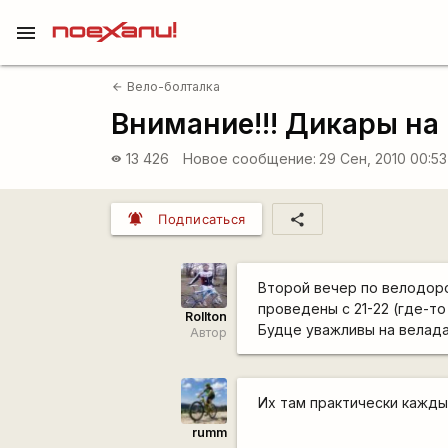
menu
Вело-болталка
arrow_back
Внимание!!! Дикары на
13 426
Новое сообщение:
29 Сен, 2010 00:5
visibility
notifications_active
share
Подписаться
Второй вечер по велодоро
проведены с 21-22 (где-т
Rollton
Будце уважливы на велада
Автор
Их там практически кажды
rumm