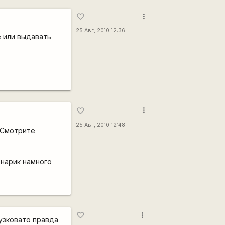
more_vert
favorite_border
25 Авг, 2010 12:36
е или выдавать
more_vert
favorite_border
25 Авг, 2010 12:48
 Смотрите
онарик намного
more_vert
favorite_border
 узковато правда