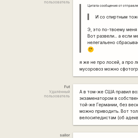
пользователь
Цитата сообщения от
отправл
И со спиртным тоже
Э, это по-твоему меня
Вот развели... а если
нелегальено сбрасыва
\m
/
я же не про лосей, а про
мусоровоз можно сфотогра
Fut
А в том-же США правил во
Удалённый
пользователь
экзаменатором в собствен
той-же Германии, без вес
можно приводить. Вот тол
велосипедистам (об адекв
sailor