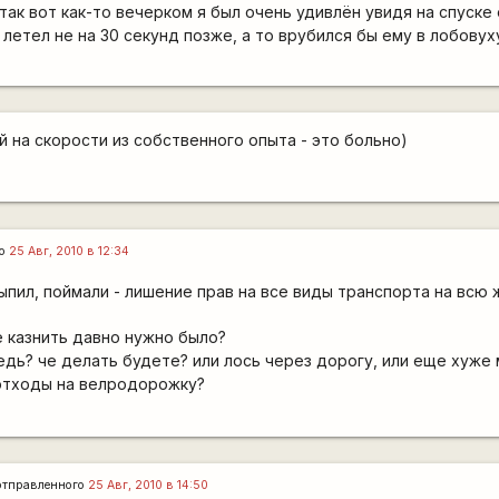
 так вот как-то вечерком я был очень удивлён увидя на спуск
 летел не на 30 секунд позже, а то врубился бы ему в лобовуху.
 на скорости из собственного опыта - это больно)
го
25 Авг, 2010 в 12:34
ыпил, поймали - лишение прав на все виды транспорта на всю 
е казнить давно нужно было?
ведь? че делать будете? или лось через дорогу, или еще хуже
отходы на велродорожку?
тправленного
25 Авг, 2010 в 14:50