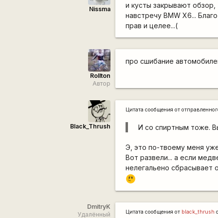
и кусты закрывают обзор,
Nissma
навстречу BMW X6... Благо
прав и целее...(
про сшибание автомобилей
Rollton
Автор
Цитата сообщения от
отправленно
Black_Thrush
И со спиртным тоже. В
Э, это по-твоему меня уж
Вот развели... а если мед
нелегальено сбрасывает 
\m
/
DmitryK
Цитата сообщения от
black_thrush
о
Удалённый