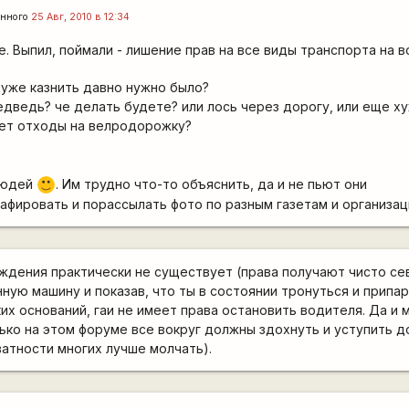
енного
25 Авг, 2010 в 12:34
. Выпил, поймали - лишение прав на все виды транспорта на в
 уже казнить давно нужно было?
 медведь? че делать будете? или лось через дорогу, или еще 
ет отходы на велродорожку?
 людей
. Им трудно что-то объяснить, да и не пьют они
:)
фировать и порассылать фото по разным газетам и организац
ждения практически не существует (права получают чисто се
ную машину и показав, что ты в состоянии тронуться и припар
ких оснований, гаи не имеет права остановить водителя. Да и
ько на этом форуме все вокруг должны здохнуть и уступить д
атности многих лучше молчать).