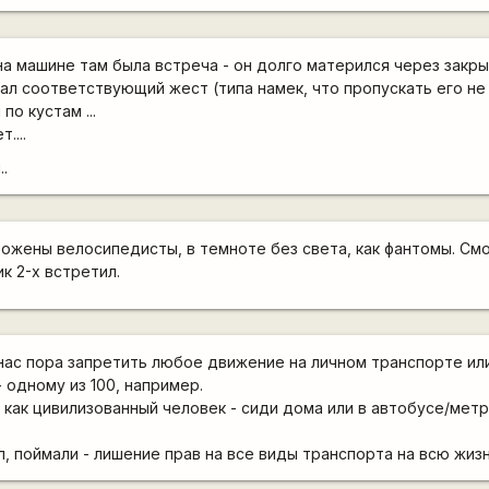
 на машине там была встреча - он долго матерился через закр
зал соответствующий жест (типа намек, что пропускать его не
по кустам ...
....
.
ожены велосипедисты, в темноте без света, как фантомы. См
к 2-х встретил.
 нас пора запретить любое движение на личном транспорте ил
 одному из 100, например.
 как цивилизованный человек - сиди дома или в автобусе/мет
, поймали - лишение прав на все виды транспорта на всю жизн