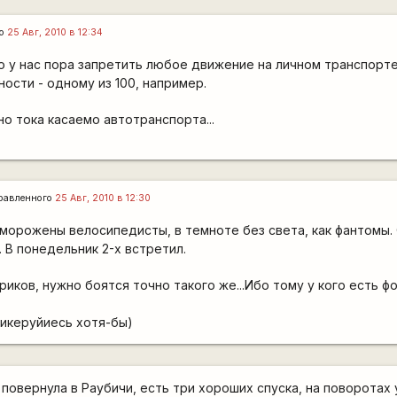
го
25 Авг, 2010 в 12:34
о у нас пора запретить любое движение на личном транспорт
ности - одному из 100, например.
но тока касаемо автотранспорта...
равленного
25 Авг, 2010 в 12:30
тморожены велосипедисты, в темноте без света, как фантомы.
. В понедельник 2-х встретил.
риков, нужно боятся точно такого же...Ибо тому у кого есть ф
ликеруйиесь хотя-бы)
повернула в Раубичи, есть три хороших спуска, на поворотах