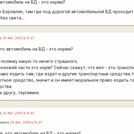
автомобиль на ВД - это норма?
ле Боровлян, там где под дорогой автомобильной ВД проходит 
ез света....
го
25 Авг, 2010 в 15:27
что автомобиль на ВД - это норма?
 полянку какую то ничего страшного.
роезжей части это норм? Сейчас скажут, что вел - это трансп
раво ездить там, где ездят и другие транспортные средства. 
ртное средство, значит и он имеет моральное право ездить та
дства.
к другу, терпимее.
го
25 Авг, 2010 в 15:41
енного
25 Авг, 2010 в 15:27
е, что автомобиль на ВД - это норма?