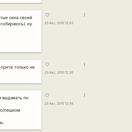
more_vert
favorite_border
ытые окна своей
 собираюсь). ну
25 Авг, 2010 12:03
more_vert
favorite_border
отрите только не
25 Авг, 2010 12:30
more_vert
favorite_border
и выдавать по
25 Авг, 2010 12:34
ро/пешком
ь.