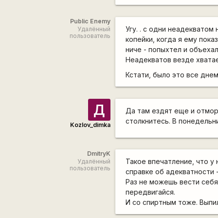
Public Enemy
Угу. . с одни неадекватом
Удалённый
пользователь
копейки, когда я ему пока
ниче - попыхтел и объехал 
Неадекватов везде хватает
Кстати, было это все днем.
Д
Да там ездят еще и отмор
столкнитесь. В понедельни
Kozlov_dimka
DmitryK
Такое впечатление, что у
Удалённый
пользователь
справке об адекватности -
Раз не можешь вести себя
передвигайся.
И со спиртным тоже. Выпил