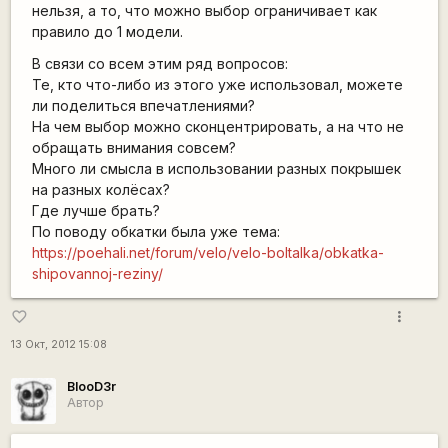
нельзя, а то, что можно выбор ограничивает как
правило до 1 модели.
В связи со всем этим ряд вопросов:
Те, кто что-либо из этого уже использовал, можете
ли поделиться впечатлениями?
На чем выбор можно сконцентрировать, а на что не
обращать внимания совсем?
Много ли смысла в использовании разных покрышек
на разных колёсах?
Где лучше брать?
По поводу обкатки была уже тема:
https://poehali.net/forum/velo/velo-boltalka/obkatka-
shipovannoj-reziny/
more_vert
favorite_border
13 Окт, 2012 15:08
BlooD3r
Автор