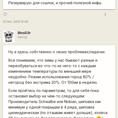
Резервирую для ссылок, и прочей полезной инфы.
more_vert
favorite_border
13 Окт, 2012 15:09
BlooD3r
Автор
Ну а здесь собственно о своих проблемах/задачах.
Все понимаем, что зимы у нас бывают разные и
переобуваться во что-то из чего-то с каждым
изменением температуры по меньшей мере
неудобно. Режим использования город 80% /
негород без экстрима 20%. От 100км в неделю.
Если пройтись по параметрам, то для себя пока
остановил выбор на чём-то следующем:
Производитель Schwalbe или Nokian, шиповка как
минимум у одной покрышки в 4 ряда, шиповка
цилиндрическая (по отзывам живёт дольше), колёса