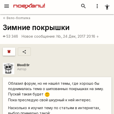
menu
search
more_vert
accessibility_new
Вело-болталка
arrow_back
Зимние покрышки
53 346
Новое сообщение:
hb_
24 Дек, 2017 20:16
visibility
arrow_downward
notifications_active
share
BlooD3r
Автор
Облазил форум, но не нашёл темы, где хорошо бы
поднималась тема о шипованных покрышках на зиму.
Пускай такая будет
:)
Пока преследую свой шкурный к ней интерес.
Насколько я изучил тему по статьям в интернетах,
выбор примерно такой: