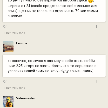
26 (ну тут как-то без вариантов выбора здесь
),
:)
ширина от 2.1 (слабо представляю себе меньше для
зимы), ценник хотелось бы ограничить 70 как самым
высоким.
more_vert
favorite_border
13 Окт, 2012 15:10
Lennox
хз конечно, но лично я планирую себе взять нобби
ники 2.25 и горя не знать, брать что-то серьезнее в
условиях нашей зимы не хочу...буду точить скилы)
more_vert
favorite_border
13 Окт, 2012 16:19
Videomaster