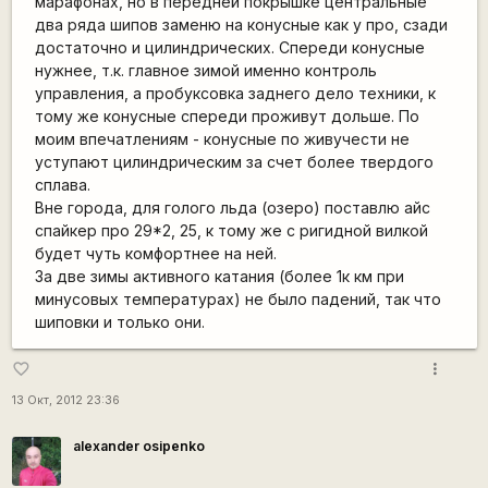
марафонах, но в передней покрышке центральные
два ряда шипов заменю на конусные как у про, сзади
достаточно и цилиндрических. Спереди конусные
нужнее, т.к. главное зимой именно контроль
управления, а пробуксовка заднего дело техники, к
тому же конусные спереди проживут дольше. По
моим впечатлениям - конусные по живучести не
уступают цилиндрическим за счет более твердого
сплава.
Вне города, для голого льда (озеро) поставлю айс
спайкер про 29*2, 25, к тому же с ригидной вилкой
будет чуть комфортнее на ней.
За две зимы активного катания (более 1к км при
минусовых температурах) не было падений, так что
шиповки и только они.
more_vert
favorite_border
13 Окт, 2012 23:36
alexander osipenko