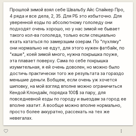
Прошлой зимой взял себе Швальбу Айс Спайкер Про,
4 ряда и все дела, 2, 35. Для РБ это избыточно. Для
уверенной езды по абсолютному гололеду они
подходят очень хорошо, но у нас зимой не бывает
такого кол-ва гололеда, только если специально
ехать кататься по замерзшим озерам. По "пухляку"
они нормально не едут, для этого нужен фатбайк, по
"каше", коей зимой много, нужна покрышка поуже,
эта плавает поверху. Сама по себе покрышка
изумительная, я ей очень доволен, но можно было
достичь практически того же результата за гораздо
меньшие деньги. Вобщем, если очень уж хочется
шиповку, на мой взгляд вполне можно ограничиться
Кендой Клондайк, порядка 100$ за пару, для
повседневной езды по городу и выездам за город ее
вполне хватит. А вообще можно вполне нормально,
просто более аккуратно, рассекать на тех же
невегалах.
more_vert
favorite_border