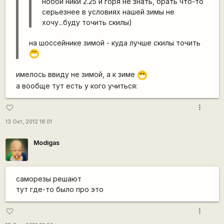
нобби ники 2.25 и горя не знать, брать что-то
серьезнее в условиях нашей зимы не
хочу...буду точить скилы)
на шоссейнике зимой - куда лучше скилы точить
;D
имелось ввиду не зимой, а к зиме
:D
а вообще тут есть у кого учиться:
more_vert
favorite_border
13 Окт, 2012 18:01
Modigas
саморезы решают
тут где-то было про это
more_vert
favorite_border