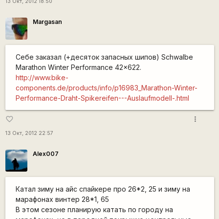
13 Окт, 2012 18:50
Margasan
Себе заказал (+десяток запасных шипов) Schwalbe
Marathon Winter Performance 42x622.
http://www.bike-
components.de/products/info/p16983_Marathon-Winter-
Performance-Draht-Spikereifen---Auslaufmodell-.html
more_vert
favorite_border
13 Окт, 2012 22:57
Alex007
Катал зиму на айс спайкере про 26*2, 25 и зиму на
марафонах винтер 28*1, 65
В этом сезоне планирую катать по городу на