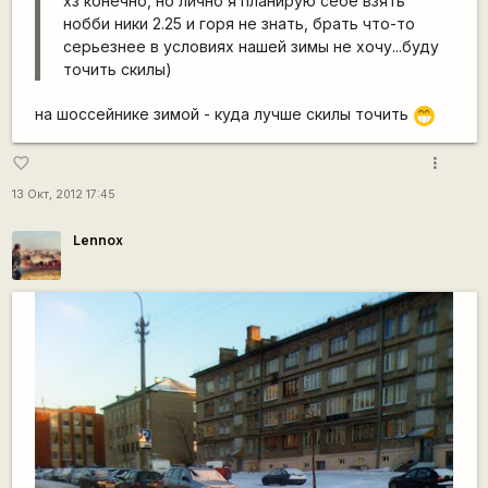
хз конечно, но лично я планирую себе взять
нобби ники 2.25 и горя не знать, брать что-то
серьезнее в условиях нашей зимы не хочу...буду
точить скилы)
на шоссейнике зимой - куда лучше скилы точить
;D
more_vert
favorite_border
13 Окт, 2012 17:45
Lennox