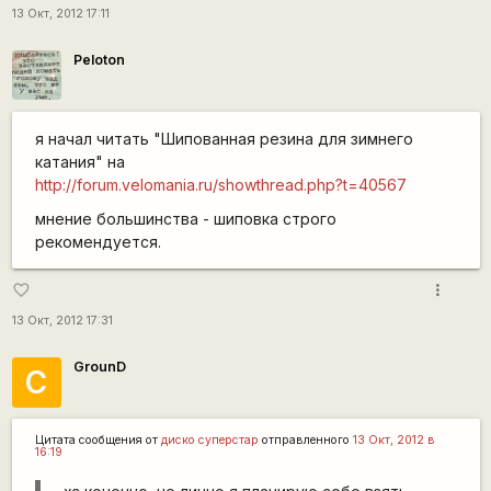
13 Окт, 2012 17:11
Peloton
я начал читать "Шипованная резина для зимнего
катания" на
http://forum.velomania.ru/showthread.php?t=40567
мнение большинства - шиповка строго
рекомендуется.
more_vert
favorite_border
13 Окт, 2012 17:31
GrounD
С
Цитата сообщения от
диско суперстар
отправленного
13 Окт, 2012 в
16:19