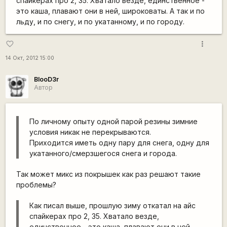
спайкерах про 2, 35. Хватало везде, единственное -
это каша, плавают они в ней, широковаты. А так и по
льду, и по снегу, и по укатанному, и по городу.
more_vert
favorite_border
14 Окт, 2012 15:00
BlooD3r
Автор
По личному опыту одной парой резины зимние
условия никак не перекрываются.
Приходится иметь одну пару для снега, одну для
укатанного/смерзшегося снега и города.
Так может микс из покрышек как раз решают такие
проблемы?
Как писал выше, прошлую зиму откатал на айс
спайкерах про 2, 35. Хватало везде,
единственное - это каша, плавают они в ней,