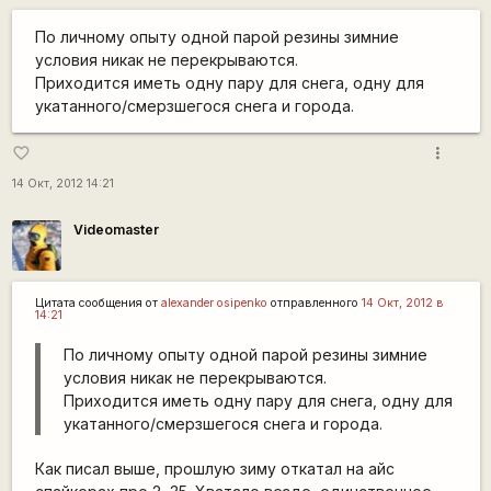
По личному опыту одной парой резины зимние
условия никак не перекрываются.
Приходится иметь одну пару для снега, одну для
укатанного/смерзшегося снега и города.
more_vert
favorite_border
14 Окт, 2012 14:21
Videomaster
Цитата сообщения от
alexander osipenko
отправленного
14 Окт, 2012 в
14:21
По личному опыту одной парой резины зимние
условия никак не перекрываются.
Приходится иметь одну пару для снега, одну для
укатанного/смерзшегося снега и города.
Как писал выше, прошлую зиму откатал на айс