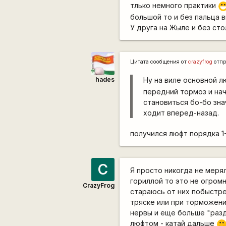
тлько немного практики
:
большой то и без пальца 
У друга на Жыле и без ст
Цитата сообщения от
crazyfrog
отпр
hades
Ну на виле основной л
передний тормоз и нач
становиться бо-бо зна
ходит вперед-назад.
получился люфт порядка 1-
C
Я просто никогда не меря
гориллой то это не огром
CrazyFrog
стараюсь от них побыстре
тряске или при торможени
нервы и еще больше "разда
люфтом - катай дальше
:)