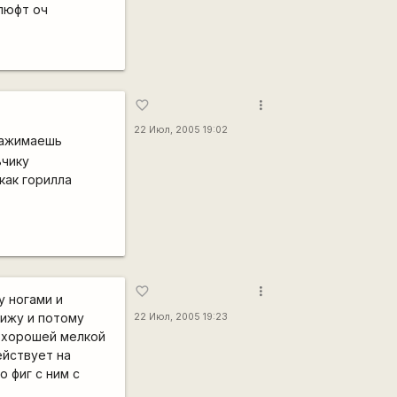
 люфт оч
more_vert
favorite_border
22 Июл, 2005 19:02
 зажимаешь
ьчику
как горилла
more_vert
favorite_border
у ногами и
вижу и потому
22 Июл, 2005 19:23
о хорошей мелкой
ействует на
 фиг с ним с