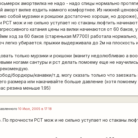
осьмерок амортвилка не надо - надо спицы нормально протягив
 аморт вилке ездить намного комфортнее. Из нижней ценовой
мо собой мурзики и рокшоки достаточно хороши, но дороже),
 РСТ мож и не сильно уступает но стаканы люфтить начинаю
агрессивного катания цены на вилки начинаются от 60 баков, у
3мм ход за 60 баков (старенькая М7700) работала нормально
оч легко убирается. прыжки выдерживала до 2м на плоскость и
довать только мурзики и рокшоки (маниту недолюбливаю а во
евыми ногами сантуры и рст делать помоему еще не научились
 рекомендую.
 обод/бордюры/канавки/т.д. могу сказать только что заезжать
его размера или накачивайте больше давление (хотя помоему
вас резина меньше 1.95)
авленного
10 Июл, 2005 в 17:18
. По прочности РСТ мож и не сильно уступает но стаканы люф