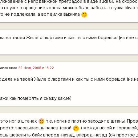
олкновение с неподвижной преградой в виде audi 80 на скорос
, что уже о вращение колеса можно было забыть.. втулка alivio
о не подлежала. а вот вилка выжила
:)
ела на твоей Жыле с люфтами и как ты с ними борешся (из неё 
авленного
22 Июл, 2005 в 18:22
ак дела на твоей Жыле с люфтами и как ты с ними борешся (из 
ажи как померять я скажу какие)
 это ног в штанах
т.е. ноги не плотно заходят в штаны. Про
:)
просто: засовываешь палец (свой
) между ногой и гориллой
:)
ешь шевелить байк вперед-назад, вперед-назад (оч простое