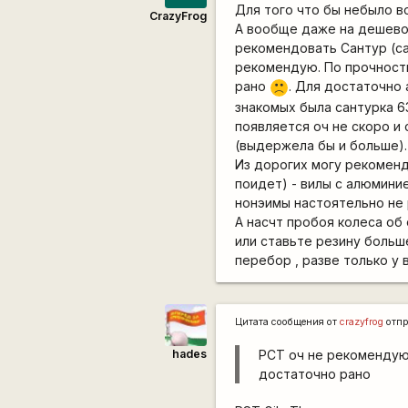
Для того что бы небыло в
CrazyFrog
А вообще даже на дешевой
рекомендовать Сантур (са
рекомендую. По прочности
рано
. Для достаточно 
:(
знакомых была сантурка 6
появляется оч не скоро и 
(выдержела бы и больше).
Из дорогих могу рекомен
поидет) - вилы с алюмини
нонэимы настоятельно не
А насчт пробоя колеса об
или ставьте резину больш
перебор , разве только у 
Цитата сообщения от
crazyfrog
отпр
hades
РСТ оч не рекомендую
достаточно рано