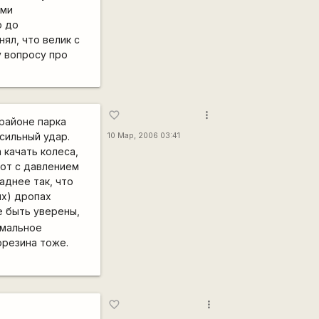
ыми
ю до
нял, что велик с
у вопросу про
more_vert
favorite_border
 районе парка
сильный удар.
10 Мар, 2006 03:41
 качать колеса,
вот с давлением
аднее так, что
их) дропах
е быть уверены,
имальное
орезина тоже.
more_vert
favorite_border