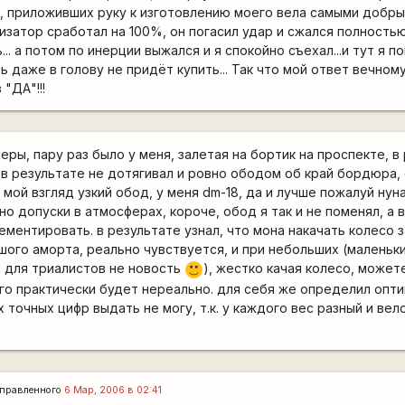
, приложивших руку к изготовлению моего вела самыми добр
изатор сработал на 100%, он погасил удар и сжался полность
.. а потом по инерции выжался и я спокойно съехал...и тут я по
 даже в голову не придёт купить... Так что мой ответ вечном
"ДА"!!!
еры, пару раз было у меня, залетая на бортик на проспекте, в
 в результате не дотягивал и ровно ободом об край бордюра, 
 мой взгляд узкий обод, у меня dm-18, да и лучше пожалуй нуна
о допуски в атмосферах, короче, обод я так и не поменял, а 
ментировать. в результате узнал, что мона накачать колесо з
шого аморта, реально чувствуется, и при небольших (маленьк
 для триалистов не новость
), жестко качая колесо, может
:)
го практически будет нереально. для себя же определил опт
х точных цифр выдать не могу, т.к. у каждого вес разный и вел
правленного
6 Мар, 2006 в 02:41