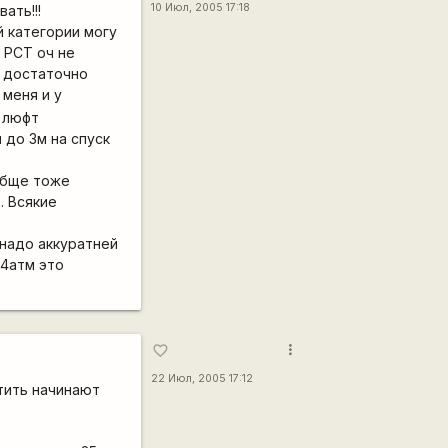
10 Июл, 2005 17:18
ать!!!
 категории могу
 РСТ оч не
т достаточно
 меня и у
, люфт
 до 3м на спуск
обще тоже
. Всякие
 надо аккуратней
 4атм это
more_vert
favorite_border
22 Июл, 2005 17:12
тить начинают