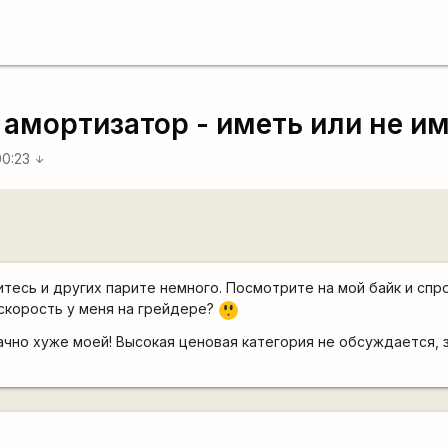
амортизатор - иметь или не име
00:23
arrow_downward
итесь и других парите немного. Посмотрите на мой байк и спр
 скорость у меня на грейдере?
:o
значно хуже моей! Высокая ценовая категория не обсуждается,