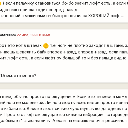
) если пальчику становиться бо-бо значит люфт есть, а если
D
видно как горилла ходит вперед-назад.
олкновений с машинами оч быстро появился ХОРОШИЙ люфт...
авленного
22 Июл, 2005 в 18:59
юфт это ног в штанах
т.е. ноги не плотно заходят в штаны.
:)
инаешь шевелить байк вперед-назад, вперед-назад. если пал
чит люфт есть, а если люфт оч большой то и без пальца видно 
1.5 мм. это много?
л в мм, обычно просто по ощущениям. Если это ты мерял межд
ный но и не маленький. Лично я люфты всех видов просто нена
е избавится. В вилке люфт сильно чувствуешь когда едешь п
и. Просто с люфтом ощущается сильная вибрациия которая д
лбывает" стаканы вилы. А если ты ездишь не оч агрессивно то