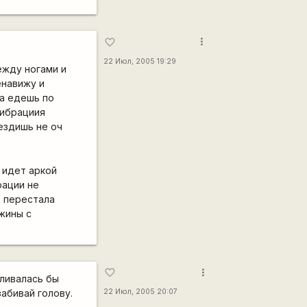
more_vert
favorite_border
22 Июл, 2005 19:29
ежду ногами и
енавижу и
да едешь по
вибрациия
ездишь не оч
 идет аркой
рации не
, перестала
ужины с
more_vert
favorite_border
пливалась бы
забивай голову.
22 Июл, 2005 20:07