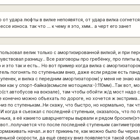
от удара люфты в вилке непоявятся, от удара вилка согнется
е износа. так что .... к чему я это, хмм... а черт его занет
пользовал велик только с амортизированной вилкой, и при пер
увствовал разницу... Все разговоры про гребёнку, про плиты 
 и это так и есть... Но вот пример когда вилка с амортизатор
тель погонять по ступенькам вниз, даже если рядом есть панд
тупенек, и вилка с передним амортизатором( у меня не знаю к
ки как у спорт-байка(всмысле мотоцикла:-):110мм)...Так вот, м
(ст.автобусов на вокзале), там чтобы обойти ж/д мост надо с
е конечно можно объехать по дороге, но хочется ж экстрима...
вниз по ступенькам...Ни скажу, что быстро, но нормально, так 
И когда я съезжал с последней ступеньки, оказалось, что по 
нька, а её какието шварцнеггеры вырвали и рядом бросили(эт
.и вот...получается что после последней ступенькм сантиметров
ормаживать начал...и вот прикиньте, как можно было бы через
енькой скорости, да ещё сверху вниз появляется такой обрыв..