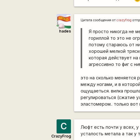
Цитата сообщения от
crazyfrog
отпр
hades
Я просто никогда не м
гориллой то это не ог
потому стараюсь от ни
хорошей мелкой тряск
которая действует на 
агрессивно то фиг с н
это на сколько меняется р
между ногами, и в которой
ощущаеться. вилка прошла
регулироваться (сжатие у
эластомером.. только вот 
C
Люфт есть почти у всех, 
усталость метала а так у 
CrazyFrog