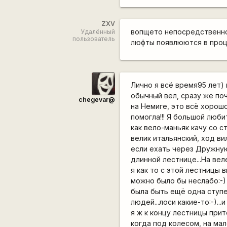
ZXV
вопщето непосредственно 
Удалённый
пользователь
люфты появлюются в процесс
Лично я всё время95 лет) 
обычный вел, сразу же поч
chegevar@
на Немиге, это всё хорошо
помогла!!! Я большой люби
как вело-маньяк качу со с
велик итальянский, ход вил
если ехать через Дружную
длинной лестнице...На вел
я как то с этой лестницы 
можно было бы неслабо:-) 
была быть ещё одна ступе
людей...лоси какие-то:-)..
я ж к концу лестницы прит
когда под колесом, на мал