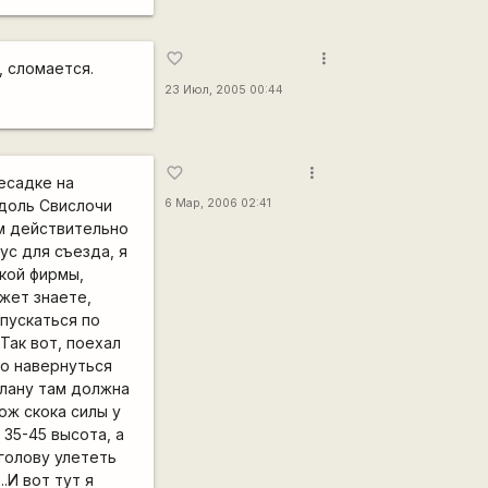
more_vert
favorite_border
, сломается.
23 Июл, 2005 00:44
more_vert
favorite_border
есадке на
вдоль Свислочи
6 Мар, 2006 02:41
ом действительно
ус для съезда, я
акой фирмы,
ожет знаете,
пускаться по
Так вот, поехал
что навернуться
плану там должна
ож скока силы у
 35-45 высота, а
 голову улететь
.И вот тут я