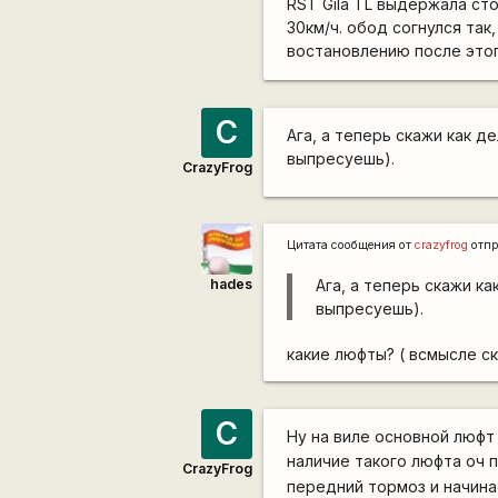
RST Gila TL выдержала ст
30км/ч. обод согнулся так
востановлению после этог
C
Ага, а теперь скажи как д
выпресуешь).
CrazyFrog
Цитата сообщения от
crazyfrog
отпр
hades
Ага, а теперь скажи к
выпресуешь).
какие люфты? ( всмысле ск
C
Ну на виле основной люфт
наличие такого люфта оч 
CrazyFrog
передний тормоз и начина