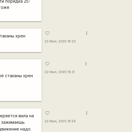
ти порядка 25-
 тоже
more_vert
favorite_border
стаканы хрен
22 Июл, 2005 18:22
more_vert
favorite_border
22 Июл, 2005 18:31
неё стаканы хрен
more_vert
favorite_border
веряется вила на
22 Июл, 2005 18:59
, зажимаешь
 движение надо