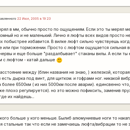
авленного
22 Июл, 2005 в 19:23
ерял в мм, обычно просто по ощущениям. Если это ты мерял м
ромный но и не маленький. Лично я люфты всех видов просто н
х побыстрее избавится. В вилке люфт сильно чувствуешь ког
е или при торможении. Просто с люфтом ощущается сильная 
нервы и еще больше "раздалбывает" стаканы вилы. А если ты 
им с люфтом - катай дальше
:)
асстояние между (блин названия не знаю, ) железкой, которая
 есть дырка под винт, для щитком. и гофрами ног. никакой виб
 более 6500км ( из них 5000км после аварии). единсвенно что
же плохо регулируется). но это можно пофиксить, заменив пр
где их найдешь...
у кого больше у кого меньше. Былиб алюмуниевые ноги то нака
тя стальные так что если не замечаешь люфта/вибрации то не 