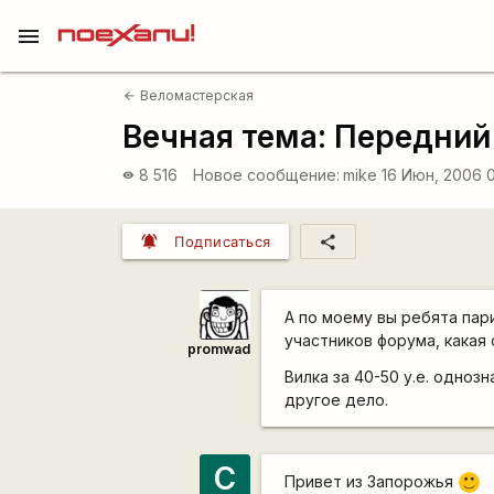
menu
Веломастерская
arrow_back
Вечная тема: Передний 
8 516
Новое сообщение:
mike
16 Июн, 2006 
visibility
notifications_active
share
Подписаться
А по моему вы ребята пар
участников форума, какая
promwad
Вилка за 40-50 у.е. одно
другое дело.
C
Привет из Запорожья
:)