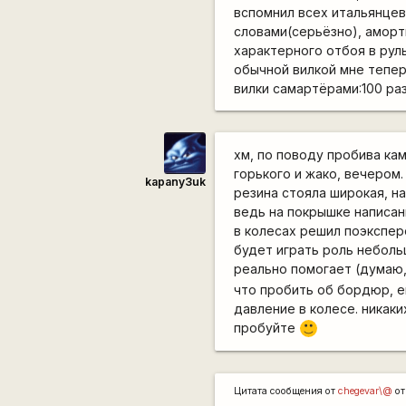
вспомнил всех итальянцев
словами(серьёзно), аморт
характерного отбоя в руль.
обычной вилкой мне теперь
вилки самартёрами:100 раз 
хм, по поводу пробива кам
горького и жако, вечером.
kapanу3uk
резина стояла широкая, на
ведь на покрышке написанн
в колесах решил поэкспере
будет играть роль неболь
реально помогает (думаю,
что пробить об бордюр, е
давление в колесе. никаки
пробуйте
:)
Цитата сообщения от
chegevar\@
от