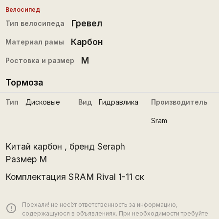
Велосипед
Гревел
Тип велосипеда
Карбон
Материал рамы
M
Ростовка и размер
Тормоза
Тип
Дисковые
Вид
Гидравлика
Производитель
Sram
Китай карбон , бренд Seraph
Размер М
Комплектация SRAM Rival 1-11 ск
Поехали! не несёт ответственность за информацию,
error_outline
содержащуюся в объявлениях. При необходимости требуйте