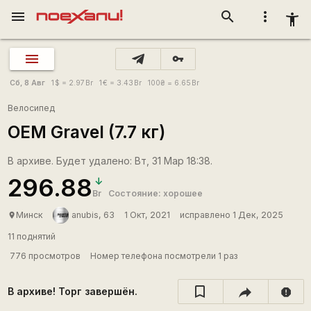
menu
search
more_vert
accessibility_new
vpn_key
Сб, 8 Авг
1
$
= 2.97
Br
1
€
= 3.43
Br
100
₴
= 6.65
Br
Велосипед
OEM Gravel (7.7 кг)
В архиве. Будет удалено: Вт, 31 Мар 18:38.
296.88
Br
Состояние: хорошее
Минск
anubis, 63
1 Окт, 2021
исправлено 1 Дек, 2025
place
11 поднятий
776 просмотров
Номер телефона посмотрели 1 раз
В архиве! Торг завершён.
report