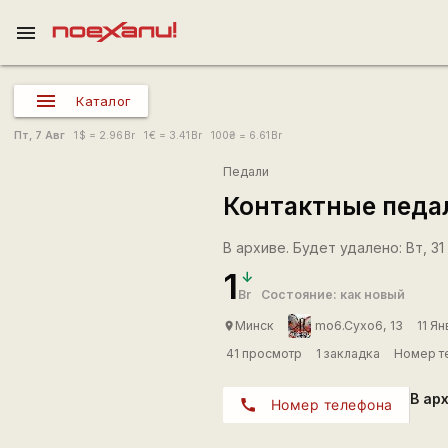
menu
Каталог
Пт, 7 Авг
1
$
= 2.96
Br
1
€
= 3.41
Br
100
₴
= 6.61
Br
Педали
Контактные педа
В архиве. Будет удалено: Вт, 31 
1
Br
Состояние: как новый
Минск
mo6.Cyxo6, 13
11 Ян
place
41 просмотр
1 закладка
Номер т
В ар
call
Номер телефона