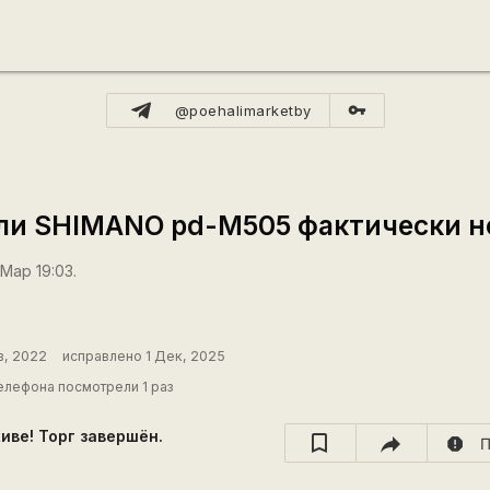
vpn_key
@poehalimarketby
ли SHIMANO pd-M505 фактически н
Мар 19:03.
в, 2022
исправлено 1 Дек, 2025
елефона посмотрели 1 раз
хиве! Торг завершён.
report
П