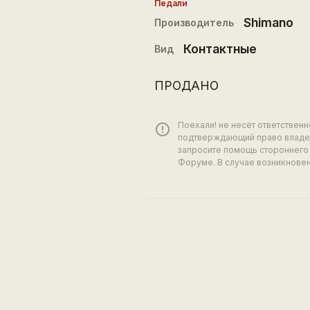
Педали
Shimano
Производитель
Контактные
Вид
ПРОДАНО
Поехали! не несёт ответствен
error_outline
подтверждающий право владен
запросите помощь стороннего 
Форуме. В случае возникновен