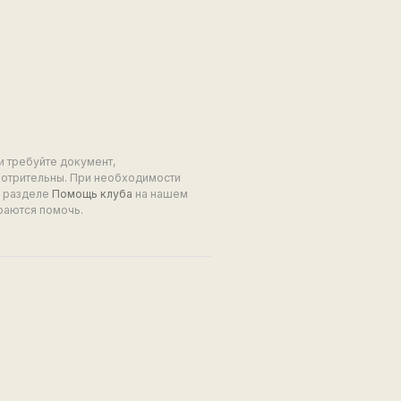
и требуйте документ,
мотрительны. При необходимости
в разделе
Помощь клуба
на нашем
раются помочь.