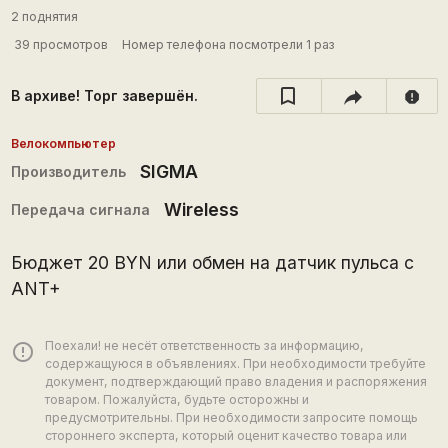
2 поднятия
39 просмотров
Номер телефона посмотрели 1 раз
В архиве! Торг завершён.
report
Велокомпьютер
SIGMA
Производитель
Wireless
Передача сигнала
Бюджет 20 BYN или обмен на датчик пульса с
ANT+
Поехали! не несёт ответственность за информацию,
error_outline
содержащуюся в объявлениях. При необходимости требуйте
документ, подтверждающий право владения и распоряжения
товаром. Пожалуйста, будьте осторожны и
предусмотрительны. При необходимости запросите помощь
стороннего эксперта, который оценит качество товара или