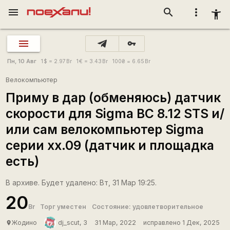
menu
search
more_vert
accessibility_new
vpn_key
Пн, 10 Авг
1
$
= 2.97
Br
1
€
= 3.43
Br
100
₴
= 6.65
Br
Велокомпьютер
Приму в дар (обменяюсь) датчик
скорости для Sigma BC 8.12 STS и/
или сам велокомпьютер Sigma
серии хх.09 (датчик и площадка
есть)
В архиве. Будет удалено: Вт, 31 Мар 19:25.
20
Br
Торг уместен
Состояние: удовлетворительное
Жодино
dj_scut, 3
31 Мар, 2022
исправлено 1 Дек, 2025
place