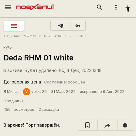
menu
search
more_vert
accessibility_new
vpn_key
Пт, 7 Авг
1
$
= 2.96
Br
1
€
= 3.41
Br
100
₴
= 6.61
Br
Руль
Deda RHM 01 white
В архиве. Будет удалено: Вс, 4 Дек, 2022 13:18.
Договорная цена
Состояние: хорошее
V
Минск
velik, 26
31 Мар, 2022
исправлено 6 Авг, 2022
place
3 поднятия
159 просмотров
2 закладки
В архиве! Торг завершён.
report