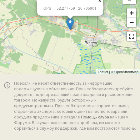
×
GPS
52.277759
26.705901
+
−
Leaflet
| ©
OpenStreetMap
Поехали! не несёт ответственность за информацию,
error_outline
содержащуюся в объявлениях. При необходимости требуйте
документ, подтверждающий право владения и распоряжения
товаром. Пожалуйста, будьте осторожны и
предусмотрительны. При необходимости запросите помощь
стороннего эксперта, который оценит качество товара или
обсудите предложение в разделе
Помощь клуба
на нашем
Форуме. В случае возникновения проблем, вы можете
обратиться в службу поддержки, где вам постараются помочь.