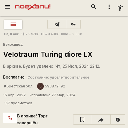
menu
search
more_vert
accessibility_new
vpn_key
Сб, 8 Авг
1
$
= 2.97
Br
1
€
= 3.43
Br
100
₴
= 6.65
Br
Велосипед
Velotraum Turing diore LX
В архиве. Будет удалено: Чт, 25 Июл, 2024 22:12.
Бесплатно
Состояние: удовлетворительное
5
Брестская обл.
598872, 92
place
15 Апр, 2022
исправлено 27 Мар, 2024
167 просмотров
В архиве! Торг
call
report
завершён.