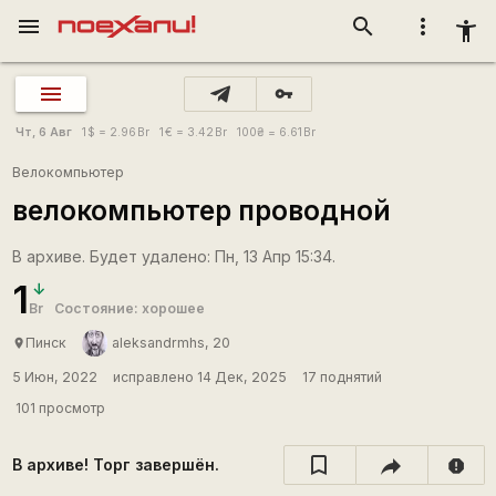
menu
search
more_vert
accessibility_new
vpn_key
Чт, 6 Авг
1
$
= 2.96
Br
1
€
= 3.42
Br
100
₴
= 6.61
Br
Велокомпьютер
велокомпьютер проводной
В архиве. Будет удалено: Пн, 13 Апр 15:34.
1
Br
Состояние: хорошее
Пинск
aleksandrmhs, 20
place
5 Июн, 2022
исправлено 14 Дек, 2025
17 поднятий
101 просмотр
В архиве! Торг завершён.
report