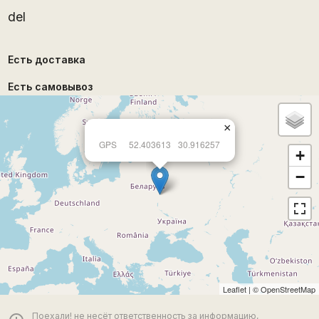
del
Есть доставка
Есть самовывоз
×
GPS
52.403613
30.916257
+
−
Leaflet
| ©
OpenStreetMap
Поехали! не несёт ответственность за информацию,