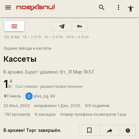
menu
search
more_vert
accessibility_new
vpn_key
Сб, 8 Авг
1
$
= 2.97
Br
1
€
= 3.43
Br
100
₴
= 6.65
Br
Задние звёзды и кассеты
Кассеты
В архиве. Будет удалено: Вт, 31 Мар 19:57.
1
Br
Состояние: удовлетворительное
С
Гомель
plus_sg, 90
place
22 Июл, 2022
исправлено 1 Дек, 2025
100 поднятий
781 просмотр
6 закладок
Номер телефона посмотрели 1 раз
В архиве! Торг завершён.
report