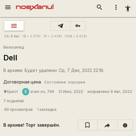
menu
search
more_vert
accessibility_new
vpn_key
Сб, 8 Авг
1
$
= 2.97
Br
1
€
= 3.43
Br
100
₴
= 6.65
Br
Велосипед
Dell
В архиве. Будет удалено: Ср, 7 Дек, 2022 22:16.
Договорная цена
Состояние: хорошее
S
Брест
sram xo, 749
31 Июл, 2022
исправлено 9 Авг, 2022
place
7 поднятий
90 просмотров
1 закладка
В архиве! Торг завершён.
report