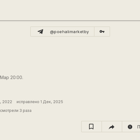
vpn_key
@poehalimarketby
 Мар 20:00.
г, 2022
исправлено 1 Дек, 2025
смотрели 3 раза
report
П