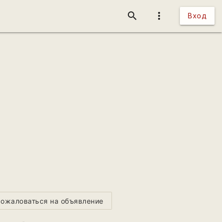
search
more_vert
Вход
ожаловаться на объявление