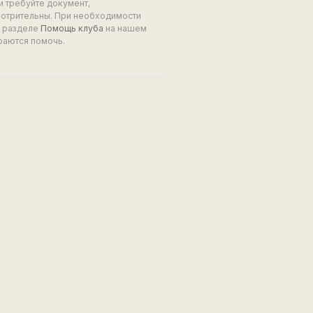
и требуйте документ,
мотрительны. При необходимости
в разделе
Помощь клуба
на нашем
раются помочь.