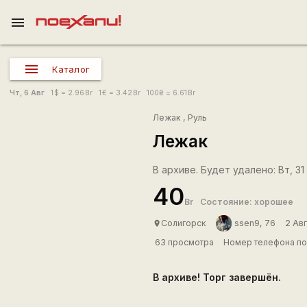
menu
Каталог
Чт, 6 Авг
1
$
= 2.96
Br
1
€
= 3.42
Br
100
₴
= 6.61
Br
Лежак
,
Руль
Лежак
В архиве. Будет удалено: Вт, 31
40
Br
Состояние: хорошее
Солигорск
ssen9, 76
2 Ав
place
63 просмотра
Номер телефона по
В архиве! Торг завершён.