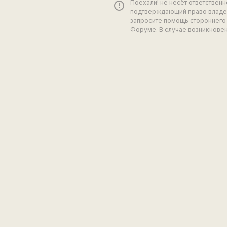
Поехали! не несёт ответствен
error_outline
подтверждающий право владен
запросите помощь стороннего 
Форуме. В случае возникновен