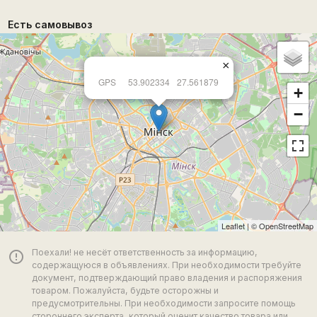
Есть самовывоз
×
GPS
53.902334
27.561879
+
−
Leaflet
| ©
OpenStreetMap
Поехали! не несёт ответственность за информацию,
error_outline
содержащуюся в объявлениях. При необходимости требуйте
документ, подтверждающий право владения и распоряжения
товаром. Пожалуйста, будьте осторожны и
предусмотрительны. При необходимости запросите помощь
стороннего эксперта, который оценит качество товара или