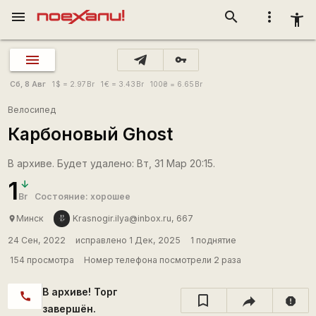
menu
search
more_vert
accessibility_new
vpn_key
Сб, 8 Авг
1
$
= 2.97
Br
1
€
= 3.43
Br
100
₴
= 6.65
Br
Велосипед
Карбоновый Ghost
В архиве. Будет удалено: Вт, 31 Мар 20:15.
1
Br
Состояние: хорошее
Минск
Krasnogir.ilya@inbox.ru, 667
place
24 Сен, 2022
исправлено 1 Дек, 2025
1 поднятие
154 просмотра
Номер телефона посмотрели 2 раза
В архиве! Торг
call
report
завершён.