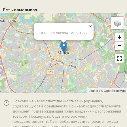
Есть самовывоз
×
GPS
53.902334
27.561879
+
−
Leaflet
| ©
OpenStreetMap
Поехали! не несёт ответственность за информацию,
error_outline
содержащуюся в объявлениях. При необходимости требуйте
документ, подтверждающий право владения и распоряжения
товаром. Пожалуйста, будьте осторожны и
предусмотрительны. При необходимости запросите помощь
стороннего эксперта, который оценит качество товара или