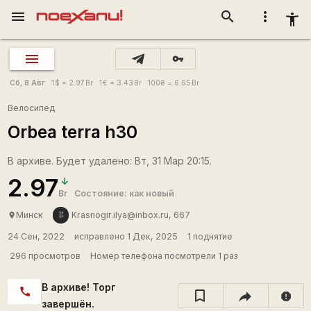
menu
search
more_vert
accessibility_new
vpn_key
Сб, 8 Авг
1
$
= 2.97
Br
1
€
= 3.43
Br
100
₴
= 6.65
Br
Велосипед
Orbea terra h30
В архиве. Будет удалено: Вт, 31 Мар 20:15.
2.97
Br
Состояние: как новый
Минск
Krasnogir.ilya@inbox.ru, 667
place
24 Сен, 2022
исправлено 1 Дек, 2025
1 поднятие
296 просмотров
Номер телефона посмотрели 1 раз
В архиве! Торг
call
report
завершён.