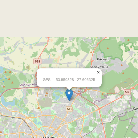
×
GPS
53.950828
27.606325