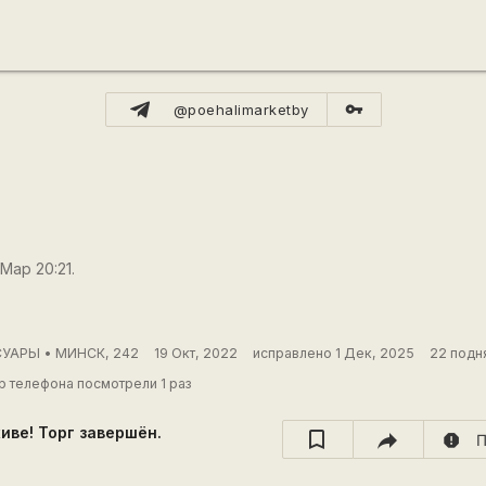
vpn_key
@poehalimarketby
Мар 20:21.
УАРЫ • МИНСК, 242
19 Окт, 2022
исправлено 1 Дек, 2025
22 подн
 телефона посмотрели 1 раз
хиве! Торг завершён.
report
П