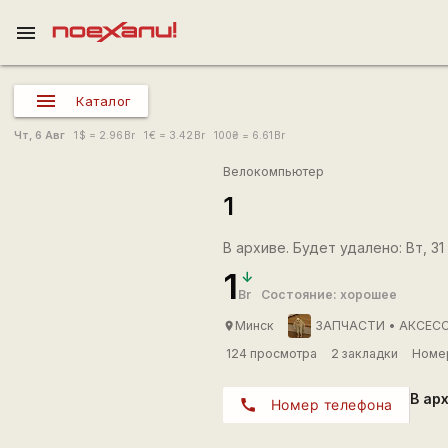
menu
Каталог
Чт, 6 Авг
1
$
= 2.96
Br
1
€
= 3.42
Br
100
₴
= 6.61
Br
Велокомпьютер
1
В архиве. Будет удалено: Вт, 31 
1
Br
Состояние: хорошее
Минск
ЗАПЧАСТИ • АКСЕСС
place
124 просмотра
2 закладки
Номер
В ар
call
Номер телефона