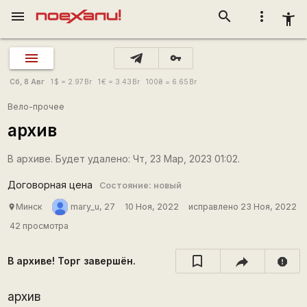
menu
search
more_vert
accessibility_new
vpn_key
Сб, 8 Авг
1
$
= 2.97
Br
1
€
= 3.43
Br
100
₴
= 6.65
Br
Вело-прочее
архив
В архиве. Будет удалено: Чт, 23 Мар, 2023 01:02.
Договорная цена
Состояние: новый
Минск
mary_u, 27
10 Ноя, 2022
исправлено 23 Ноя, 2022
place
42 просмотра
В архиве! Торг завершён.
report
архив