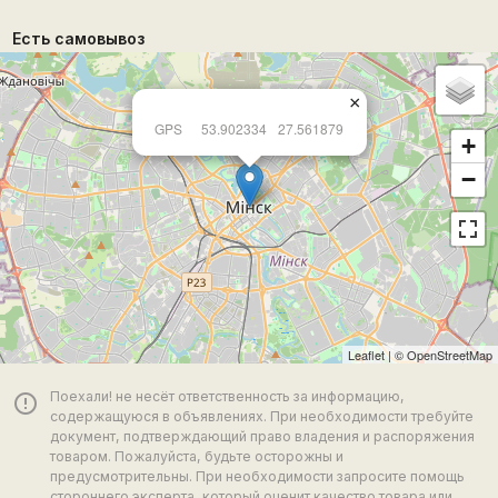
Есть самовывоз
×
GPS
53.902334
27.561879
+
−
Leaflet
| ©
OpenStreetMap
Поехали! не несёт ответственность за информацию,
error_outline
содержащуюся в объявлениях. При необходимости требуйте
документ, подтверждающий право владения и распоряжения
товаром. Пожалуйста, будьте осторожны и
предусмотрительны. При необходимости запросите помощь
стороннего эксперта, который оценит качество товара или