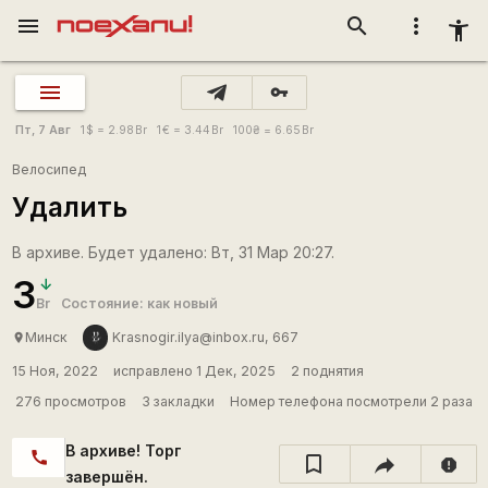
menu
search
more_vert
accessibility_new
vpn_key
Пт, 7 Авг
1
$
= 2.98
Br
1
€
= 3.44
Br
100
₴
= 6.65
Br
Велосипед
Удалить
В архиве. Будет удалено: Вт, 31 Мар 20:27.
3
Br
Состояние: как новый
Минск
Krasnogir.ilya@inbox.ru, 667
place
15 Ноя, 2022
исправлено 1 Дек, 2025
2 поднятия
276 просмотров
3 закладки
Номер телефона посмотрели 2 раза
В архиве! Торг
call
report
завершён.