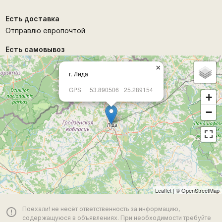
Есть доставка
Отправлю европочтой
Есть самовывоз
×
г. Лида
GPS
53.890506
25.289154
+
−
Leaflet
| ©
OpenStreetMap
Поехали! не несёт ответственность за информацию,
error_outline
содержащуюся в объявлениях. При необходимости требуйте