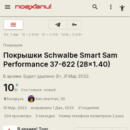
menu
search
more_vert
accessibility_new
vpn_key
Пт, 7 Авг
1
$
= 2.96
Br
1
€
= 3.41
Br
100
₴
= 6.61
Br
Покрышки
Покрышки Schwalbe Smart Sam
Performance 37-622 (28x1.40)
В архиве. Будет удалено: Вт, 31 Мар 20:53.
10
Br
Состояние: новый
Беларусь
ben.sherman, 30
place
16 Мар, 2023
исправлено 1 Дек, 2025
21 поднятие
204 просмотра
3 закладки
Номер телефона посмотрели 2 раза
В архиве! Торг