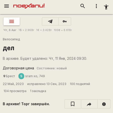
menu
search
more_vert
accessibility_new
vpn_key
Чт, 6 Авг
1
$
= 2.96
Br
1
€
= 3.42
Br
100
₴
= 6.61
Br
Велосипед
дел
В архиве. Будет удалено: Чт, 11 Янв, 2024 09:30.
Договорная цена
Состояние: новый
S
Брест
sram xo, 749
place
22 Май, 2023
исправлено 13 Сен, 2023
100 поднятий
104 просмотра
1 закладка
В архиве! Торг завершён.
report