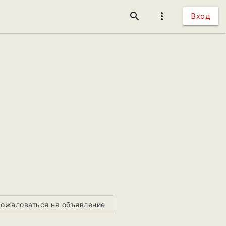
search
more_vert
Вход
ожаловаться на объявление