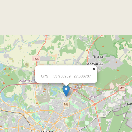
×
GPS
53.950939
27.606737