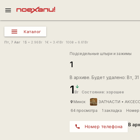
menu
Каталог
Пт, 7 Авг
1
$
= 2.96
Br
1
€
= 3.41
Br
100
₴
= 6.61
Br
Подседельные штыри и зажимы
1
В архиве. Будет удалено: Вт, 31 
1
Br
Состояние: хорошее
Минск
ЗАПЧАСТИ • АКСЕСС
place
64 просмотра
1 закладка
Номер 
В ар
call
Номер телефона