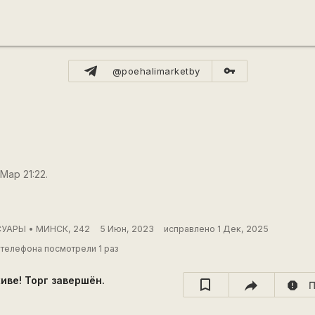
vpn_key
@poehalimarketby
Мар 21:22.
УАРЫ • МИНСК, 242
5 Июн, 2023
исправлено 1 Дек, 2025
телефона посмотрели 1 раз
хиве! Торг завершён.
report
П