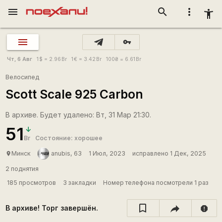
menu
search
more_vert
accessibility_new
vpn_key
Чт, 6 Авг
1
$
= 2.96
Br
1
€
= 3.42
Br
100
₴
= 6.61
Br
Велосипед
Scott Scale 925 Carbon
В архиве. Будет удалено: Вт, 31 Мар 21:30.
51
Br
Состояние: хорошее
Минск
anubis, 63
1 Июл, 2023
исправлено 1 Дек, 2025
place
2 поднятия
185 просмотров
3 закладки
Номер телефона посмотрели 1 раз
В архиве! Торг завершён.
report