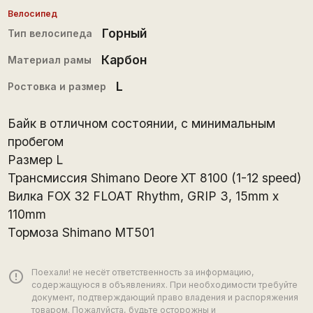
Велосипед
Горный
Тип велосипеда
Карбон
Материал рамы
L
Ростовка и размер
Байк в отличном состоянии, с минимальным
пробегом
Размер L
Трансмиссия Shimano Deore XT 8100 (1-12 speed)
Вилка FOX 32 FLOAT Rhythm, GRIP 3, 15mm x
110mm
Тормоза Shimano MT501
Поехали! не несёт ответственность за информацию,
error_outline
содержащуюся в объявлениях. При необходимости требуйте
документ, подтверждающий право владения и распоряжения
товаром. Пожалуйста, будьте осторожны и