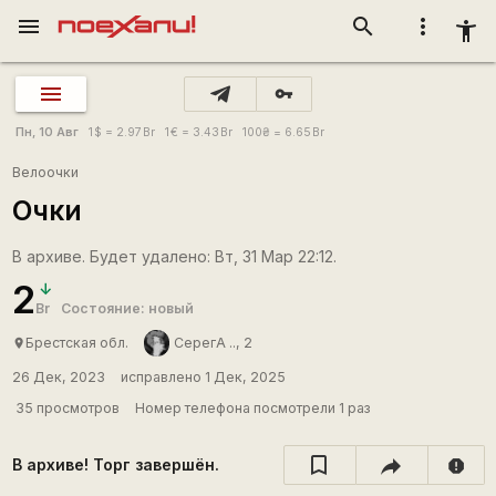
menu
search
more_vert
accessibility_new
vpn_key
Пн, 10 Авг
1
$
= 2.97
Br
1
€
= 3.43
Br
100
₴
= 6.65
Br
Велоочки
Очки
В архиве. Будет удалено: Вт, 31 Мар 22:12.
2
Br
Состояние: новый
Брестская обл.
СерегА .., 2
place
26 Дек, 2023
исправлено 1 Дек, 2025
35 просмотров
Номер телефона посмотрели 1 раз
В архиве! Торг завершён.
report