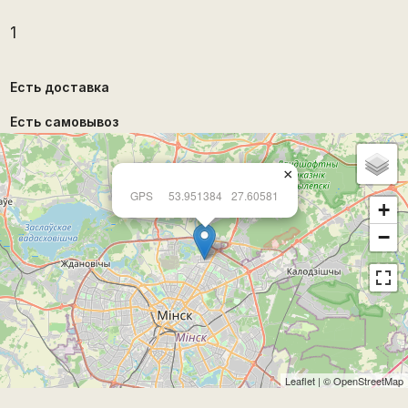
1
Есть доставка
Есть самовывоз
×
GPS
53.951384
27.60581
+
−
Leaflet
| ©
OpenStreetMap