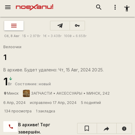
menu
search
more_vert
accessibility_new
vpn_key
Сб, 8 Авг
1
$
= 2.97
Br
1
€
= 3.43
Br
100
₴
= 6.65
Br
Велоочки
1
В архиве. Будет удалено: Чт, 15 Авг, 2024 20:25.
1
Br
Состояние: новый
Минск
ЗАПЧАСТИ • АКСЕССУАРЫ • МИНСК, 242
place
6 Апр, 2024
исправлено 17 Апр, 2024
5 поднятий
134 просмотра
1 закладка
В архиве! Торг
call
report
завершён.