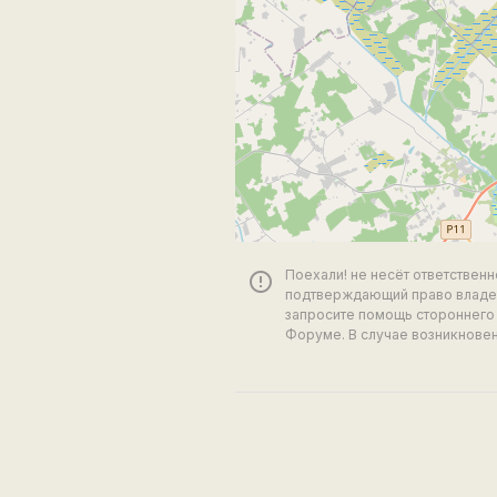
Поехали! не несёт ответствен
error_outline
подтверждающий право владен
запросите помощь стороннего 
Форуме. В случае возникновен