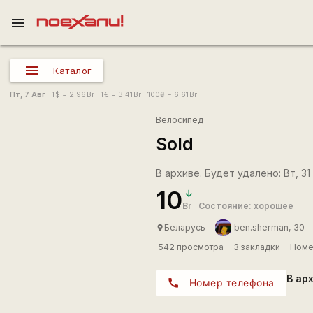
menu
Каталог
Пт, 7 Авг
1
$
= 2.96
Br
1
€
= 3.41
Br
100
₴
= 6.61
Br
Велосипед
Sold
В архиве. Будет удалено: Вт, 31
10
Br
Состояние: хорошее
Беларусь
ben.sherman, 30
place
542 просмотра
3 закладки
Номе
В ар
call
Номер телефона