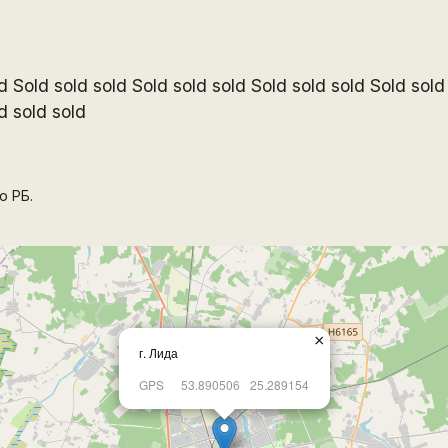
d Sold sold sold Sold sold sold Sold sold sold Sold sold
d sold sold
о РБ.
×
г. Лида
GPS
53.890506
25.289154