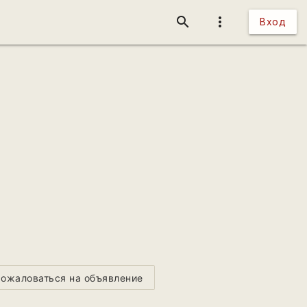
search
more_vert
Вход
ожаловаться на объявление