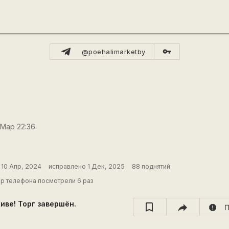
vpn_key
@poehalimarketby
 Мар 22:36.
10 Апр, 2024
исправлено 1 Дек, 2025
88 поднятий
р телефона посмотрели 6 раз
хиве! Торг завершён.
report
П