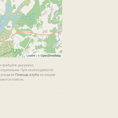
Leaflet
| ©
OpenStreetMap
и требуйте документ,
мотрительны. При необходимости
в разделе
Помощь клуба
на нашем
раются помочь.