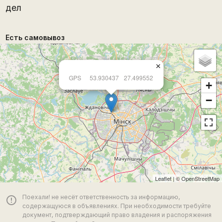
дел
Есть самовывоз
×
GPS
53.930437
27.499552
+
−
Leaflet
| ©
OpenStreetMap
Поехали! не несёт ответственность за информацию,
error_outline
содержащуюся в объявлениях. При необходимости требуйте
документ, подтверждающий право владения и распоряжения