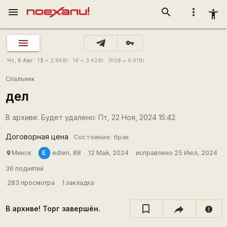
menu
search
more_vert
accessibility_new
vpn_key
Чт, 6 Авг
1
$
= 2.96
Br
1
€
= 3.42
Br
100
₴
= 6.61
Br
Спальник
дел
В архиве. Будет удалено: Пт, 22 Ноя, 2024 15:42.
Договорная цена
Состояние: брак
E
Минск
edlen, 88
12 Май, 2024
исправлено 25 Июл, 2024
place
36 поднятий
283 просмотра
1 закладка
В архиве! Торг завершён.
report