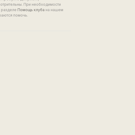
мотрительны. При необходимости
в разделе
Помощь клуба
на нашем
раются помочь.