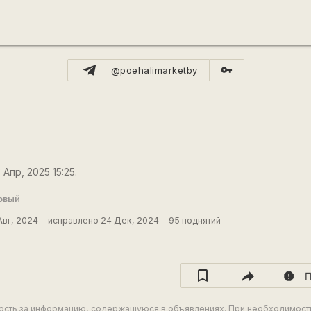
vpn_key
@poehalimarketby
Апр, 2025 15:25.
овый
Авг, 2024
исправлено 24 Дек, 2024
95 поднятий
report
П
ность за информацию, содержащуюся в объявлениях. При необходимост