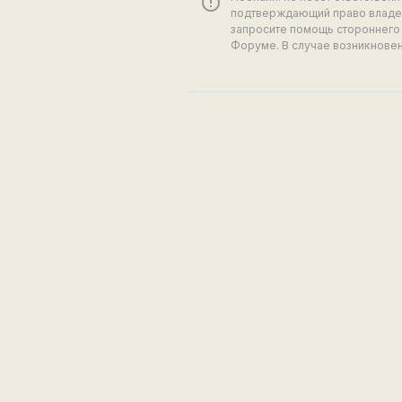
error_outline
подтверждающий право владен
запросите помощь стороннего 
Форуме. В случае возникновен