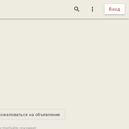
search
more_vert
Вход
ожаловаться на объявление
и требуйте документ,