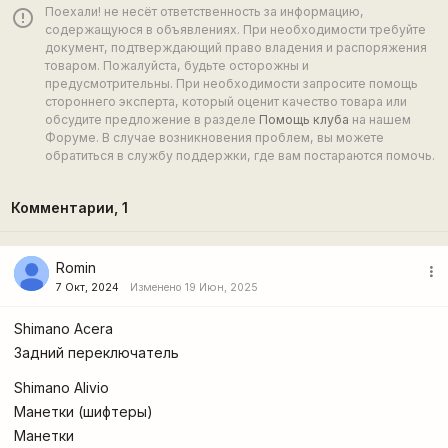
Поехали! не несёт ответственность за информацию,
error_outline
содержащуюся в объявлениях. При необходимости требуйте
документ, подтверждающий право владения и распоряжения
товаром. Пожалуйста, будьте осторожны и
предусмотрительны. При необходимости запросите помощь
стороннего эксперта, который оценит качество товара или
обсудите предложение в разделе
Помощь клуба
на нашем
Форуме. В случае возникновения проблем, вы можете
обратиться в службу поддержки, где вам постараются помочь.
Комментарии,
1
Romin
more_vert
7 Окт, 2024
Изменено 19 Июн, 2025
Shimano Acera
Задний переключатель
Shimano Alivio
Манетки (шифтеры)
Манетки