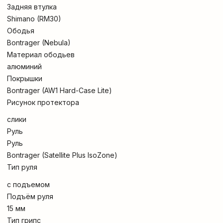
Задняя втулка
Shimano (RM30)
Ободья
Bontrager (Nebula)
Материал ободьев
алюминий
Покрышки
Bontrager (AW1 Hard-Case Lite)
Рисунок протектора
слики
Руль
Руль
Bontrager (Satellite Plus IsoZone)
Тип руля
с подъемом
Подъём руля
15 мм
Тип грипс