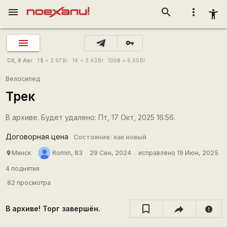
menu
search
more_vert
accessibility_new
vpn_key
Сб, 8 Авг
1
$
= 2.97
Br
1
€
= 3.43
Br
100
₴
= 6.65
Br
Велосипед
Трек
В архиве. Будет удалено: Пт, 17 Окт, 2025 16:56.
Договорная цена
Состояние: как новый
Минск
Romin, 83
29 Сен, 2024
исправлено 19 Июн, 2025
place
4 поднятия
82 просмотра
В архиве! Торг завершён.
report