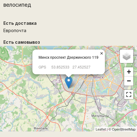
велосипед
Есть доставка
Европочта
Есть самовывоз
×
Минск проспект Дзержинского 119
GPS
53.852533
27.452527
+
−
Leaflet
| ©
OpenStreetMap