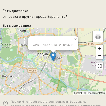
Есть доставка
отправка в другие города Европочтой
Есть самовывоз
×
GPS
53.677013
23.850632
+
−
Leaflet
| ©
OpenStreetMap
Поехали! не несёт ответственность за информацию,
error_outline
содержащуюся в объявлениях. При необходимости требуйте