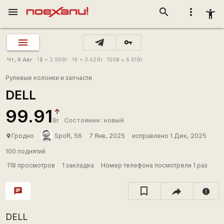
menu
search
more_vert
accessibility_new
vpn_key
Чт, 6 Авг
1
$
= 2.96
Br
1
€
= 3.42
Br
100
₴
= 6.61
Br
Рулевые колонки и запчасти
DELL
99.91
Br
Состояние: новый
Гродно
SpoR, 56
7 Янв, 2025
исправлено 1 Дек, 2025
place
100 поднятий
118 просмотров
1 закладка
Номер телефона посмотрели 1 раз
chat
report
DELL