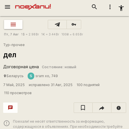
menu
search
more_vert
accessibility_new
vpn_key
Пт, 7 Авг
1
$
= 2.98
Br
1
€
= 3.44
Br
100
₴
= 6.65
Br
Тур-прочее
дел
Договорная цена
Состояние: новый
S
Беларусь
sram xo, 749
place
7 Май, 2025
исправлено 31 Авг, 2025
100 поднятий
110 просмотров
chat
report
Поехали! не несёт ответственность за информацию,
error_outline
содержащуюся в объявлениях. При необходимости требуйте