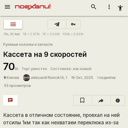
menu
search
more_vert
accessibility_new
vpn_key
Пн, 10 Авг
1
$
= 2.97
Br
1
€
= 3.43
Br
100
₴
= 6.65
Br
Рулевые колонки и запчасти
Кассета на 9 скоростей
70
Br
Торг уместен
Состояние: как новый
Кличев
aleksandrfiloncik14, 1
16 Окт, 2025
1 поднятие
place
55 просмотров
chat
report
Кассета в отличном состояние, проехал на ней
отсилы 1км так как нехватаеи переклюка из-за