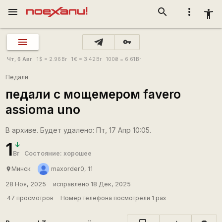
menu
search
more_vert
accessibility_new
vpn_key
Чт, 6 Авг
1
$
= 2.96
Br
1
€
= 3.42
Br
100
₴
= 6.61
Br
Педали
педали с мощемером favero
assioma uno
В архиве. Будет удалено: Пт, 17 Апр 10:05.
1
Br
Состояние: хорошее
Минск
maxorder0, 11
place
28 Ноя, 2025
исправлено 18 Дек, 2025
47 просмотров
Номер телефона посмотрели 1 раз