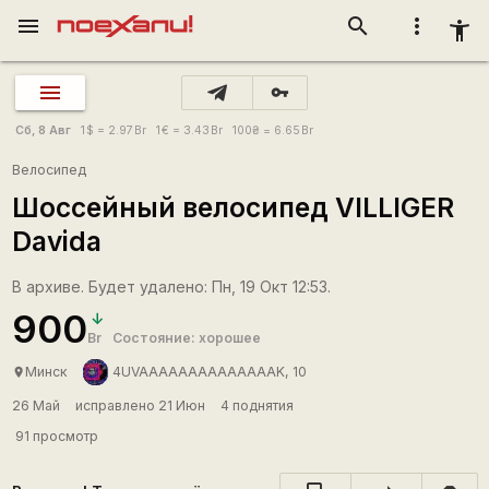
menu
search
more_vert
accessibility_new
vpn_key
Сб, 8 Авг
1
$
= 2.97
Br
1
€
= 3.43
Br
100
₴
= 6.65
Br
Велосипед
Шоссейный велосипед VILLIGER
Davida
В архиве. Будет удалено: Пн, 19 Окт 12:53.
900
Br
Состояние: хорошее
Минск
4UVAAAAAAAAAAAAAAK, 10
place
26 Май
исправлено 21 Июн
4 поднятия
91 просмотр