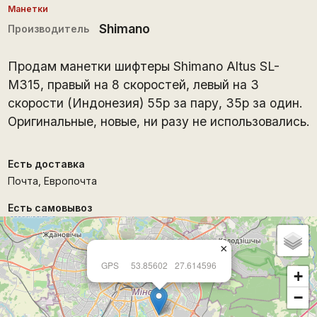
Манетки
Shimano
Производитель
Продам манетки шифтеры Shimano Altus SL-
M315, правый на 8 скоростей, левый на 3
скорости (Индонезия) 55р за пару, 35р за один.
Оригинальные, новые, ни разу не использовались.
Есть доставка
Почта, Европочта
Есть самовывоз
×
GPS
53.85602
27.614596
+
−