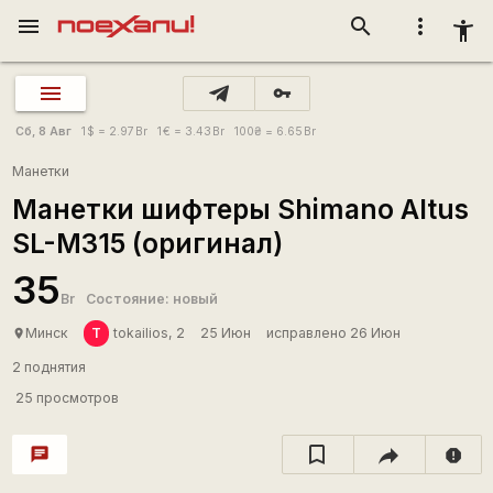
menu
search
more_vert
accessibility_new
vpn_key
Сб, 8 Авг
1
$
= 2.97
Br
1
€
= 3.43
Br
100
₴
= 6.65
Br
Манетки
Манетки шифтеры Shimano Altus
SL-M315 (оригинал)
35
Br
Состояние: новый
T
Минск
tokailios, 2
25 Июн
исправлено 26 Июн
place
2 поднятия
25 просмотров
chat
report